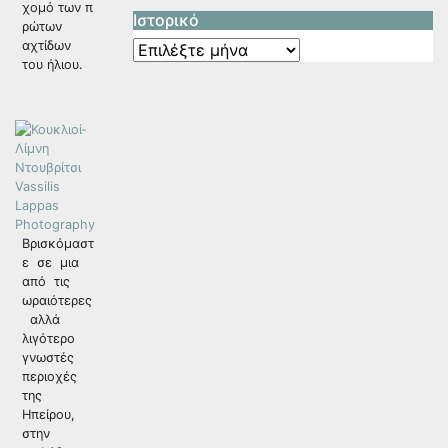
χομό των π
Ιστορικό
ρώτων
αχτίδων
Ιστορικό
του ήλιου.
Βρισκόμαστ
ε σε μια
από τις
ωραιότερες
αλλά
λιγότερο
γνωστές
περιοχές
της
Ηπείρου,
στην