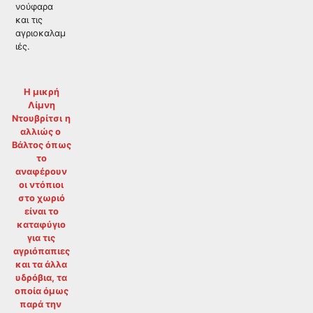
νούφαρα
και τις
αγριοκαλαμ
ιές.
Η μικρή
Λίμνη
Ντουβρίτσι
η
αλλιώς ο
Βάλτος όπως
το
αναφέρουν
οι ντόπιοι
στο χωριό
είναι το
καταφύγιο
για τις
αγριόπαπιες
και τα άλλα
υδρόβια, τα
οποία όμως
παρά την