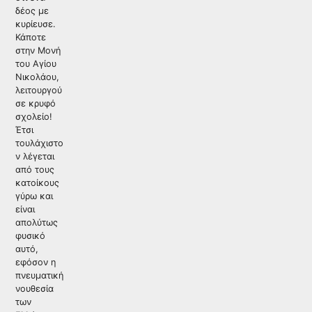
δέος με
κυρίευσε.
Κάποτε
στην Μονή
του Αγίου
Νικολάου,
λειτουργού
σε κρυφό
σχολείο!
Έτσι
τουλάχιστο
ν λέγεται
από τους
κατοίκους
γύρω και
είναι
απολύτως
φυσικό
αυτό,
εφόσον η
πνευματική
νουθεσία
των