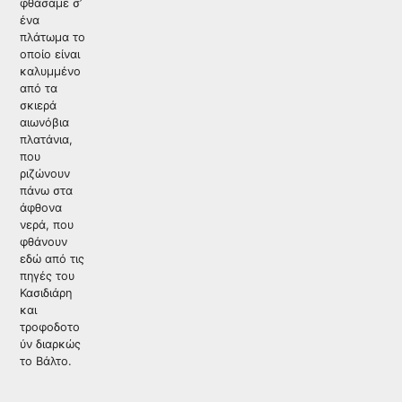
φθάσαμε σ’
ένα
πλάτωμα το
οποίο είναι
καλυμμένο
από τα
σκιερά
αιωνόβια
πλατάνια,
που
ριζώνουν
πάνω στα
άφθονα
νερά, που
φθάνουν
εδώ από τις
πηγές του
Κασιδιάρη
και
τροφοδοτο
ύν διαρκώς
το Βάλτο.