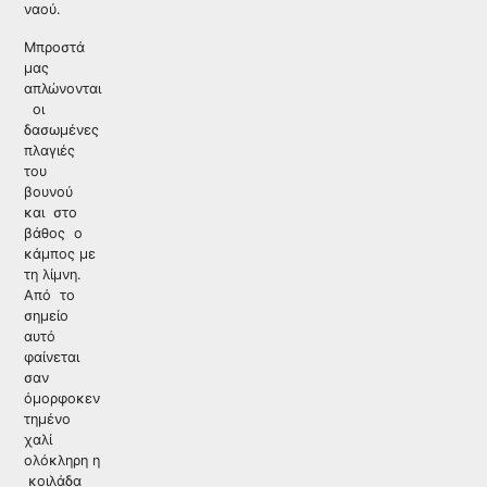
ναού.
Μπροστά
μας
απλώνονται
οι
δασωμένες
πλαγιές
του
βουνού
και στο
βάθος ο
κάμπος με
τη λίμνη.
Από το
σημείο
αυτό
φαίνεται
σαν
όμορφοκεν
τημένο
χαλί
ολόκληρη η
κοιλάδα