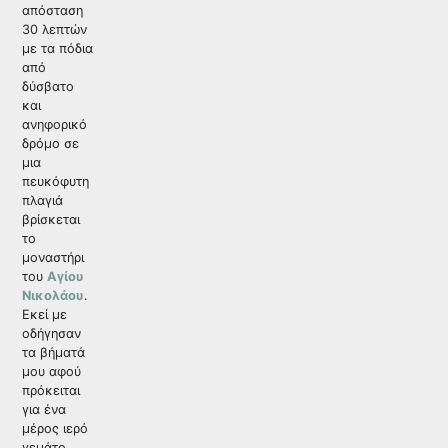
απόσταση
30 λεπτών
με τα πόδια
από
δύσβατο
και
ανηφορικό
δρόμο σε
μια
πευκόφυτη
πλαγιά
βρίσκεται
το
μοναστήρι
του
Αγίου
Νικολάου
.
Εκεί με
οδήγησαν
τα βήματά
μου αφού
πρόκειται
για ένα
μέρος ιερό
γεμάτο