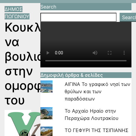
Search
ΔΗΜΟΣ
ΠΩΓΩΝΙΟΥ
Searc
Κουκλιοί
να
βουλιάζεις
στην
Δημοφιλή άρθρα & σελίδες
ομορφιά
ΑΙΓΙΝΑ Το γραφικό νησί των
θρύλων και των
του
παραδόσεων
Το Αρχαίο Ηραίο στην
Από
Βασίλης
Περαχώρα Λουτρακίου
Λάππας
ΤΟ ΓΕΦΥΡΙ ΤΗΣ ΤΣΙΠΙΑΝΗΣ
01/09/2017