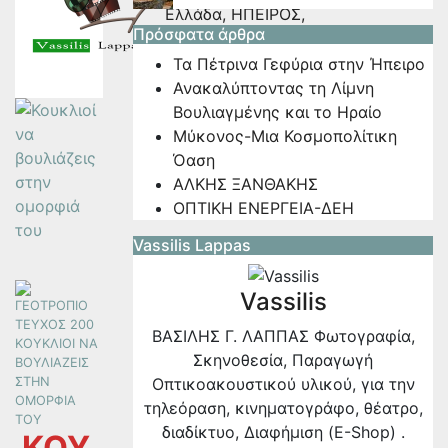
Ελλάδα
,
ΗΠΕΙΡΟΣ
,
Πρόσφατα άρθρα
Ιωάννινα
,
Φωτογραφία
Τα Πέτρινα Γεφύρια στην Ήπειρο
Βασίλης Λάππας
Ανακαλύπτοντας τη Λίμνη
Βουλιαγμένης και το Ηραίο
Μύκονος-Μια Κοσμοπολίτικη
Όαση
ΑΛΚΗΣ ΞΑΝΘΑΚΗΣ
ΟΠΤΙΚΗ ΕΝΕΡΓΕΙΑ-ΔΕΗ
Vassilis Lappas
Vassilis
ΒΑΣΙΛΗΣ Γ. ΛΑΠΠΑΣ Φωτογραφία,
Σκηνοθεσία, Παραγωγή
Οπτικοακουστικού υλικού, για την
τηλεόραση, κινηματογράφο, θέατρο,
διαδίκτυο, Διαφήμιση (E-Shop) .
ΚΟΥ