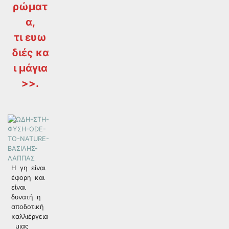
ρώματ
α,
τι ευω
διές κα
ι μάγια
>>.
Η γη είναι
έφορη και
είναι
δυνατή η
αποδοτική
καλλιέργεια
μιας