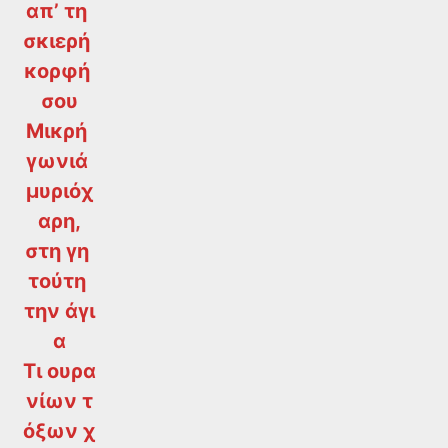
απ’ τη
σκιερή
κορφή
σου
Μικρή
γωνιά
μυριόχ
αρη,
στη γη
τούτη
την άγι
α
Τι ουρα
νίων τ
όξων χ