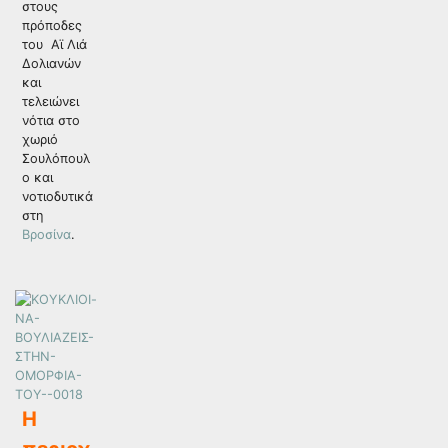
στους
πρόποδες
του Αϊ Λιά
Δολιανών
και
τελειώνει
νότια στο
χωριό
Σουλόπουλ
ο και
νοτιοδυτικά
στη
Βροσίνα
.
Η