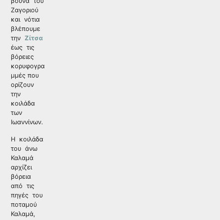
βουνά του
Ζαγοριού
και νότια
βλέπουμε
την
Ζίτσα
έως τις
βόρειες
κορυφογρα
μμές που
ορίζουν
την
κοιλάδα
των
Ιωαννίνων.
Η κοιλάδα
του άνω
Καλαμά
αρχίζει
βόρεια
από τις
πηγές του
ποταμού
Καλαμά,