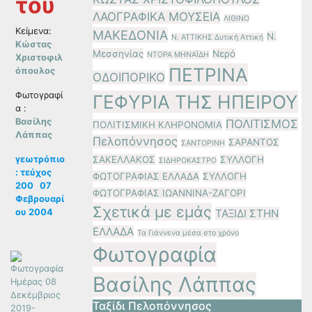
του
ΛΑΟΓΡΑΦΙΚΑ ΜΟΥΣΕΙΑ
ΛΙΘΙΝΟ
Κείμενα:
ΜΑΚΕΔΟΝΙΑ
Ν.
Ν. ΑΤΤΙΚΗΣ Δυτική Αττική
Κώστας
Μεσσηνίας
Νερό
ΝΤΟΡΑ ΜΗΝΑΪΔΗ
Χριστοφιλ
ΠΕΤΡΙΝΑ
όπουλος
ΟΔΟΙΠΟΡΙΚΟ
Φωτογραφί
ΓΕΦΥΡΙΑ ΤΗΣ ΗΠΕΙΡΟΥ
α :
Βασίλης
ΠΟΛΙΤΙΣΜΟΣ
ΠΟΛΙΤΙΣΜΙΚΗ ΚΛΗΡΟΝΟΜΙΑ
Λάππας
Πελοπόννησος
ΣΑΡΑΝΤΟΣ
ΣΑΝΤΟΡΙΝΗ
γεωτρόπιο
ΣΑΚΕΛΛΑΚΟΣ
ΣΥΛΛΟΓΗ
ΣΙΔΗΡΟΚΑΣΤΡΟ
: τεύχος
ΦΩΤΟΓΡΑΦΙΑΣ ΕΛΛΑΔΑ
ΣΥΛΛΟΓΗ
200 07
ΦΩΤΟΓΡΑΦΙΑΣ ΙΩΑΝΝΙΝΑ-ΖΑΓΟΡΙ
Φεβρουαρί
Σχετικά με εμάς
ου 2004
ΤΑΞΙΔΙ ΣΤΗΝ
ΕΛΛΑΔΑ
Τα Γιάννενα μέσα στο χρόνο
Φωτογραφία
Βασίλης Λάππας
Ταξίδι Πελοπόννησος