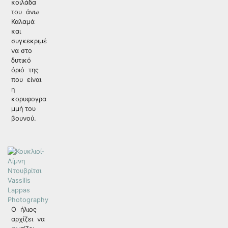
κοιλάδα
του άνω
Καλαμά
και
συγκεκριμέ
να στο
δυτικό
όριό της
που είναι
η
κορυφογρα
μμή του
βουνού.
Ο ήλιος
αρχίζει να