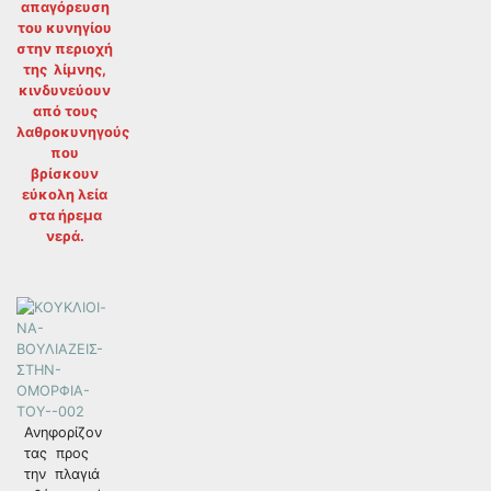
απαγόρευση
του κυνηγίου
στην περιοχή
της λίμνης,
κινδυνεύουν
από τους
λαθροκυνηγούς
που
βρίσκουν
εύκολη λεία
στα ήρεμα
νερά.
Ανηφορίζον
τας προς
την πλαγιά