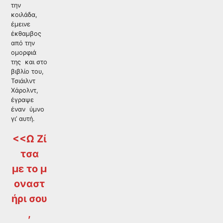
την
κοιλάδα,
έμεινε
έκθαμβος
από την
ομορφιά
της και στο
βιβλίο του,
Τσιάιλντ
Χάρολντ,
έγραψε
έναν ύμνο
γι’ αυτή.
<<Ω Ζί
τσα
με το μ
οναστ
ήρι σου
,