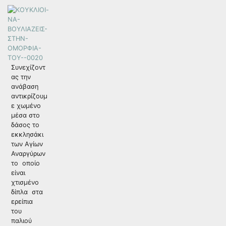
Συνεχίζοντ
ας την
ανάβαση
αντικρίζουμ
ε χωμένο
μέσα στο
δάσος το
εκκλησάκι
των Αγίων
Αναργύρων
το οποίο
είναι
χτισμένο
δίπλα στα
ερείπια
του
παλιού