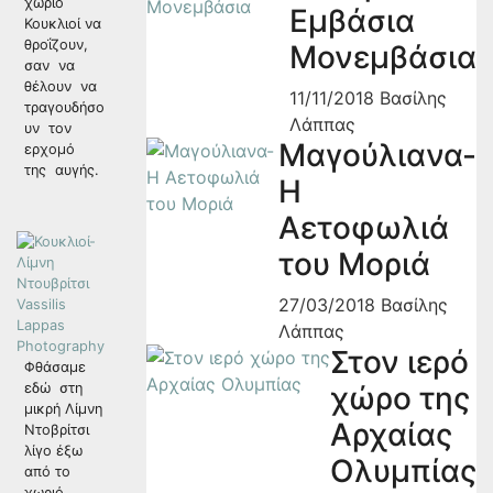
χωριό
Εμβάσια
Κουκλιοί να
θροΐζουν,
Μονεμβάσια
σαν να
θέλουν να
11/11/2018
Βασίλης
τραγουδήσο
Λάππας
υν τον
Μαγούλιανα-
ερχομό
της αυγής.
Η
Αετοφωλιά
του Μοριά
27/03/2018
Βασίλης
Λάππας
Στον ιερό
Φθάσαμε
εδώ στη
χώρο της
μικρή Λίμνη
Αρχαίας
Ντοβρίτσι
λίγο έξω
Ολυμπίας
από το
χωριό