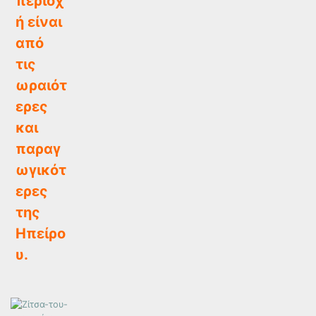
περιοχ
ή είναι
από
τις
ωραιότ
ερες
και
παραγ
ωγικότ
ερες
της
Ηπείρο
υ.