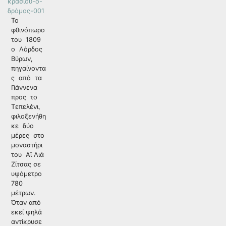
Το
φθινόπωρο
του 1809
ο Λόρδος
Βύρων,
πηγαίνοντα
ς από τα
Γιάννενα
προς το
Τεπελένι,
φιλοξενήθη
κε δύο
μέρες στο
μοναστήρι
του Αϊ Λιά
Ζίτσας σε
υψόμετρο
780
μέτρων.
Όταν από
εκεί ψηλά
αντίκρυσε