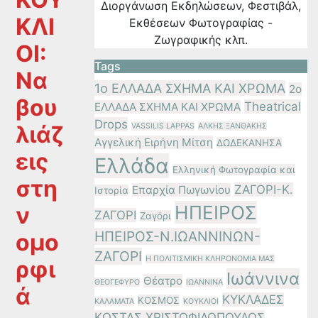
Διοργάνωση Εκδηλώσεων, Φεστιβάλ,
ΚΛΙ
Εκθέσεων Φωτογραφίας -
Ζωγραφικής κλπ.
ΟΙ:
Tags
Να
1ο ΕΛΛΑΔΑ ΣΧΗΜΑ ΚΑΙ ΧΡΩΜΑ
2ο
βου
Theatrical
ΕΛΛΑΔΑ ΣΧΗΜΑ ΚΑΙ ΧΡΩΜΑ
Drops
λιάζ
VASSILIS LAPPAS
ΑΛΚΗΣ ΞΑΝΘΑΚΗΣ
Αγγελική Ειρήνη Μίτση
ΔΩΔΕΚΑΝΗΣΑ
εις
Ελλάδα
Ελληνική Φωτογραφία και
στη
ΖΑΓΟΡΙ-Κ.
Επαρχία Πωγωνίου
Ιστορία
ΗΠΕΙΡΟΣ
ν
ΖΑΓΟΡΙ
Ζαγόρι
ΗΠΕΙΡΟΣ-Ν.ΙΩΑΝΝΙΝΩΝ-
ομο
ΖΑΓΟΡΙ
Η ΠΟΛΙΤΙΣΜΙΚΗ ΚΛΗΡΟΝΟΜΙΑ ΜΑΣ
ρφι
Ιωάννινα
Θέατρο
ΘΕΟΓΕΦΥΡΟ
ΙΩΑΝΝΙΝΑ
ά
ΚΥΚΛΑΔΕΣ
ΚΟΣΜΟΣ
ΚΑΛΑΜΑΤΑ
ΚΟΥΚΛΙΟΙ
ΚΩΣΤΑΣ ΧΡΙΣΤΟΦΙΛΟΠΟΥΛΟΣ