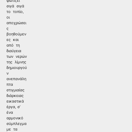
φωτίζει
σιγά σιγά
το τοπίο,
οι
αποχρώσει
ς
βοηθούμεν
ες και
από τη
διαύγεια
των νερών
της λίμνης
δημιουργού
ν
ανεπανάλη
πτα
στιγμιαίας
διάρκειας
εικαστικά
έργα, σ’
ένα
αρμονικό
σύμπλεγμα
με τα