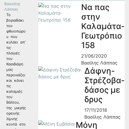
Να πας
στην
Το
βοριαδάκι
Καλαμάτα-
του
φθινοπώρο
Γεωτρόπιο
υ που
κυλάει απ’
158
τις
πλαγιές
21/06/2020
του
Βασίλης Λάππας
Κασιδιάρη
Δάφνη-
μας
περονιάζει
Στρέζοβα-
και κάνει
τις
δάσος με
καλαμιές
δρυς
του
Βάλτου,
της μικρής
17/11/2018
ορεινής
Βασίλης Λάππας
λίμνης
Μόνη
κοντά στο