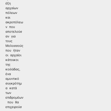
έξη
αρχαίων
πόλεων
και
ακροπόλεω
ν που
αποτελούσ
αν για
τους
Μολοσσούς
που ήταν
οι αρχαίοι
κάτοικοι
της
κοιλάδας,
ένα
αμυντικό
συγκρότημ
α κατά
των
επιδρομέων
που θα
επιχειρούσ