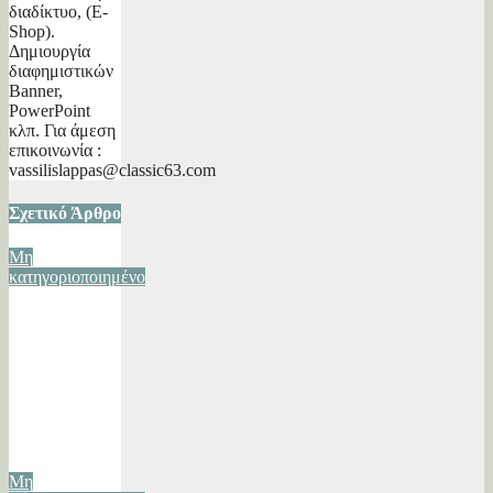
διαδίκτυο, (E-
Shop).
Δημιουργία
διαφημιστικών
Banner,
PowerPoint
κλπ. Για άμεση
επικοινωνία :
vassilislappas@classic63.com
Σχετικό Άρθρο
Μη
κατηγοριοποιημένο
Αναμνήσεις-
που Μιλούν-
που
Ονειρεύονται
26/10/2025
Βασίλης
Λάππας
Μη