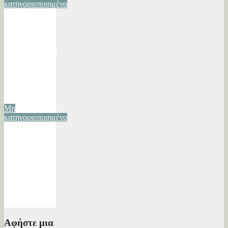
κατηγοριοποιημένο
21
Φεβρουαρίου
Η
Απελευθέρωση
των Ιωαννίνων
21/02/2020
Βασίλης
Λάππας
Μη
κατηγοριοποιημένο
Τα χόρτα του
Ζαγορίου:
Παράδοση και
γνώση
01/10/2019
Βασίλης
Λάππας
Αφήστε μια