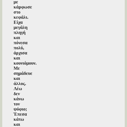
με
κάρφωσε
στο
κεφάλι.
Είχα
μεγάλη
πληγή
και
πόνεσα
πολύ,
άρχισα
και
κουνιόμουν.
Με
σημάδευε
και
άλλος.
Λέω
δεν
κάνω
τον
ψόφιο;
Έπεσα
κάτω
και