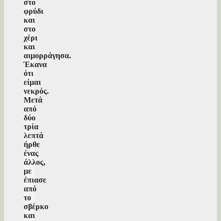
στο
φρύδι
και
στο
χέρι
και
αιμορράγησα.
Έκανα
ότι
είμαι
νεκρός.
Μετά
από
δύο
τρία
λεπτά
ήρθε
ένας
άλλος,
με
έπιασε
από
το
σβέρκο
και