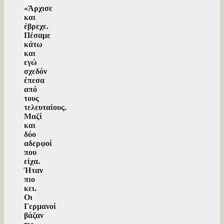
«Άρχισε
και
έβρεχε.
Πέσαμε
κάτω
και
εγώ
σχεδόν
έπεσα
από
τους
τελευταίους.
Μαζί
και
δύο
αδερφοί
που
είχα.
Ήταν
πιο
κει.
Οι
Γερμανοί
βάζαν