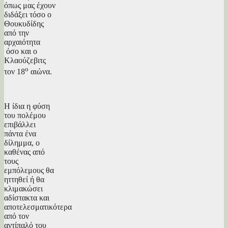
όπως μας έχουν
διδάξει τόσο ο
Θουκυδίδης
από την
αρχαιότητα
όσο και ο
Κλαούζεβιτς
ο
τον 18
αιώνα.
Η ίδια η φύση
του πολέμου
επιβάλλει
πάντα ένα
δίλημμα, ο
καθένας από
τους
εμπόλεμους θα
ηττηθεί ή θα
κλιμακώσει
αδίστακτα και
αποτελεσματικότερα
από τον
αντίπαλό του