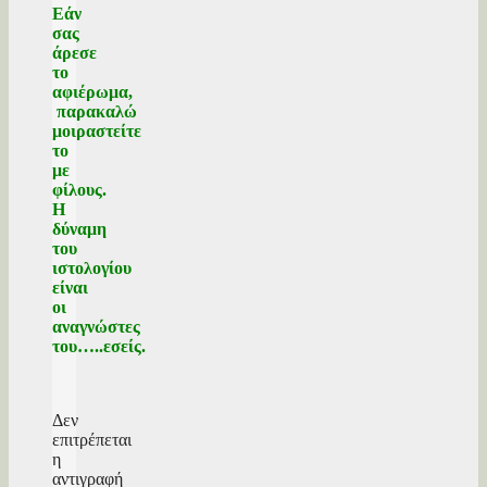
Εάν
σας
άρεσε
το
αφιέρωμα,
παρακαλώ
μοιραστείτε
το
με
φίλους.
Η
δύναμη
του
ιστολογίου
είναι
οι
αναγνώστες
του…..εσείς.
Δεν
επιτρέπεται
η
αντιγραφή