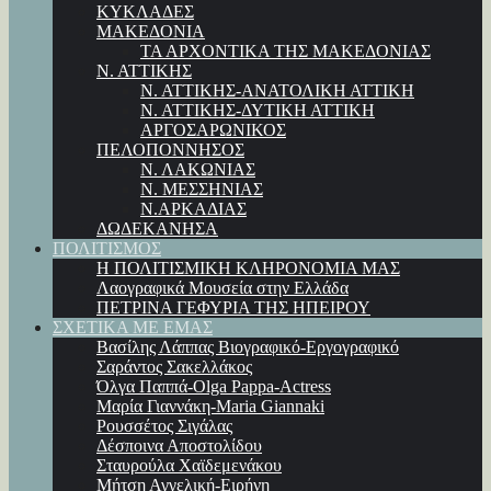
ΚΥΚΛΑΔΕΣ
ΜΑΚΕΔΟΝΙΑ
ΤΑ ΑΡΧΟΝΤΙΚΑ ΤΗΣ ΜΑΚΕΔΟΝΙΑΣ
Ν. ΑΤΤΙΚΗΣ
Ν. ΑΤΤΙΚΗΣ-ΑΝΑΤΟΛΙΚΗ ΑΤΤΙΚΗ
Ν. ΑΤΤΙΚΗΣ-ΔΥΤΙΚΗ ΑΤΤΙΚΗ
ΑΡΓΟΣΑΡΩΝΙΚΟΣ
ΠΕΛΟΠΟΝΝΗΣΟΣ
Ν. ΛΑΚΩΝΙΑΣ
Ν. ΜΕΣΣΗΝΙΑΣ
Ν.ΑΡΚΑΔΙΑΣ
ΔΩΔΕΚΑΝΗΣΑ
ΠΟΛΙΤΙΣΜΟΣ
Η ΠΟΛΙΤΙΣΜΙΚΗ ΚΛΗΡΟΝΟΜΙΑ ΜΑΣ
Λαογραφικά Μουσεία στην Ελλάδα
ΠΕΤΡΙΝΑ ΓΕΦΥΡΙΑ ΤΗΣ ΗΠΕΙΡΟΥ
ΣΧΕΤΙΚΑ ΜΕ ΕΜΑΣ
Βασίλης Λάππας Βιογραφικό-Εργογραφικό
Σαράντος Σακελλάκος
Όλγα Παππά-Olga Pappa-Αctress
Μαρία Γιαννάκη-Maria Giannaki
Ρουσσέτος Σιγάλας
Δέσποινα Αποστολίδου
Σταυρούλα Χαϊδεμενάκου
Μήτση Αγγελική-Ειρήνη