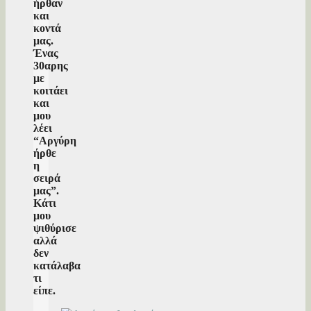
ήρθαν
και
κοντά
μας.
Ένας
30αρης
με
κοιτάει
και
μου
λέει
“Αργύρη
ήρθε
η
σειρά
μας”.
Κάτι
μου
ψιθύρισε
αλλά
δεν
κατάλαβα
τι
είπε.