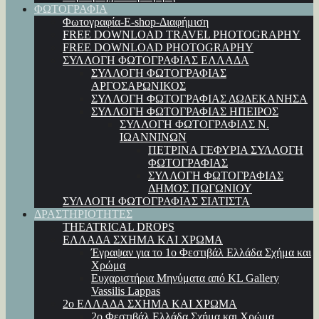
ΦΩΤΟΓΡΑΦΙΑ
Φωτογραφία-E-shop-Διαφήμιση
FREE DOWNLOAD TRAVEL PHOTOGRAPHY
FREE DOWNLOAD PHOTOGRAPHY
ΣΥΛΛΟΓΗ ΦΩΤΟΓΡΑΦΙΑΣ ΕΛΛΑΔΑ
ΣΥΛΛΟΓΗ ΦΩΤΟΓΡΑΦΙΑΣ
ΑΡΓΟΣΑΡΩΝΙΚΟΣ
ΣΥΛΛΟΓΗ ΦΩΤΟΓΡΑΦΙΑΣ ΔΩΔΕΚΑΝΗΣΑ
ΣΥΛΛΟΓΗ ΦΩΤΟΓΡΑΦΙΑΣ ΗΠΕΙΡΟΣ
ΣΥΛΛΟΓΗ ΦΩΤΟΓΡΑΦΙΑΣ Ν.
ΙΩΑΝΝΙΝΩΝ
ΠΕΤΡΙΝΑ ΓΕΦΥΡΙΑ ΣΥΛΛΟΓΗ
ΦΩΤΟΓΡΑΦΙΑΣ
ΣΥΛΛΟΓΗ ΦΩΤΟΓΡΑΦΙΑΣ
ΔΗΜΟΣ ΠΩΓΩΝΙΟΥ
ΣΥΛΛΟΓΗ ΦΩΤΟΓΡΑΦΙΑΣ ΣΙΑΤΙΣΤΑ
ΔΡΑΣΤΗΡΙΟΤΗΤΕΣ
THEATRICAL DROPS
ΕΛΛΑΔΑ ΣΧΗΜΑ ΚΑΙ ΧΡΩΜΑ
Έγραψαν για το 1ο Φεστιβάλ Ελλάδα Σχήμα και
Χρώμα
Ευχαριστήρια Μηνύματα από KL Gallery
Vassilis Lappas
2ο ΕΛΛΑΔΑ ΣΧΗΜΑ ΚΑΙ ΧΡΩΜΑ
2ο Φεστιβάλ Ελλάδα Σχήμα και Χρώμα