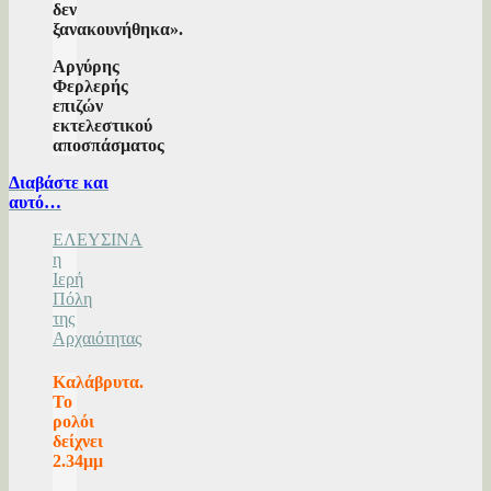
δεν
ξανακουνήθηκα».
Αργύρης
Φερλερής
επιζών
εκτελεστικού
αποσπάσματος
Διαβάστε και
αυτό…
ΕΛΕΥΣΙΝΑ
η
Ιερή
Πόλη
της
Αρχαιότητας
Καλάβρυτα.
Το
ρολόι
δείχνει
2.34μμ