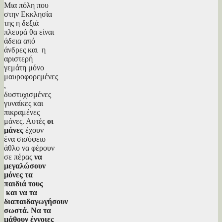
Μια πόλη που
στην Εκκλησία
της η δεξιά
πλευρά θα είναι
άδεια από
άνδρες και η
αριστερή
γεμάτη μόνο
μαυροφορεμένες
,
δυστυχισμένες
γυναίκες και
πικραμένες
μάνες. Αυτές
οι
μάνες
έχουν
ένα σισύφειο
άθλο να φέρουν
σε πέρας
να
μεγαλώσουν
μόνες τα
παιδιά τους
και να τα
διαπαιδαγωγήσουν
σωστά. Να τα
μάθουν έννοιες