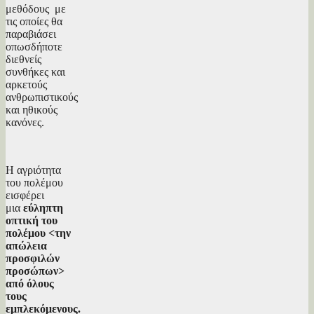
μεθόδους με
τις οποίες θα
παραβιάσει
οπωσδήποτε
διεθνείς
συνθήκες και
αρκετούς
ανθρωπιστικούς
και ηθικούς
κανόνες.
Η αγριότητα
του πολέμου
εισφέρει
μια
εύληπτη
οπτική του
πολέμου <την
απώλεια
προσφιλών
προσώπων>
από όλους
τους
εμπλεκόμενους.