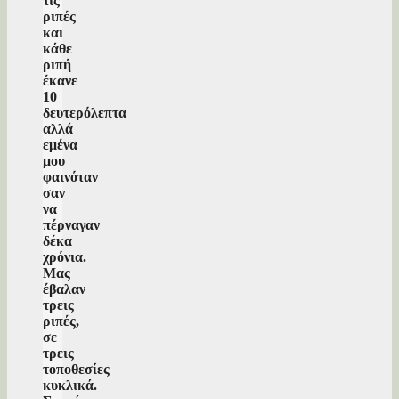
τις
ριπές
και
κάθε
ριπή
έκανε
10
δευτερόλεπτα
αλλά
εμένα
μου
φαινόταν
σαν
να
πέρναγαν
δέκα
χρόνια.
Μας
έβαλαν
τρεις
ριπές,
σε
τρεις
τοποθεσίες
κυκλικά.