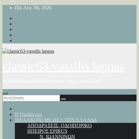
Μετάβαση
Πα. Αυγ 7th, 2026
στο
περιεχόμενο
classic63-vassilis lappas
Φωτογραφία-Διαφήμιση-Eshop-Video production
Η Ομάδα μας
ΜΠΑΛΚΟΝΙ ΜΕ ΘΕΑ ΤΗΝ ΕΛΛΑΔΑ
ΑΠΟΔΡΑΣΕΙΣ- ΟΔΟΙΠΟΡΙΚΟ
ΗΠΕΙΡΟΣ EPIRUS
Ν. ΙΩΑΝΝΙΝΩΝ