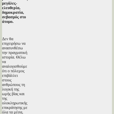
μεγάλες-
ελευθερία,
δημοκρατία,
σεβασμός στο
άτομο.
Δεν θα
επιχειρήσω να
ανασυνθέσω
την πραγματική
ιστορία. Θέλω
να
αναλογισθούμε
ότι ο πόλεμος
επιβάλλει
στους
ανθρώπους τη
λογική της
ωμής βίας και
της
ολοκληρωτικής
επικράτησης με
όλα τα μέσα,