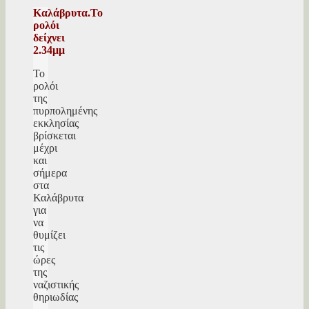
Καλάβρυτα.Το
ρολόι
δείχνει
2.34μμ
Το
ρολόι
της
πυρπολημένης
εκκλησίας
βρίσκεται
μέχρι
και
σήμερα
στα
Καλάβρυτα
για
να
θυμίζει
τις
ώρες
της
ναζιστικής
θηριωδίας