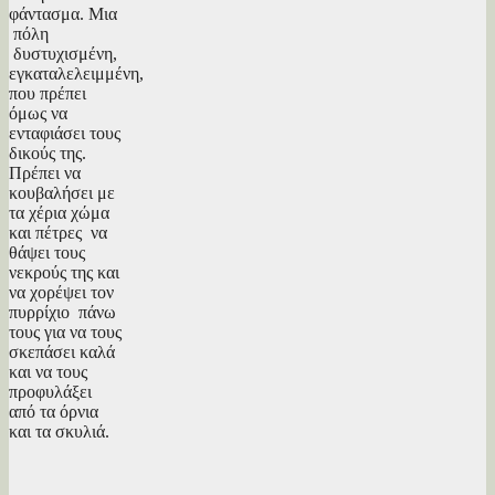
φάντασμα. Μια
πόλη
δυστυχισμένη,
εγκαταλελειμμένη,
που πρέπει
όμως να
ενταφιάσει τους
δικούς της.
Πρέπει να
κουβαλήσει με
τα χέρια χώμα
και πέτρες να
θάψει τους
νεκρούς της και
να χορέψει τον
πυρρίχιο πάνω
τους για να τους
σκεπάσει καλά
και να τους
προφυλάξει
από τα όρνια
και τα σκυλιά.