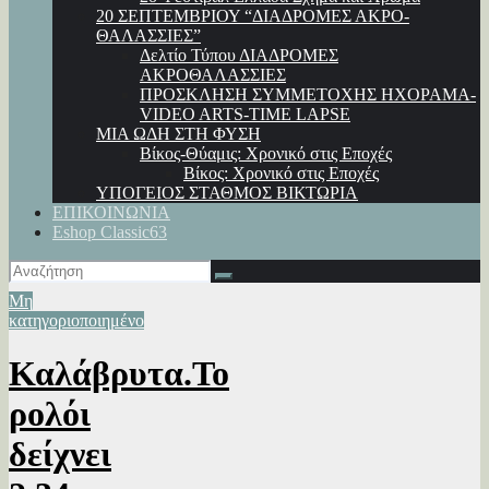
20 ΣΕΠΤΕΜΒΡΙΟΥ “ΔΙΑΔΡΟΜΕΣ ΑΚΡΟ-
ΘΑΛΑΣΣΙΕΣ”
Δελτίο Τύπου ΔΙΑΔΡΟΜΕΣ
ΑΚΡΟΘΑΛΑΣΣΙΕΣ
ΠΡΟΣΚΛΗΣΗ ΣΥΜΜΕΤΟΧΗΣ ΗΧΟΡΑΜΑ-
VIDEO ARTS-TIME LAPSE
ΜΙΑ ΩΔΗ ΣΤΗ ΦΥΣΗ
Βίκος-Θύαμις: Χρονικό στις Εποχές
Βίκος: Χρονικό στις Εποχές
ΥΠΟΓΕΙΟΣ ΣΤΑΘΜΟΣ ΒΙΚΤΩΡΙΑ
ΕΠΙΚΟΙΝΩΝΙΑ
Eshop Classic63
Μη
κατηγοριοποιημένο
Καλάβρυτα.Το
ρολόι
δείχνει