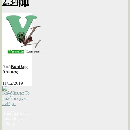
2.34μμ
Από
Βασίλης
Λάππας
11/12/2019
Καλάβρυτα.Το
ρολόι δείχνει
2.34μμ