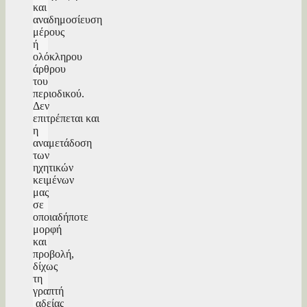
και
αναδημοσίευση
μέρους
ή
ολόκληρου
άρθρου
του
περιοδικού.
Δεν
επιτρέπεται και
η
αναμετάδοση
των
ηχητικών
κειμένων
μας
σε
οποιαδήποτε
μορφή
και
προβολή,
δίχως
τη
γραπτή
αδείας