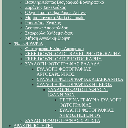
Βασίλης Λάππας Βιογραφικό-Εργογραφικό
Σαράντος Σακελλάκος
Όλγα Παππά-Olga Pappa-Αctress
Μαρία Γιαννάκη-Maria Giannaki
Ρουσσέτος Σιγάλας
Δέσποινα Αποστολίδου
Σταυρούλα Χαϊδεμενάκου
Μήτση Αγγελική-Ειρήνη
ΦΩΤΟΓΡΑΦΙΑ
Φωτογραφία-E-shop-Διαφήμιση
FREE DOWNLOAD TRAVEL PHOTOGRAPHY
FREE DOWNLOAD PHOTOGRAPHY
ΣΥΛΛΟΓΗ ΦΩΤΟΓΡΑΦΙΑΣ ΕΛΛΑΔΑ
ΣΥΛΛΟΓΗ ΦΩΤΟΓΡΑΦΙΑΣ
ΑΡΓΟΣΑΡΩΝΙΚΟΣ
ΣΥΛΛΟΓΗ ΦΩΤΟΓΡΑΦΙΑΣ ΔΩΔΕΚΑΝΗΣΑ
ΣΥΛΛΟΓΗ ΦΩΤΟΓΡΑΦΙΑΣ ΗΠΕΙΡΟΣ
ΣΥΛΛΟΓΗ ΦΩΤΟΓΡΑΦΙΑΣ Ν.
ΙΩΑΝΝΙΝΩΝ
ΠΕΤΡΙΝΑ ΓΕΦΥΡΙΑ ΣΥΛΛΟΓΗ
ΦΩΤΟΓΡΑΦΙΑΣ
ΣΥΛΛΟΓΗ ΦΩΤΟΓΡΑΦΙΑΣ
ΔΗΜΟΣ ΠΩΓΩΝΙΟΥ
ΣΥΛΛΟΓΗ ΦΩΤΟΓΡΑΦΙΑΣ ΣΙΑΤΙΣΤΑ
ΔΡΑΣΤΗΡΙΟΤΗΤΕΣ