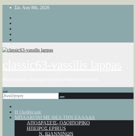
Μετάβαση
Σα. Αυγ 8th, 2026
στο
περιεχόμενο
classic63-vassilis lappas
Φωτογραφία-Διαφήμιση-Eshop-Video production
Η Ομάδα μας
ΜΠΑΛΚΟΝΙ ΜΕ ΘΕΑ ΤΗΝ ΕΛΛΑΔΑ
ΑΠΟΔΡΑΣΕΙΣ- ΟΔΟΙΠΟΡΙΚΟ
ΗΠΕΙΡΟΣ EPIRUS
Ν. ΙΩΑΝΝΙΝΩΝ