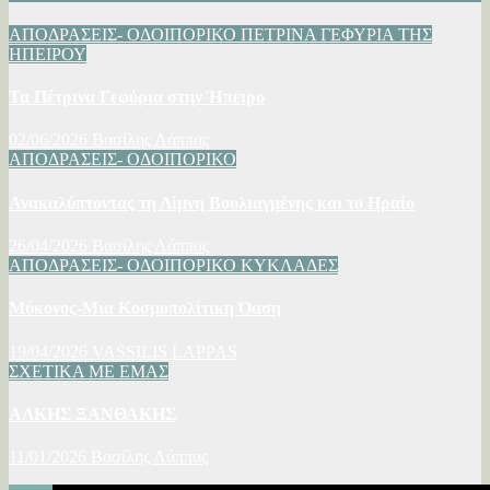
ΑΠΟΔΡΑΣΕΙΣ- ΟΔΟΙΠΟΡΙΚΟ
ΠΕΤΡΙΝΑ ΓΕΦΥΡΙΑ ΤΗΣ
ΗΠΕΙΡΟΥ
Τα Πέτρινα Γεφύρια στην Ήπειρο
02/06/2026
Βασίλης Λάππας
ΑΠΟΔΡΑΣΕΙΣ- ΟΔΟΙΠΟΡΙΚΟ
Ανακαλύπτοντας τη Λίμνη Βουλιαγμένης και το Ηραίο
26/04/2026
Βασίλης Λάππας
ΑΠΟΔΡΑΣΕΙΣ- ΟΔΟΙΠΟΡΙΚΟ
ΚΥΚΛΑΔΕΣ
Μύκονος-Μια Κοσμοπολίτικη Όαση
19/04/2026
VASSILIS LAPPAS
ΣΧΕΤΙΚΑ ΜΕ ΕΜΑΣ
ΑΛΚΗΣ ΞΑΝΘΑΚΗΣ
11/01/2026
Βασίλης Λάππας