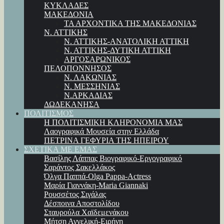
ΚΥΚΛΑΔΕΣ
ΜΑΚΕΔΟΝΙΑ
ΤΑ ΑΡΧΟΝΤΙΚΑ ΤΗΣ ΜΑΚΕΔΟΝΙΑΣ
Ν. ΑΤΤΙΚΗΣ
Ν. ΑΤΤΙΚΗΣ-ΑΝΑΤΟΛΙΚΗ ΑΤΤΙΚΗ
Ν. ΑΤΤΙΚΗΣ-ΔΥΤΙΚΗ ΑΤΤΙΚΗ
ΑΡΓΟΣΑΡΩΝΙΚΟΣ
ΠΕΛΟΠΟΝΝΗΣΟΣ
Ν. ΛΑΚΩΝΙΑΣ
Ν. ΜΕΣΣΗΝΙΑΣ
Ν.ΑΡΚΑΔΙΑΣ
ΔΩΔΕΚΑΝΗΣΑ
ΠΟΛΙΤΙΣΜΟΣ
Η ΠΟΛΙΤΙΣΜΙΚΗ ΚΛΗΡΟΝΟΜΙΑ ΜΑΣ
Λαογραφικά Μουσεία στην Ελλάδα
ΠΕΤΡΙΝΑ ΓΕΦΥΡΙΑ ΤΗΣ ΗΠΕΙΡΟΥ
ΣΧΕΤΙΚΑ ΜΕ ΕΜΑΣ
Βασίλης Λάππας Βιογραφικό-Εργογραφικό
Σαράντος Σακελλάκος
Όλγα Παππά-Olga Pappa-Αctress
Μαρία Γιαννάκη-Maria Giannaki
Ρουσσέτος Σιγάλας
Δέσποινα Αποστολίδου
Σταυρούλα Χαϊδεμενάκου
Μήτση Αγγελική-Ειρήνη