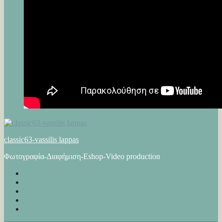
classic63-vassilis lappas
Φωτογραφία-Διαφήμιση-Eshop-Video production