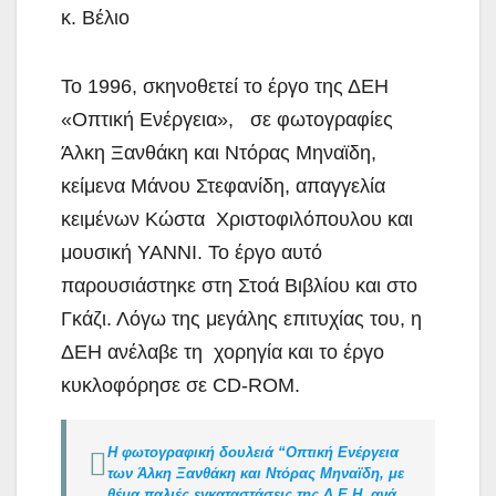
κ. Βέλιο
Το 1996, σκηνοθετεί το έργο της ΔΕΗ
«Οπτική Ενέργεια», σε φωτογραφίες
Άλκη Ξανθάκη και Ντόρας Μηναϊδη,
κείμενα Μάνου Στεφανίδη, απαγγελία
κειμένων Κώστα Χριστοφιλόπουλου και
μουσική YANNΙ. Το έργο αυτό
παρουσιάστηκε στη Στοά Βιβλίου και στο
Γκάζι. Λόγω της μεγάλης επιτυχίας του, η
ΔΕΗ ανέλαβε τη χορηγία και το έργο
κυκλοφόρησε σε CD-ROM.
Η φωτογραφική δουλειά “Οπτική Ενέργεια
των Άλκη Ξανθάκη και Ντόρας Μηναϊδη, με
θέμα παλιές εγκαταστάσεις της Δ.Ε.Η. ανά