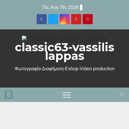
Μετάβαση
Πα. Αυγ 7th, 2026
στο
περιεχόμενο
classic63-vassilis
lappas
Φωτογραφία-Διαφήμιση-Eshop-Video production