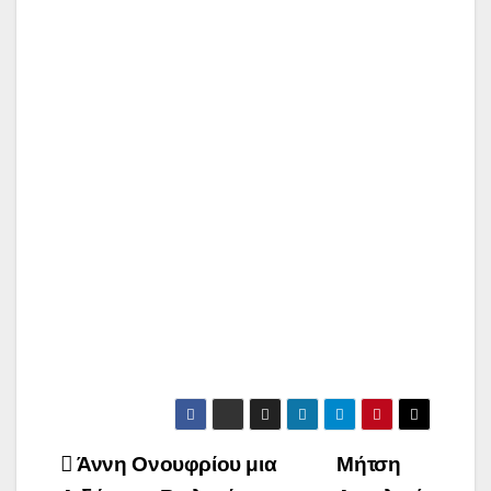
Πλοήγηση
Άννη Ονουφρίου μια
Μήτση