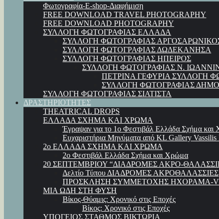
Φωτογραφία-E-shop-Διαφήμιση
FREE DOWNLOAD TRAVEL PHOTOGRAPHY
FREE DOWNLOAD PHOTOGRAPHY
ΣΥΛΛΟΓΗ ΦΩΤΟΓΡΑΦΙΑΣ ΕΛΛΑΔΑ
ΣΥΛΛΟΓΗ ΦΩΤΟΓΡΑΦΙΑΣ ΑΡΓΟΣΑΡΩΝΙΚΟ
ΣΥΛΛΟΓΗ ΦΩΤΟΓΡΑΦΙΑΣ ΔΩΔΕΚΑΝΗΣΑ
ΣΥΛΛΟΓΗ ΦΩΤΟΓΡΑΦΙΑΣ ΗΠΕΙΡΟΣ
ΣΥΛΛΟΓΗ ΦΩΤΟΓΡΑΦΙΑΣ Ν. ΙΩΑΝΝΙ
ΠΕΤΡΙΝΑ ΓΕΦΥΡΙΑ ΣΥΛΛΟΓΗ Φ
ΣΥΛΛΟΓΗ ΦΩΤΟΓΡΑΦΙΑΣ ΔΗΜΟ
ΣΥΛΛΟΓΗ ΦΩΤΟΓΡΑΦΙΑΣ ΣΙΑΤΙΣΤΑ
ΔΡΑΣΤΗΡΙΟΤΗΤΕΣ
THEATRICAL DROPS
ΕΛΛΑΔΑ ΣΧΗΜΑ ΚΑΙ ΧΡΩΜΑ
Έγραψαν για το 1ο Φεστιβάλ Ελλάδα Σχήμα και
Ευχαριστήρια Μηνύματα από KL Gallery Vassilis
2ο ΕΛΛΑΔΑ ΣΧΗΜΑ ΚΑΙ ΧΡΩΜΑ
2ο Φεστιβάλ Ελλάδα Σχήμα και Χρώμα
20 ΣΕΠΤΕΜΒΡΙΟΥ “ΔΙΑΔΡΟΜΕΣ ΑΚΡΟ-ΘΑΛΑΣΣΙ
Δελτίο Τύπου ΔΙΑΔΡΟΜΕΣ ΑΚΡΟΘΑΛΑΣΣΙΕΣ
ΠΡΟΣΚΛΗΣΗ ΣΥΜΜΕΤΟΧΗΣ ΗΧΟΡΑΜΑ-VI
ΜΙΑ ΩΔΗ ΣΤΗ ΦΥΣΗ
Βίκος-Θύαμις: Χρονικό στις Εποχές
Βίκος: Χρονικό στις Εποχές
ΥΠΟΓΕΙΟΣ ΣΤΑΘΜΟΣ ΒΙΚΤΩΡΙΑ