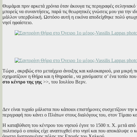
Θυμάμαι πριν αρκετά χρόνια όταν άκουγα τις περιγραφές σεληνιακό 
μπορείς να συναντήσεις, παρά τις θεωρητικές γνώσεις μου για την ιδ
μάλλον υπερβολική. Ωστόσο αυτή η εικόνα αποδείχθηκε πολύ φτωχή
νησί ηφαίστειο.
Τώρα , ακριβώς στο μεταίχμιο άνοιξης και καλοκαιριού, μια μικρή 
σχηματίζουν η Θήρα και η Θηρασία , να χανόμαστε σ’ ένα τοπίο πο
στο κέντρο της γης
>>, του Ιουλίου Βερν.
Δεν είναι τυχαίο μάλιστα που κάποιοι επιστήμονες συσχετίζουν την
περιγραφή που κάνει ο Πλάτων στους διαλόγους του, στον Τίμαιο κα
Η καταβύθιση του κέντρου του νησιού έγινε το 1500 π. Χ. μετά από
πολιτισμό ο οποίος είχε αναπτυχθεί στο νησί και που αποκάλυψε ο 
άριστα διατηρημένης πόλης της Εποχής του Χαλκού.