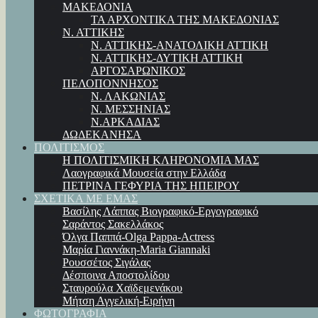
ΜΑΚΕΔΟΝΙΑ
ΤΑ ΑΡΧΟΝΤΙΚΑ ΤΗΣ ΜΑΚΕΔΟΝΙΑΣ
Ν. ΑΤΤΙΚΗΣ
Ν. ΑΤΤΙΚΗΣ-ΑΝΑΤΟΛΙΚΗ ΑΤΤΙΚΗ
Ν. ΑΤΤΙΚΗΣ-ΔΥΤΙΚΗ ΑΤΤΙΚΗ
ΑΡΓΟΣΑΡΩΝΙΚΟΣ
ΠΕΛΟΠΟΝΝΗΣΟΣ
Ν. ΛΑΚΩΝΙΑΣ
Ν. ΜΕΣΣΗΝΙΑΣ
Ν.ΑΡΚΑΔΙΑΣ
ΔΩΔΕΚΑΝΗΣΑ
ΠΟΛΙΤΙΣΜΟΣ
Η ΠΟΛΙΤΙΣΜΙΚΗ ΚΛΗΡΟΝΟΜΙΑ ΜΑΣ
Λαογραφικά Μουσεία στην Ελλάδα
ΠΕΤΡΙΝΑ ΓΕΦΥΡΙΑ ΤΗΣ ΗΠΕΙΡΟΥ
ΣΧΕΤΙΚΑ ΜΕ ΕΜΑΣ
Βασίλης Λάππας Βιογραφικό-Εργογραφικό
Σαράντος Σακελλάκος
Όλγα Παππά-Olga Pappa-Αctress
Μαρία Γιαννάκη-Maria Giannaki
Ρουσσέτος Σιγάλας
Δέσποινα Αποστολίδου
Σταυρούλα Χαϊδεμενάκου
Μήτση Αγγελική-Ειρήνη
ΦΩΤΟΓΡΑΦΙΑ