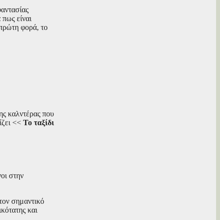
φαντασίας
 πως είναι
πρώτη φορά, το
της καλντέρας που
ίζει <<
Το ταξίδι
νοι στην
 τον σημαντικό
ικότατης και