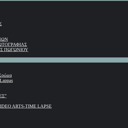
Σ
ΝΩΝ
ΩΤΟΓΡΑΦΙΑΣ
Σ ΠΩΓΩΝΙΟΥ
 Χρώμα
 Lappas
ΕΣ”
DEO ARTS-TIME LAPSE