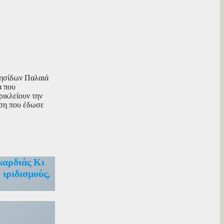
 νησίδων Παλαιά
α που
ρικλείουν την
ηση που έδωσε
καρδιάς Κι
 ιριδισμούς,