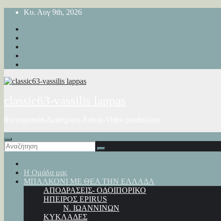
Μετάβαση
Κυ. Αυγ 9th, 2026
στο
περιεχόμενο
classic63-vassilis lappas
Φωτογραφία-Διαφήμιση-Eshop-Video production
Η Ομάδα μας
ΜΠΑΛΚΟΝΙ ΜΕ ΘΕΑ ΤΗΝ ΕΛΛΑΔΑ
ΑΠΟΔΡΑΣΕΙΣ- ΟΔΟΙΠΟΡΙΚΟ
ΗΠΕΙΡΟΣ EPIRUS
Ν. ΙΩΑΝΝΙΝΩΝ
ΚΥΚΛΑΔΕΣ