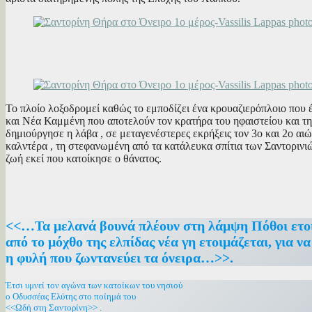
Το πλοίο λοξοδρομεί καθώς το εμποδίζει ένα κρουαζιερόπλοιο που έ
και Νέα Καμμένη που αποτελούν τον κρατήρα του ηφαιστείου και τη
δημιούργησε η λάβα , σε μεταγενέστερες εκρήξεις τον 3ο και 2ο αιώ
καλντέρα , τη στεφανωμένη από τα κατάλευκα σπίτια των Σαντοριν
ζωή εκεί που κατοίκησε ο θάνατος.
<<…Τα μελανά βουνά πλέουν στη λάμψη Πόθοι ετοι
από το μόχθο της ελπίδας νέα γη ετοιμάζεται, για ν
η φυλή που ζωντανεύει τα όνειρα…>>.
Έτσι υμνεί τον αγώνα των κατοίκων του νησιού
ο Οδυσσέας Ελύτης στο ποίημά του
<<Ωδή στη Σαντορίνη>> .