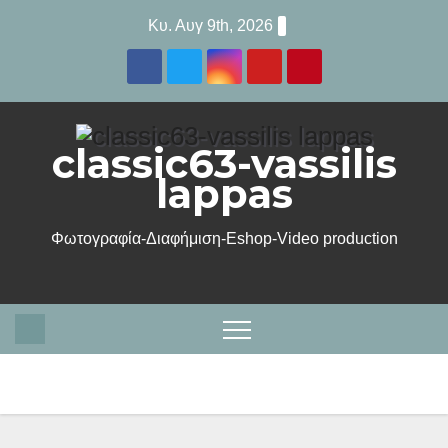
Μετάβαση
Κυ. Αυγ 9th, 2026
στο
περιεχόμενο
classic63-vassilis
lappas
Φωτογραφία-Διαφήμιση-Eshop-Video production