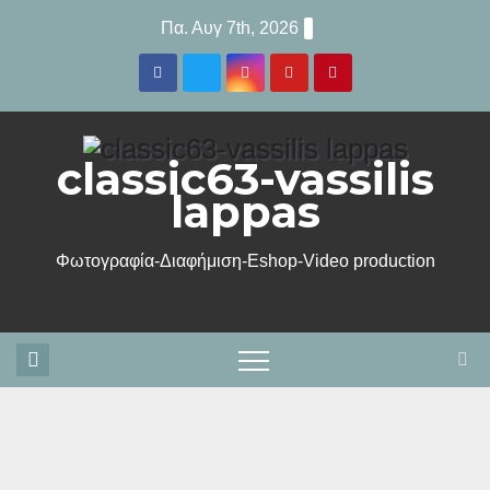
Μετάβαση
Πα. Αυγ 7th, 2026
στο
περιεχόμενο
classic63-vassilis
lappas
Φωτογραφία-Διαφήμιση-Eshop-Video production