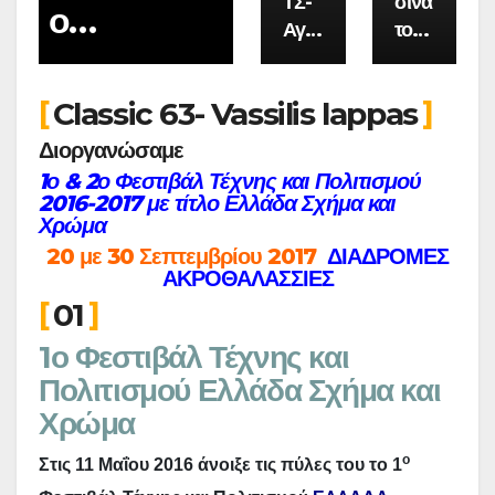
ΤΣ-
σίνα
ο
Ήπε
Αγιο
το
ιρο
Πρωτοπόρ
ύς
Χωρ
του
ιό
ος
Classic 63- Vassilis lappas
ποτ
Σταθ
Φωτογράφ
αμο
μός
Διοργανώσαμε
ύ
ος του
1ο & 2ο Φεστιβάλ Τέχνης και Πολιτισμού
Γόρ
2016-2017 με τίτλο Ελλάδα Σχήμα και
Πωγωνίου
μου
Χρώμα
στο
20 με 30 Σεπτεμβρίου 2017
ΔΙΑΔΡΟΜΕΣ
-μέρος 2ο
ΑΚΡΟΘΑΛΑΣΣΙΕΣ
Πωγ
ώνι
01
1ο Φεστιβάλ Τέχνης και
Πολιτισμού Ελλάδα Σχήμα και
Χρώμα
ο
Στις 11 Μαΐου 2016 άνοιξε τις πύλες του το 1