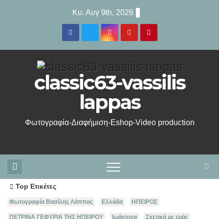
Μετάβαση
Κυ. Αυγ 9th, 2026
στο
περιεχόμενο
classic63-vassilis
lappas
Φωτογραφία-Διαφήμιση-Eshop-Video production
Top Ετικέτες
Φωτογραφία Βασίλης Λάππας
Ελλάδα
ΗΠΕΙΡΟΣ
ΠΕΤΡΙΝΑ ΓΕΦΥΡΙΑ ΤΗΣ ΗΠΕΙΡΟΥ
Ιωάννινα
Σχετικά με εμάς