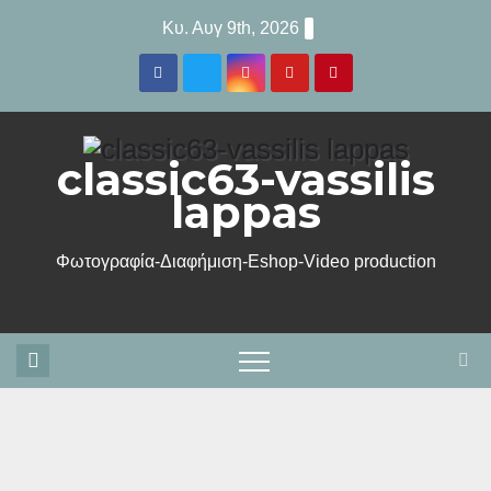
Μετάβαση
Κυ. Αυγ 9th, 2026
στο
περιεχόμενο
classic63-vassilis
lappas
Φωτογραφία-Διαφήμιση-Eshop-Video production