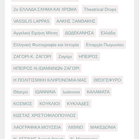
2ο ΕΛΛΑΔΑ ΣΧΗΜΑ ΚΑΙ ΧΡΩΜΑ
Theatrical Drops
VASSILIS LAPPAS
ΑΛΚΗΣ ΞΑΝΘΑΚΗΣ
Αγγελική Ειρήνη Μίτση
ΔΩΔΕΚΑΝΗΣΑ
Ελλάδα
Ελληνική Φωτογραφία και Ιστορία
Επαρχία Πωγωνίου
ΖΑΓΟΡΙ-Κ. ΖΑΓΟΡΙ
Ζαγόρι
ΗΠΕΙΡΟΣ
ΗΠΕΙΡΟΣ-Ν.ΙΩΑΝΝΙΝΩΝ-ΖΑΓΟΡΙ
Η ΠΟΛΙΤΙΣΜΙΚΗ ΚΛΗΡΟΝΟΜΙΑ ΜΑΣ
ΘΕΟΓΕΦΥΡΟ
Θέατρο
ΙΩΑΝΝΙΝΑ
Ιωάννινα
ΚΑΛΑΜΑΤΑ
ΚΟΣΜΟΣ
ΚΟΥΚΛΙΟΙ
ΚΥΚΛΑΔΕΣ
ΚΩΣΤΑΣ ΧΡΙΣΤΟΦΙΛΟΠΟΥΛΟΣ
ΛΑΟΓΡΑΦΙΚΑ ΜΟΥΣΕΙΑ
ΛΙΘΙΝΟ
ΜΑΚΕΔΟΝΙΑ
Ν. ΑΤΤΙΚΗΣ Δυτική Αττική
Ν. Μεσσηνίας