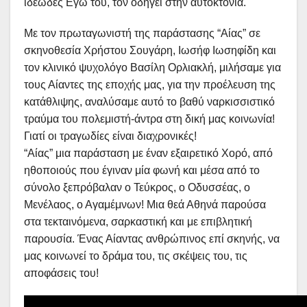
ιδεώδες Εγώ του, τον οδηγεί στην αυτοκτονία.
Με τον πρωταγωνιστή της παράστασης “Αίας” σε
σκηνοθεσία Χρήστου Σουγάρη, Ιωσήφ Ιωσηφίδη και
τον κλινικό ψυχολόγο Βασίλη Ορλιακλή, μιλήσαμε για
τους Αίαντες της εποχής μας, για την προέλευση της
κατάθλιψης, αναλύσαμε αυτό το βαθύ ναρκισσιστικό
τραύμα του πολεμιστή-άντρα στη δική μας κοινωνία!
Γιατί οι τραγωδίες είναι διαχρονικές!
“Αίας” μια παράσταση με έναν εξαιρετικό Χορό, από
ηθοποιούς που έγιναν μία φωνή και μέσα από το
σύνολο ξεπρόβαλαν ο Τεύκρος, ο Οδυσσέας, ο
Μενέλαος, ο Αγαμέμνων! Μια θεά Αθηνά παρούσα
στα τεκταινόμενα, σαρκαστική και με επιβλητική
παρουσία. Ένας Αίαντας ανθρώπινος επί σκηνής, να
μας κοινωνεί το δράμα του, τις σκέψεις του, τις
αποφάσεις του!