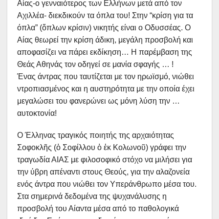
Αίας-ο γενναιότερος των Ελλήνων μετά από τον
Αχιλλέα- διεκδικούν τα όπλα του! Στην “κρίση για τα
όπλα” (ὅπλων κρίσιν) νικητής είναι ο Οδυσσέας. Ο
Αίας θεωρεί την κρίση άδικη, μεγάλη προσβολή και
αποφασίζει να πάρει εκδίκηση… Η παρέμβαση της
Θεάς Αθηνάς τον οδηγεί σε μανία σφαγής … !
Ένας άντρας που ταυτίζεται με τον ηρωϊσμό, νιώθει
ντροπιασμένος και η αυστηρότητα με την οποία έχει
μεγαλώσει του φανερώνει ως μόνη λύση την …
αυτοκτονία!
Ο Έλληνας τραγικός ποιητής της αρχαιότητας
Σοφοκλῆς (ὁ Σοφίλλου ὁ ἐκ Κολωνοῦ) γράφει την
τραγωδία ΑΙΑΣ με φιλοσοφικό στόχο να μιλήσει για
την ύβρη απέναντι στους Θεούς, για την αλαζονεία
ενός άντρα που νιώθει τον Υπεράνθρωπο μέσα του.
Στα σημερινά δεδομένα της ψυχανάλυσης η
προσβολή του Αίαντα μέσα από το παθολογικά