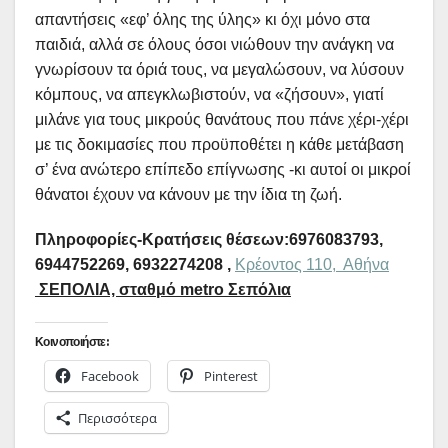
απαντήσεις «εφ’ όλης της ύλης» κι όχι μόνο στα
παιδιά, αλλά σε όλους όσοι νιώθουν την ανάγκη να
γνωρίσουν τα όριά τους, να μεγαλώσουν, να λύσουν
κόμπους, να απεγκλωβιστούν, να «ζήσουν», γιατί
μιλάνε για τους μικρούς θανάτους που πάνε χέρι-χέρι
με τις δοκιμασίες που προϋποθέτει η κάθε μετάβαση
σ’ ένα ανώτερο επίπεδο επίγνωσης -κι αυτοί οι μικροί
θάνατοι έχουν να κάνουν με την ίδια τη ζωή.
Πληροφορίες-Κρατήσεις θέσεων:6976083793,
6944752269, 6932274208 ,
Κρέoντος 110, Αθήνα
ΣΕΠΟΛΙΑ, σταθμό
metro Σεπόλια
Κοινοποιήστε:
Facebook
Pinterest
Περισσότερα