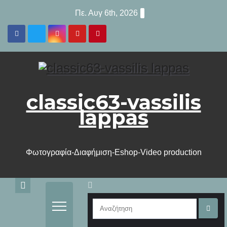
Μετάβαση
Πε. Αυγ 6th, 2026
στο
περιεχόμενο
classic63-vassilis
lappas
Φωτογραφία-Διαφήμιση-Eshop-Video production