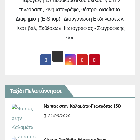
Παραγωγή Οπτικοακουστικού υλικού, για την
τηλεόραση, κινηματογράφο, θέατρο, διαδίκτυο,
Διαφήμιση (E-Shop) . Διοργάνωση Εκδηλώσεων,
Φεστιβάλ, Εκθέσεων Φωτογραφίας - Ζωγραφικής
κλπ.
Ταξίδι Πελοπόννησος
Να πας στην Καλαμάτα-Γεωτρόπιο 158
21/06/2020
Δάφνη-Στρέζοβα-δάσος με δρυς