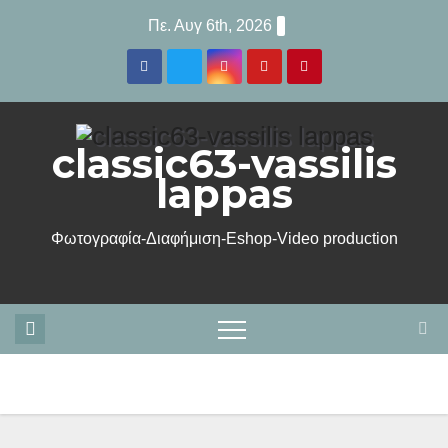
Μετάβαση
Πε. Αυγ 6th, 2026
στο
περιεχόμενο
classic63-vassilis
lappas
Φωτογραφία-Διαφήμιση-Eshop-Video production