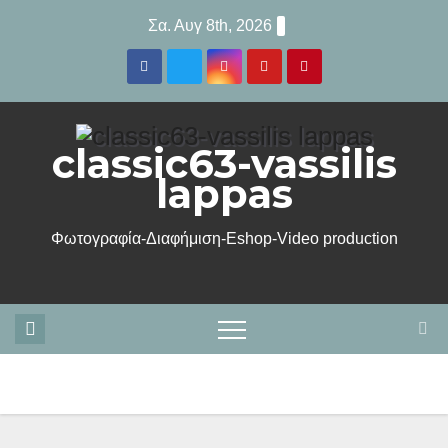
Μετάβαση
Σα. Αυγ 8th, 2026
στο
περιεχόμενο
classic63-vassilis
lappas
Φωτογραφία-Διαφήμιση-Eshop-Video production