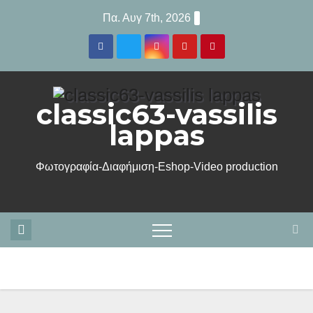
Μετάβαση
Πα. Αυγ 7th, 2026
στο
περιεχόμενο
classic63-vassilis
lappas
Φωτογραφία-Διαφήμιση-Eshop-Video production