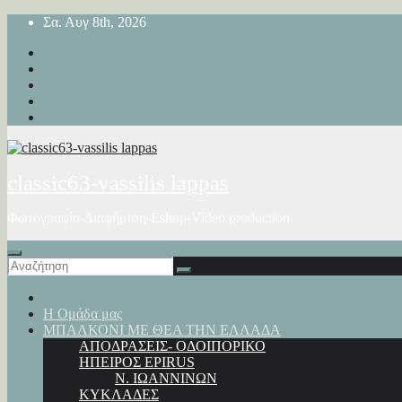
Μετάβαση
Σα. Αυγ 8th, 2026
στο
περιεχόμενο
classic63-vassilis lappas
Φωτογραφία-Διαφήμιση-Eshop-Video production
Η Ομάδα μας
ΜΠΑΛΚΟΝΙ ΜΕ ΘΕΑ ΤΗΝ ΕΛΛΑΔΑ
ΑΠΟΔΡΑΣΕΙΣ- ΟΔΟΙΠΟΡΙΚΟ
ΗΠΕΙΡΟΣ EPIRUS
Ν. ΙΩΑΝΝΙΝΩΝ
ΚΥΚΛΑΔΕΣ