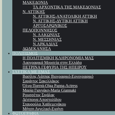
ΜΑΚΕΔΟΝΙΑ
ΤΑ ΑΡΧΟΝΤΙΚΑ ΤΗΣ ΜΑΚΕΔΟΝΙΑΣ
Ν. ΑΤΤΙΚΗΣ
Ν. ΑΤΤΙΚΗΣ-ΑΝΑΤΟΛΙΚΗ ΑΤΤΙΚΗ
Ν. ΑΤΤΙΚΗΣ-ΔΥΤΙΚΗ ΑΤΤΙΚΗ
ΑΡΓΟΣΑΡΩΝΙΚΟΣ
ΠΕΛΟΠΟΝΝΗΣΟΣ
Ν. ΛΑΚΩΝΙΑΣ
Ν. ΜΕΣΣΗΝΙΑΣ
Ν.ΑΡΚΑΔΙΑΣ
ΔΩΔΕΚΑΝΗΣΑ
ΠΟΛΙΤΙΣΜΟΣ
Η ΠΟΛΙΤΙΣΜΙΚΗ ΚΛΗΡΟΝΟΜΙΑ ΜΑΣ
Λαογραφικά Μουσεία στην Ελλάδα
ΠΕΤΡΙΝΑ ΓΕΦΥΡΙΑ ΤΗΣ ΗΠΕΙΡΟΥ
ΣΧΕΤΙΚΑ ΜΕ ΕΜΑΣ
Βασίλης Λάππας Βιογραφικό-Εργογραφικό
Σαράντος Σακελλάκος
Όλγα Παππά-Olga Pappa-Αctress
Μαρία Γιαννάκη-Maria Giannaki
Ρουσσέτος Σιγάλας
Δέσποινα Αποστολίδου
Σταυρούλα Χαϊδεμενάκου
Μήτση Αγγελική-Ειρήνη
ΦΩΤΟΓΡΑΦΙΑ