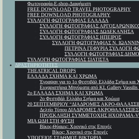
Φωτογραφία-E-shop-Διαφήμιση
FREE DOWNLOAD TRAVEL PHOTOGRAPHY
FREE DOWNLOAD PHOTOGRAPHY
ΣΥΛΛΟΓΗ ΦΩΤΟΓΡΑΦΙΑΣ ΕΛΛΑΔΑ
ΣΥΛΛΟΓΗ ΦΩΤΟΓΡΑΦΙΑΣ ΑΡΓΟΣΑΡΩΝΙΚΟ
ΣΥΛΛΟΓΗ ΦΩΤΟΓΡΑΦΙΑΣ ΔΩΔΕΚΑΝΗΣΑ
ΣΥΛΛΟΓΗ ΦΩΤΟΓΡΑΦΙΑΣ ΗΠΕΙΡΟΣ
ΣΥΛΛΟΓΗ ΦΩΤΟΓΡΑΦΙΑΣ Ν. ΙΩΑΝΝΙ
ΠΕΤΡΙΝΑ ΓΕΦΥΡΙΑ ΣΥΛΛΟΓΗ Φ
ΣΥΛΛΟΓΗ ΦΩΤΟΓΡΑΦΙΑΣ ΔΗΜΟ
ΣΥΛΛΟΓΗ ΦΩΤΟΓΡΑΦΙΑΣ ΣΙΑΤΙΣΤΑ
ΔΡΑΣΤΗΡΙΟΤΗΤΕΣ
THEATRICAL DROPS
ΕΛΛΑΔΑ ΣΧΗΜΑ ΚΑΙ ΧΡΩΜΑ
Έγραψαν για το 1ο Φεστιβάλ Ελλάδα Σχήμα και
Ευχαριστήρια Μηνύματα από KL Gallery Vassilis
2ο ΕΛΛΑΔΑ ΣΧΗΜΑ ΚΑΙ ΧΡΩΜΑ
2ο Φεστιβάλ Ελλάδα Σχήμα και Χρώμα
20 ΣΕΠΤΕΜΒΡΙΟΥ “ΔΙΑΔΡΟΜΕΣ ΑΚΡΟ-ΘΑΛΑΣΣΙ
Δελτίο Τύπου ΔΙΑΔΡΟΜΕΣ ΑΚΡΟΘΑΛΑΣΣΙΕΣ
ΠΡΟΣΚΛΗΣΗ ΣΥΜΜΕΤΟΧΗΣ ΗΧΟΡΑΜΑ-VI
ΜΙΑ ΩΔΗ ΣΤΗ ΦΥΣΗ
Βίκος-Θύαμις: Χρονικό στις Εποχές
Βίκος: Χρονικό στις Εποχές
ΥΠΟΓΕΙΟΣ ΣΤΑΘΜΟΣ ΒΙΚΤΩΡΙΑ