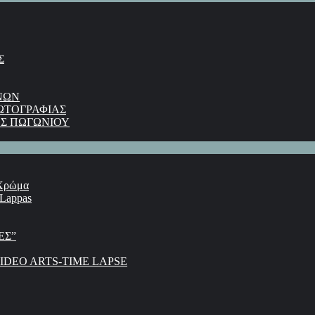
Σ
ΝΩΝ
ΩΤΟΓΡΑΦΙΑΣ
Σ ΠΩΓΩΝΙΟΥ
 Χρώμα
 Lappas
ΕΣ”
DEO ARTS-TIME LAPSE