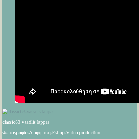
classic63-vassilis lappas
Φωτογραφία-Διαφήμιση-Eshop-Video production