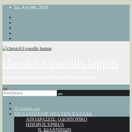
Μετάβαση
Σα. Αυγ 8th, 2026
στο
περιεχόμενο
classic63-vassilis lappas
Φωτογραφία-Διαφήμιση-Eshop-Video production
Η Ομάδα μας
ΜΠΑΛΚΟΝΙ ΜΕ ΘΕΑ ΤΗΝ ΕΛΛΑΔΑ
ΑΠΟΔΡΑΣΕΙΣ- ΟΔΟΙΠΟΡΙΚΟ
ΗΠΕΙΡΟΣ EPIRUS
Ν. ΙΩΑΝΝΙΝΩΝ