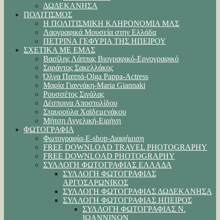
ΔΩΔΕΚΑΝΗΣΑ
ΠΟΛΙΤΙΣΜΟΣ
Η ΠΟΛΙΤΙΣΜΙΚΗ ΚΛΗΡΟΝΟΜΙΑ ΜΑΣ
Λαογραφικά Μουσεία στην Ελλάδα
ΠΕΤΡΙΝΑ ΓΕΦΥΡΙΑ ΤΗΣ ΗΠΕΙΡΟΥ
ΣΧΕΤΙΚΑ ΜΕ ΕΜΑΣ
Βασίλης Λάππας Βιογραφικό-Εργογραφικό
Σαράντος Σακελλάκος
Όλγα Παππά-Olga Pappa-Αctress
Μαρία Γιαννάκη-Maria Giannaki
Ρουσσέτος Σιγάλας
Δέσποινα Αποστολίδου
Σταυρούλα Χαϊδεμενάκου
Μήτση Αγγελική-Ειρήνη
ΦΩΤΟΓΡΑΦΙΑ
Φωτογραφία-E-shop-Διαφήμιση
FREE DOWNLOAD TRAVEL PHOTOGRAPHY
FREE DOWNLOAD PHOTOGRAPHY
ΣΥΛΛΟΓΗ ΦΩΤΟΓΡΑΦΙΑΣ ΕΛΛΑΔΑ
ΣΥΛΛΟΓΗ ΦΩΤΟΓΡΑΦΙΑΣ
ΑΡΓΟΣΑΡΩΝΙΚΟΣ
ΣΥΛΛΟΓΗ ΦΩΤΟΓΡΑΦΙΑΣ ΔΩΔΕΚΑΝΗΣΑ
ΣΥΛΛΟΓΗ ΦΩΤΟΓΡΑΦΙΑΣ ΗΠΕΙΡΟΣ
ΣΥΛΛΟΓΗ ΦΩΤΟΓΡΑΦΙΑΣ Ν.
ΙΩΑΝΝΙΝΩΝ