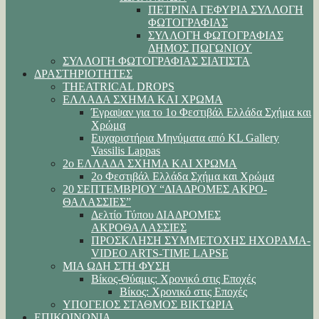
ΠΕΤΡΙΝΑ ΓΕΦΥΡΙΑ ΣΥΛΛΟΓΗ
ΦΩΤΟΓΡΑΦΙΑΣ
ΣΥΛΛΟΓΗ ΦΩΤΟΓΡΑΦΙΑΣ
ΔΗΜΟΣ ΠΩΓΩΝΙΟΥ
ΣΥΛΛΟΓΗ ΦΩΤΟΓΡΑΦΙΑΣ ΣΙΑΤΙΣΤΑ
ΔΡΑΣΤΗΡΙΟΤΗΤΕΣ
THEATRICAL DROPS
ΕΛΛΑΔΑ ΣΧΗΜΑ ΚΑΙ ΧΡΩΜΑ
Έγραψαν για το 1ο Φεστιβάλ Ελλάδα Σχήμα και
Χρώμα
Ευχαριστήρια Μηνύματα από KL Gallery
Vassilis Lappas
2ο ΕΛΛΑΔΑ ΣΧΗΜΑ ΚΑΙ ΧΡΩΜΑ
2ο Φεστιβάλ Ελλάδα Σχήμα και Χρώμα
20 ΣΕΠΤΕΜΒΡΙΟΥ “ΔΙΑΔΡΟΜΕΣ ΑΚΡΟ-
ΘΑΛΑΣΣΙΕΣ”
Δελτίο Τύπου ΔΙΑΔΡΟΜΕΣ
ΑΚΡΟΘΑΛΑΣΣΙΕΣ
ΠΡΟΣΚΛΗΣΗ ΣΥΜΜΕΤΟΧΗΣ ΗΧΟΡΑΜΑ-
VIDEO ARTS-TIME LAPSE
ΜΙΑ ΩΔΗ ΣΤΗ ΦΥΣΗ
Βίκος-Θύαμις: Χρονικό στις Εποχές
Βίκος: Χρονικό στις Εποχές
ΥΠΟΓΕΙΟΣ ΣΤΑΘΜΟΣ ΒΙΚΤΩΡΙΑ
ΕΠΙΚΟΙΝΩΝΙΑ