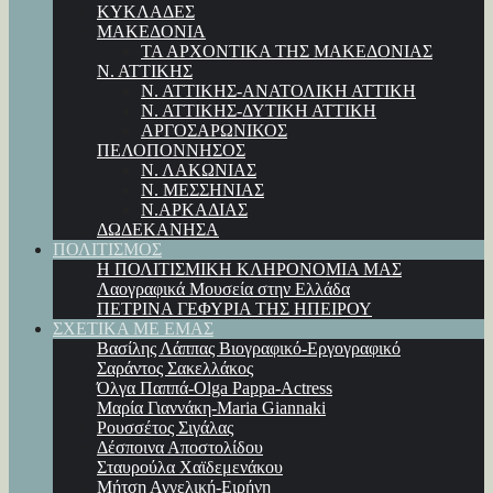
ΚΥΚΛΑΔΕΣ
ΜΑΚΕΔΟΝΙΑ
ΤΑ ΑΡΧΟΝΤΙΚΑ ΤΗΣ ΜΑΚΕΔΟΝΙΑΣ
Ν. ΑΤΤΙΚΗΣ
Ν. ΑΤΤΙΚΗΣ-ΑΝΑΤΟΛΙΚΗ ΑΤΤΙΚΗ
Ν. ΑΤΤΙΚΗΣ-ΔΥΤΙΚΗ ΑΤΤΙΚΗ
ΑΡΓΟΣΑΡΩΝΙΚΟΣ
ΠΕΛΟΠΟΝΝΗΣΟΣ
Ν. ΛΑΚΩΝΙΑΣ
Ν. ΜΕΣΣΗΝΙΑΣ
Ν.ΑΡΚΑΔΙΑΣ
ΔΩΔΕΚΑΝΗΣΑ
ΠΟΛΙΤΙΣΜΟΣ
Η ΠΟΛΙΤΙΣΜΙΚΗ ΚΛΗΡΟΝΟΜΙΑ ΜΑΣ
Λαογραφικά Μουσεία στην Ελλάδα
ΠΕΤΡΙΝΑ ΓΕΦΥΡΙΑ ΤΗΣ ΗΠΕΙΡΟΥ
ΣΧΕΤΙΚΑ ΜΕ ΕΜΑΣ
Βασίλης Λάππας Βιογραφικό-Εργογραφικό
Σαράντος Σακελλάκος
Όλγα Παππά-Olga Pappa-Αctress
Μαρία Γιαννάκη-Maria Giannaki
Ρουσσέτος Σιγάλας
Δέσποινα Αποστολίδου
Σταυρούλα Χαϊδεμενάκου
Μήτση Αγγελική-Ειρήνη