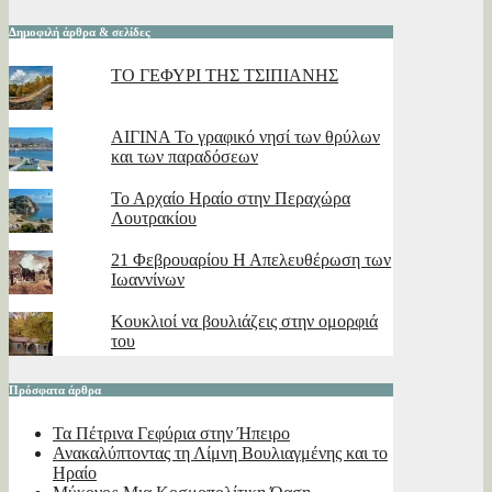
Δημοφιλή άρθρα & σελίδες
ΤΟ ΓΕΦΥΡΙ ΤΗΣ ΤΣΙΠΙΑΝΗΣ
ΑΙΓΙΝΑ Το γραφικό νησί των θρύλων
και των παραδόσεων
Το Αρχαίο Ηραίο στην Περαχώρα
Λουτρακίου
21 Φεβρουαρίου Η Απελευθέρωση των
Ιωαννίνων
Κουκλιοί να βουλιάζεις στην ομορφιά
του
Πρόσφατα άρθρα
Τα Πέτρινα Γεφύρια στην Ήπειρο
Ανακαλύπτοντας τη Λίμνη Βουλιαγμένης και το
Ηραίο