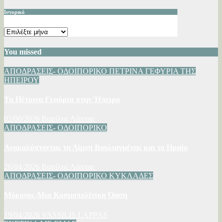
Ιστορικό
Ιστορικό
You missed
ΑΠΟΔΡΑΣΕΙΣ- ΟΔΟΙΠΟΡΙΚΟ
ΠΕΤΡΙΝΑ ΓΕΦΥΡΙΑ ΤΗΣ
ΗΠΕΙΡΟΥ
Τα Πέτρινα Γεφύρια στην Ήπειρο
02/06/2026
Βασίλης Λάππας
ΑΠΟΔΡΑΣΕΙΣ- ΟΔΟΙΠΟΡΙΚΟ
Ανακαλύπτοντας τη Λίμνη Βουλιαγμένης και το Ηραίο
26/04/2026
Βασίλης Λάππας
ΑΠΟΔΡΑΣΕΙΣ- ΟΔΟΙΠΟΡΙΚΟ
ΚΥΚΛΑΔΕΣ
Μύκονος-Μια Κοσμοπολίτικη Όαση
19/04/2026
VASSILIS LAPPAS