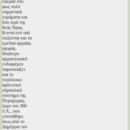
έφεραν στο
φως πολύ
σημαντικά
ευρήματα και
δύο ιερά της
θεάς Ήρας.
Κοντά στο ναό
σώζονται και τα
ερείπια αρχαίας
αγοράς.
Ιδιαίτερο
αρχαιολογικό
ενδιαφέρον
παρουσιάζει
και το
περίπλοκο
αρδευτικό
υδραυλικό
σύστημα της
Περαχώρας,
έργο του 300
π.Χ., που
επινοήθηκε
ίσως από το
Δημήτριο τον