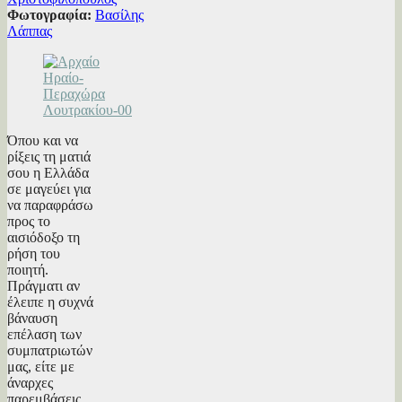
Φωτογραφία:
Βασίλης
Λάππας
Όπου και να
ρίξεις τη ματιά
σου η Ελλάδα
σε μαγεύει για
να παραφράσω
προς το
αισιόδοξο τη
ρήση του
ποιητή.
Πράγματι αν
έλειπε η συχνά
βάναυση
επέλαση των
συμπατριωτών
μας, είτε με
άναρχες
παρεμβάσεις