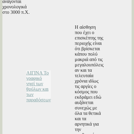
ανάγονται
χρονολογικά
στο 3000 π.Χ.
Η αίσθηση
που έχει ο
επισκέπτης της
περιοχής είναι
ότι βρίσκεται
κάπου πολύ
μακριά από τις
μεγαλουπόλεις
αν και τα
ΑΙΓΙΝΑ Το
τελευταία
γραφικό
χρόνια ιδίως
νησί των
τις αργίες ο
θρύλων και
κόσμος που
των
εκδράμει εδώ
παραδόσεων
αυξάνεται
συνεχώς με
όλα τα θετικά
και τα
αρνητικά για
την