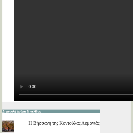
Δημοφιλή άρθρα & σελίδες
Η Βήσσανη της Κοντούλας Λεμονιάς