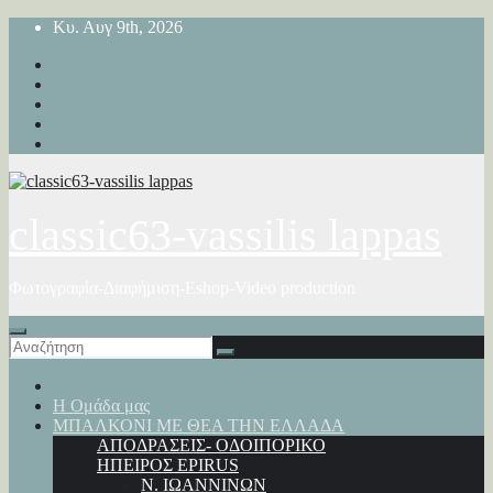
Μετάβαση
Κυ. Αυγ 9th, 2026
στο
περιεχόμενο
classic63-vassilis lappas
Φωτογραφία-Διαφήμιση-Eshop-Video production
Η Ομάδα μας
ΜΠΑΛΚΟΝΙ ΜΕ ΘΕΑ ΤΗΝ ΕΛΛΑΔΑ
ΑΠΟΔΡΑΣΕΙΣ- ΟΔΟΙΠΟΡΙΚΟ
ΗΠΕΙΡΟΣ EPIRUS
Ν. ΙΩΑΝΝΙΝΩΝ