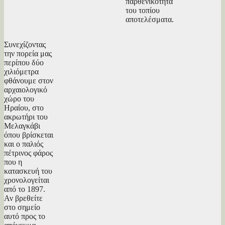
παρθενικότητα
του τοπίου
αποτελέσματα.
Συνεχίζοντας
την πορεία μας
περίπου δύο
χιλιόμετρα
φθάνουμε στον
αρχαιολογικό
χώρο του
Ηραίου, στο
ακρωτήρι του
Μελαγκάβι
όπου βρίσκεται
και ο παλιός
πέτρινος φάρος
που η
κατασκευή του
χρονολογείται
από το 1897.
Αν βρεθείτε
στο σημείο
αυτό προς το