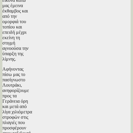
εικόνα κάτω
μας έμεινα
έκθαμβος και
από την
ομορφιά του
τοπίου και
επειδή μέχρι
εκείνη τη
στιγμή
αγνοούσα την
ύπαρξη της
λίμνης.
Αφήνοντας
πίσω μας το
πασίγνωστο
Λουτράκι,
ανηφορίζουμε
προς τα
Γεράνεια όρη
και μετά από
λίγα χιλιόμετρα
στροφών στις
πλαγιές που
προσφέρουν