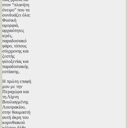
στον “πλανήτη
όνειρο” που τα
συνδυάζει όλα:
Φυσική
ομορφιά,
αρχαιότητες
ιερές,
παραδοσιακό
φάρο, τόπους
σύγχρονης και
ζεστής
φιλοξενίας και
παραδοσιακής
εστίασης.
Η πρώτη επαφή
μου με την
Περαχώρα και
τη Λίμνη
Βουλιαγμένης
Λουτρακίου,
στην θαυμαστή
αυτή άκρη του
κορινθιακού
κόλπου ήλθε