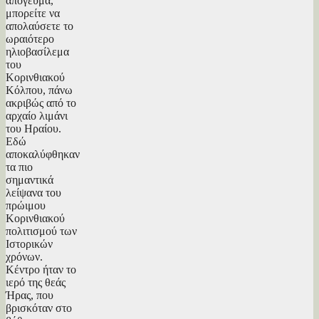
απόγευμα,
μπορείτε να
απολαύσετε το
ωραιότερο
ηλιοβασίλεμα
του
Κορινθιακού
Κόλπου, πάνω
ακριβώς από το
αρχαίο λιμάνι
του Ηραίου.
Εδώ
αποκαλύφθηκαν
τα πιο
σημαντικά
λείψανα του
πρώιμου
Κορινθιακού
πολιτισμού των
Ιστορικών
χρόνων.
Κέντρο ήταν το
ιερό της θεάς
Ήρας, που
βρισκόταν στο