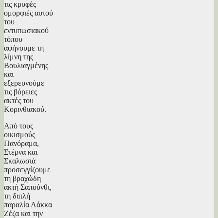
τις κρυφές
ομορφιές αυτού
του
εντυπωσιακού
τόπου
αφήνουμε τη
λίμνη της
Βουλιαγμένης
και
εξερευνούμε
τις βόρειες
ακτές του
Κορινθιακού.
Από τους
οικισμούς
Πανόραμα,
Στέρνα και
Σκαλωσιά
προσεγγίζουμε
τη βραχώδη
ακτή Σαπούνθι,
τη διπλή
παραλία Λάκκα
Ζέζα και την