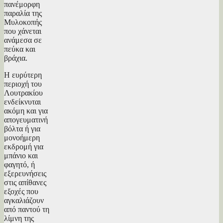
πανέμορφη
παραλία της
Μυλοκοπής
που χάνεται
ανάμεσα σε
πεύκα και
βράχια.
Η ευρύτερη
περιοχή του
Λουτρακίου
ενδείκνυται
ακόμη και για
απογευματινή
βόλτα ή για
μονοήμερη
εκδρομή για
μπάνιο και
φαγητό, ή
εξερευνήσεις
στις απίθανες
εξοχές που
αγκαλιάζουν
από παντού τη
λίμνη της