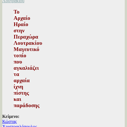
Το
Αρχαίο
Ηραίο
στην
Περαχώρα
Λουτρακίου
Μαγευτικό
τοπίο
που
αγκαλιάζει
τα
αρχαία
ίχνη
πίστης
και
παράδοσης
Κείμενο:
Κώστας
Χριστοφιλόπουλος