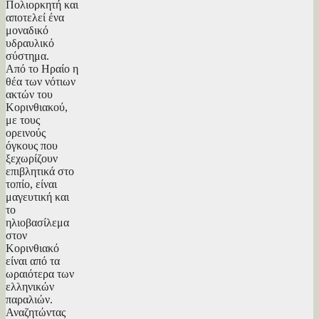
Πολιορκητή και
αποτελεί ένα
μοναδικό
υδραυλικό
σύστημα.
Από το Ηραίο η
θέα των νότιων
ακτών του
Κορινθιακού,
με τους
ορεινούς
όγκους που
ξεχωρίζουν
επιβλητικά στο
τοπίο, είναι
μαγευτική και
το
ηλιοβασίλεμα
στον
Κορινθιακό
είναι από τα
ωραιότερα των
ελληνικών
παραλιών.
Αναζητώντας