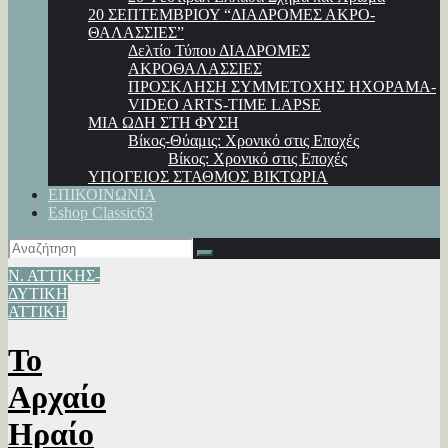
20 ΣΕΠΤΕΜΒΡΙΟΥ “ΔΙΑΔΡΟΜΕΣ ΑΚΡΟ-
ΘΑΛΑΣΣΙΕΣ”
Δελτίο Τύπου ΔΙΑΔΡΟΜΕΣ
ΑΚΡΟΘΑΛΑΣΣΙΕΣ
ΠΡΟΣΚΛΗΣΗ ΣΥΜΜΕΤΟΧΗΣ ΗΧΟΡΑΜΑ-
VIDEO ARTS-TIME LAPSE
ΜΙΑ ΩΔΗ ΣΤΗ ΦΥΣΗ
Βίκος-Θύαμις: Χρονικό στις Εποχές
Βίκος: Χρονικό στις Εποχές
ΥΠΟΓΕΙΟΣ ΣΤΑΘΜΟΣ ΒΙΚΤΩΡΙΑ
ΕΠΙΚΟΙΝΩΝΙΑ
Eshop Classic63
Ν. ΑΤΤΙΚΗΣ-
ΔΥΤΙΚΗ
ΑΤΤΙΚΗ
Το
Αρχαίο
Ηραίο