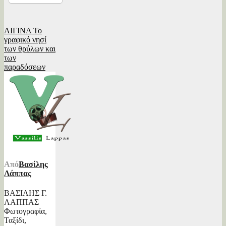
Πλοήγηση
ΑΙΓΙΝΑ Το
γραφικό νησί
άρθρων
των θρύλων και
των
παραδόσεων
Από
Βασίλης
Λάππας
ΒΑΣΙΛΗΣ Γ.
ΛΑΠΠΑΣ
Φωτογραφία,
Ταξίδι,