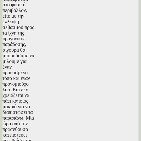
στο φυσικό
περιβάλλον,
είτε με την
έλλειψη
σεβασμού προς
τα ίχνη της
προγονικής
παράδοσης,
σίγουρα θα
μπορούσαμε να
μιλούμε για
έναν
προικισμένο
τόπο και έναν
προνομιούχο
λαό. Και δεν
χρειάζεται να
πάει κάποιος
μακριά για να
διαπιστώσει τα
παραπάνω. Μία
ώρα από την
πρωτεύουσα
και πιστεύει
πως βρίσκεται