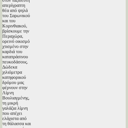
στον ταξιδευτή
απερίγραπτη
θέα από ψηλά
του Σαρωνικού
και του
Κορινθιακού,
βρίσκουμε την
Περαχώρα,
ορεινό οικισμό
χτισμένο στην
καρδιά του
καταπράσινου
πευκοδάσους.
Δώδεκα
χιλιόμετρα
κατηφορικού
δρόμου μας
φέρνουν στην
Λίμνη
Βουλιαγμένης,
τη μικρή
γαλάζια λίμνη
που απέχει
ελάχιστα από
τη θάλασσα και