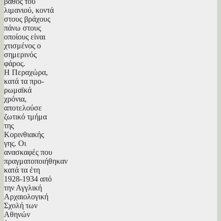
βάθος του
λιμανιού, κοντά
στους βράχους
πάνω στους
οποίους είναι
χτισμένος ο
σημερινός
φάρος.
Η Περαχώρα,
κατά τα προ-
ρωμαϊκά
χρόνια,
αποτελούσε
ζωτικό τμήμα
της
Κορινθιακής
γης. Οι
ανασκαφές που
πραγματοποιήθηκαν
κατά τα έτη
1928-1934 από
την Αγγλική
Αρχαιολογική
Σχολή των
Αθηνών