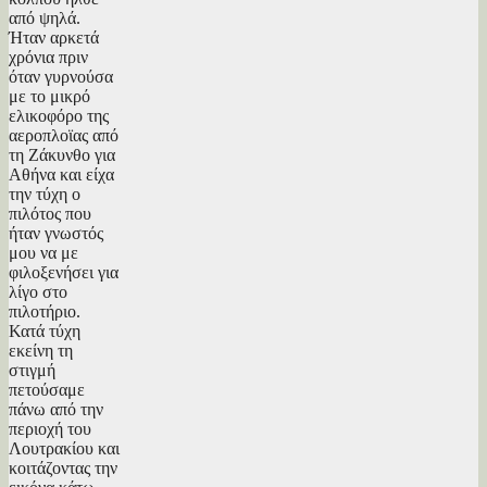
από ψηλά.
Ήταν αρκετά
χρόνια πριν
όταν γυρνούσα
με το μικρό
ελικοφόρο της
αεροπλοϊας από
τη Ζάκυνθο για
Αθήνα και είχα
την τύχη ο
πιλότος που
ήταν γνωστός
μου να με
φιλοξενήσει για
λίγο στο
πιλοτήριο.
Κατά τύχη
εκείνη τη
στιγμή
πετούσαμε
πάνω από την
περιοχή του
Λουτρακίου και
κοιτάζοντας την