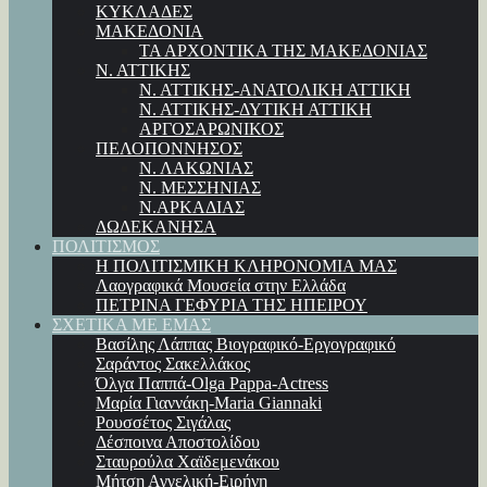
ΚΥΚΛΑΔΕΣ
ΜΑΚΕΔΟΝΙΑ
ΤΑ ΑΡΧΟΝΤΙΚΑ ΤΗΣ ΜΑΚΕΔΟΝΙΑΣ
Ν. ΑΤΤΙΚΗΣ
Ν. ΑΤΤΙΚΗΣ-ΑΝΑΤΟΛΙΚΗ ΑΤΤΙΚΗ
Ν. ΑΤΤΙΚΗΣ-ΔΥΤΙΚΗ ΑΤΤΙΚΗ
ΑΡΓΟΣΑΡΩΝΙΚΟΣ
ΠΕΛΟΠΟΝΝΗΣΟΣ
Ν. ΛΑΚΩΝΙΑΣ
Ν. ΜΕΣΣΗΝΙΑΣ
Ν.ΑΡΚΑΔΙΑΣ
ΔΩΔΕΚΑΝΗΣΑ
ΠΟΛΙΤΙΣΜΟΣ
Η ΠΟΛΙΤΙΣΜΙΚΗ ΚΛΗΡΟΝΟΜΙΑ ΜΑΣ
Λαογραφικά Μουσεία στην Ελλάδα
ΠΕΤΡΙΝΑ ΓΕΦΥΡΙΑ ΤΗΣ ΗΠΕΙΡΟΥ
ΣΧΕΤΙΚΑ ΜΕ ΕΜΑΣ
Βασίλης Λάππας Βιογραφικό-Εργογραφικό
Σαράντος Σακελλάκος
Όλγα Παππά-Olga Pappa-Αctress
Μαρία Γιαννάκη-Maria Giannaki
Ρουσσέτος Σιγάλας
Δέσποινα Αποστολίδου
Σταυρούλα Χαϊδεμενάκου
Μήτση Αγγελική-Ειρήνη