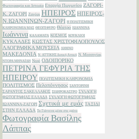
ΖΑΓΟΡΙ-
Επαρχία Πωγωνίου
Φωτογραφία και Ιστορία
ΗΠΕΙΡΟΣ
ΗΠΕΙΡΟΣ-
Κ. ΖΑΓΟΡΙ
Ζαγόρι
Ν.ΙΩΑΝΝΙΝΩΝ-ΖΑΓΟΡΙ
Η ΠΟΛΙΤΙΣΜΙΚΗ
Θέατρο
ΚΛΗΡΟΝΟΜΙΑ ΜΑΣ
ΘΕΟΓΕΦΥΡΟ
ΙΩΑΝΝΙΝΑ
Ιωάννινα
ΚΟΣΜΟΣ
ΚΑΛΑΜΑΤΑ
ΚΟΥΚΛΙΟΙ
ΚΥΚΛΑΔΕΣ
ΚΩΣΤΑΣ ΧΡΙΣΤΟΦΙΛΟΠΟΥΛΟΣ
ΛΑΟΓΡΑΦΙΚΑ ΜΟΥΣΕΙΑ
ΛΙΘΙΝΟ
ΜΑΚΕΔΟΝΙΑ
Ν. Μεσσηνίας
Ν. ΑΤΤΙΚΗΣ Δυτική Αττική
ΟΔΟΙΠΟΡΙΚΟ
Νερό
ΝΤΟΡΑ ΜΗΝΑΪΔΗ
ΠΕΤΡΙΝΑ ΓΕΦΥΡΙΑ ΤΗΣ
ΗΠΕΙΡΟΥ
ΠΟΛΙΤΙΣΜΙΚΗ ΚΛΗΡΟΝΟΜΙΑ
ΠΟΛΙΤΙΣΜΟΣ
Πελοπόννησος
ΣΑΝΤΟΡΙΝΗ
ΣΑΡΑΝΤΟΣ ΣΑΚΕΛΛΑΚΟΣ
ΣΥΛΛΟΓΗ
ΣΙΔΗΡΟΚΑΣΤΡΟ
ΦΩΤΟΓΡΑΦΙΑΣ ΕΛΛΑΔΑ
ΣΥΛΛΟΓΗ ΦΩΤΟΓΡΑΦΙΑΣ
Σχετικά με εμάς
ΤΑΞΙΔΙ
ΙΩΑΝΝΙΝΑ-ΖΑΓΟΡΙ
ΣΤΗΝ ΕΛΛΑΔΑ
Τα Γιάννενα μέσα στο χρόνο
Φωτογραφία Βασίλης
Λάππας