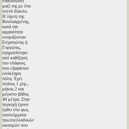
επικοινωνεί
μαζί της με ένα
στενό δίαυλο.
Η λίμνη της
Βουλιαγμένης,
κατά την
αρχαιότητα
ονομάζονταν
Εσχατιώτης ή
Γοργώπις,
σχηματίστηκε
από καθίζηση
του εδάφους
που εξαφάνισε
ολόκληρη
πόλη. Έχει
πλάτος 1 χλμ.,
μήκος 2 και
μέγιστο βάθος
40 μέτρα. Στην
περιοχή έχουν
έρθει στο φως
υπολείμματα
πρωτοελλαδικών
οικισμών που