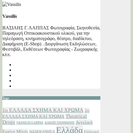
Vassilis
ΒΑΣΙΛΗΣ Γ. ΛΑΠΠΑΣ Φωτογραφία, Σκηνοθεσία,
Παραγωγή Οπτικοακουστικού υλικού, για την
τηλεόραση, κινηματογράφο, θέατρο, διαδίκτυο,
Διαφήμιση (E-Shop) . Διοργάνωση Εκδηλώσεων,
Φεστιβάλ, Εκθέσεων Φωτογραφίας - Ζωγραφικής
κλπ.
Tags
1ο ΕΛΛΑΔΑ ΣΧΗΜΑ ΚΑΙ ΧΡΩΜΑ
2ο
Theatrical
ΕΛΛΑΔΑ ΣΧΗΜΑ ΚΑΙ ΧΡΩΜΑ
Drops
Αγγελική
VASSILIS LAPPAS
ΑΛΚΗΣ ΞΑΝΘΑΚΗΣ
Ελλάδα
Ειρήνη Μίτση
ΔΩΔΕΚΑΝΗΣΑ
Ελληνική