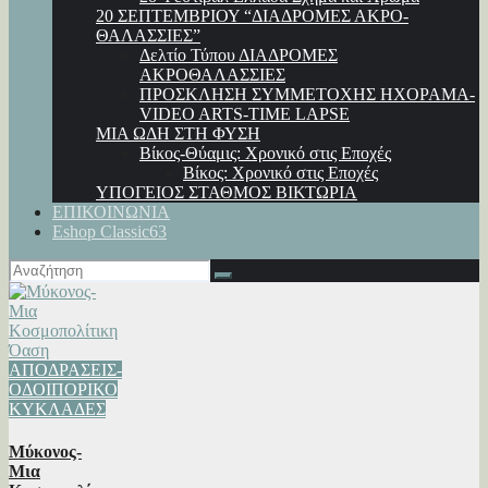
20 ΣΕΠΤΕΜΒΡΙΟΥ “ΔΙΑΔΡΟΜΕΣ ΑΚΡΟ-
ΘΑΛΑΣΣΙΕΣ”
Δελτίο Τύπου ΔΙΑΔΡΟΜΕΣ
ΑΚΡΟΘΑΛΑΣΣΙΕΣ
ΠΡΟΣΚΛΗΣΗ ΣΥΜΜΕΤΟΧΗΣ ΗΧΟΡΑΜΑ-
VIDEO ARTS-TIME LAPSE
ΜΙΑ ΩΔΗ ΣΤΗ ΦΥΣΗ
Βίκος-Θύαμις: Χρονικό στις Εποχές
Βίκος: Χρονικό στις Εποχές
ΥΠΟΓΕΙΟΣ ΣΤΑΘΜΟΣ ΒΙΚΤΩΡΙΑ
ΕΠΙΚΟΙΝΩΝΙΑ
Eshop Classic63
ΑΠΟΔΡΑΣΕΙΣ-
ΟΔΟΙΠΟΡΙΚΟ
ΚΥΚΛΑΔΕΣ
Μύκονος-
Μια