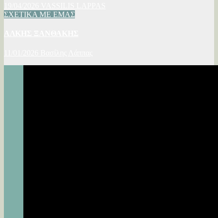
19/04/2026
VASSILIS LAPPAS
ΣΧΕΤΙΚΑ ΜΕ ΕΜΑΣ
ΑΛΚΗΣ ΞΑΝΘΑΚΗΣ
11/01/2026
Βασίλης Λάππας