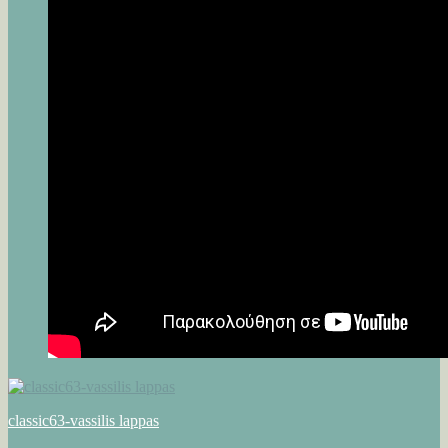
classic63-vassilis lappas