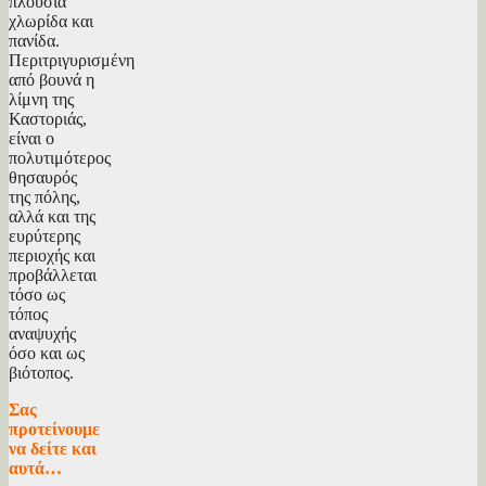
πλούσια
χλωρίδα και
πανίδα.
Περιτριγυρισμένη
από βουνά η
λίμνη της
Καστοριάς,
είναι ο
πολυτιμότερος
θησαυρός
της πόλης,
αλλά και της
ευρύτερης
περιοχής και
προβάλλεται
τόσο ως
τόπος
αναψυχής
όσο και ως
βιότοπος.
Σας
προτείνουμε
να δείτε και
αυτά…