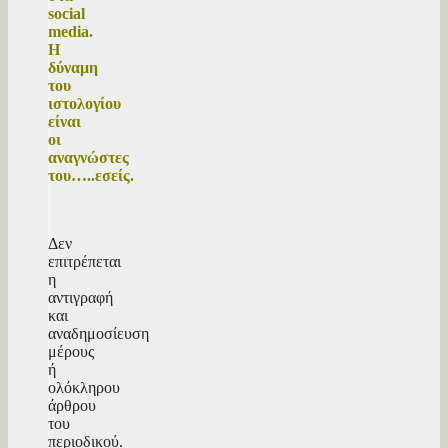
social
media.
Η
δύναμη
του
ιστολογίου
είναι
οι
αναγνώστες
του…..εσείς.
Δεν
επιτρέπεται
η
αντιγραφή
και
αναδημοσίευση
μέρους
ή
ολόκληρου
άρθρου
του
περιοδικού.