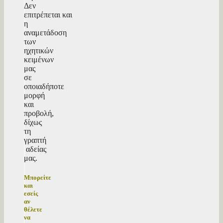
Δεν
επιτρέπεται και
η
αναμετάδοση
των
ηχητικών
κειμένων
μας
σε
οποιαδήποτε
μορφή
και
προβολή,
δίχως
τη
γραπτή
αδείας
μας.
Μπορείτε
και
εσείς
αν
θέλετε
να