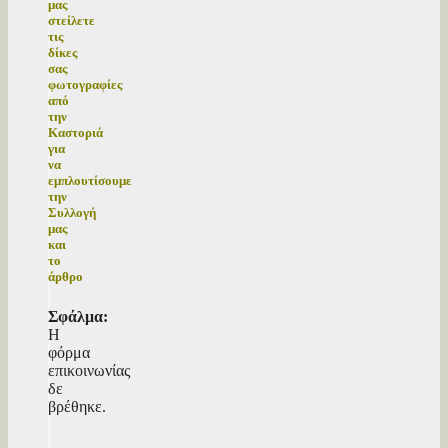
μας
στείλετε
τις
δίκες
σας
φωτογραφίες
από
την
Καστοριά
για
να
εμπλουτίσουμε
την
Συλλογή
μας
και
το
άρθρο
Σφάλμα:
Η
φόρμα
επικοινωνίας
δε
βρέθηκε.