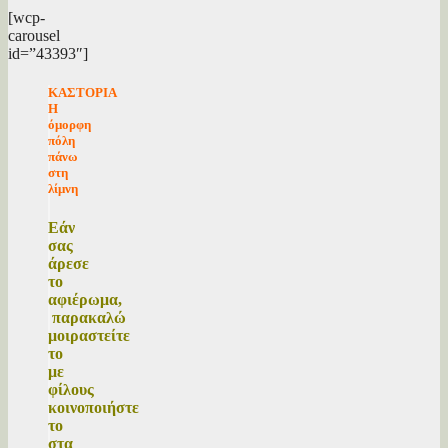
[wcp-
carousel
id=”43393″]
ΚΑΣΤΟΡΙΑ
Η
όμορφη
πόλη
πάνω
στη
λίμνη
Εάν
σας
άρεσε
το
αφιέρωμα,
παρακαλώ
μοιραστείτε
το
με
φίλους
κοινοποιήστε
το
στα