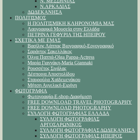
Ν. ΜΕΣΣΗΝΙΑΣ
Ν.ΑΡΚΑΔΙΑΣ
ΔΩΔΕΚΑΝΗΣΑ
ΠΟΛΙΤΙΣΜΟΣ
Η ΠΟΛΙΤΙΣΜΙΚΗ ΚΛΗΡΟΝΟΜΙΑ ΜΑΣ
Λαογραφικά Μουσεία στην Ελλάδα
ΠΕΤΡΙΝΑ ΓΕΦΥΡΙΑ ΤΗΣ ΗΠΕΙΡΟΥ
ΣΧΕΤΙΚΑ ΜΕ ΕΜΑΣ
Βασίλης Λάππας Βιογραφικό-Εργογραφικό
Σαράντος Σακελλάκος
Όλγα Παππά-Olga Pappa-Αctress
Μαρία Γιαννάκη-Maria Giannaki
Ρουσσέτος Σιγάλας
Δέσποινα Αποστολίδου
Σταυρούλα Χαϊδεμενάκου
Μήτση Αγγελική-Ειρήνη
ΦΩΤΟΓΡΑΦΙΑ
Φωτογραφία-E-shop-Διαφήμιση
FREE DOWNLOAD TRAVEL PHOTOGRAPHY
FREE DOWNLOAD PHOTOGRAPHY
ΣΥΛΛΟΓΗ ΦΩΤΟΓΡΑΦΙΑΣ ΕΛΛΑΔΑ
ΣΥΛΛΟΓΗ ΦΩΤΟΓΡΑΦΙΑΣ
ΑΡΓΟΣΑΡΩΝΙΚΟΣ
ΣΥΛΛΟΓΗ ΦΩΤΟΓΡΑΦΙΑΣ ΔΩΔΕΚΑΝΗΣΑ
ΣΥΛΛΟΓΗ ΦΩΤΟΓΡΑΦΙΑΣ ΗΠΕΙΡΟΣ