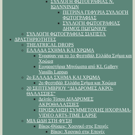
ΣΥΛΛΟΓΗ ΦΩΤΟΓΡΑΦΙΑΣ Ν.
ΙΩΑΝΝΙΝΩΝ
ΠΕΤΡΙΝΑ ΓΕΦΥΡΙΑ ΣΥΛΛΟΓΗ
ΦΩΤΟΓΡΑΦΙΑΣ
ΣΥΛΛΟΓΗ ΦΩΤΟΓΡΑΦΙΑΣ
ΔΗΜΟΣ ΠΩΓΩΝΙΟΥ
ΣΥΛΛΟΓΗ ΦΩΤΟΓΡΑΦΙΑΣ ΣΙΑΤΙΣΤΑ
ΔΡΑΣΤΗΡΙΟΤΗΤΕΣ
THEATRICAL DROPS
ΕΛΛΑΔΑ ΣΧΗΜΑ ΚΑΙ ΧΡΩΜΑ
Έγραψαν για το 1ο Φεστιβάλ Ελλάδα Σχήμα και
Χρώμα
Ευχαριστήρια Μηνύματα από KL Gallery
Vassilis Lappas
2ο ΕΛΛΑΔΑ ΣΧΗΜΑ ΚΑΙ ΧΡΩΜΑ
2ο Φεστιβάλ Ελλάδα Σχήμα και Χρώμα
20 ΣΕΠΤΕΜΒΡΙΟΥ “ΔΙΑΔΡΟΜΕΣ ΑΚΡΟ-
ΘΑΛΑΣΣΙΕΣ”
Δελτίο Τύπου ΔΙΑΔΡΟΜΕΣ
ΑΚΡΟΘΑΛΑΣΣΙΕΣ
ΠΡΟΣΚΛΗΣΗ ΣΥΜΜΕΤΟΧΗΣ ΗΧΟΡΑΜΑ-
VIDEO ARTS-TIME LAPSE
ΜΙΑ ΩΔΗ ΣΤΗ ΦΥΣΗ
Βίκος-Θύαμις: Χρονικό στις Εποχές
Βίκος: Χρονικό στις Εποχές