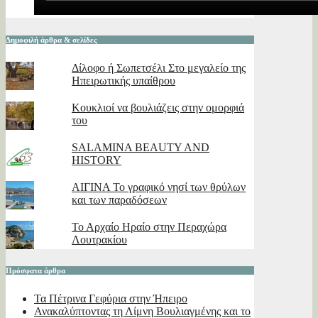
Δημοφιλή άρθρα & σελίδες
Δίλοφο ή Σωπετσέλι Στο μεγαλείο της
Ηπειρωτικής υπαίθρου
Κουκλιοί να βουλιάζεις στην ομορφιά
του
SALAMINA BEAUTY AND
HISTORY
ΑΙΓΙΝΑ Το γραφικό νησί των θρύλων
και των παραδόσεων
Το Αρχαίο Ηραίο στην Περαχώρα
Λουτρακίου
Πρόσφατα άρθρα
Τα Πέτρινα Γεφύρια στην Ήπειρο
Ανακαλύπτοντας τη Λίμνη Βουλιαγμένης και το