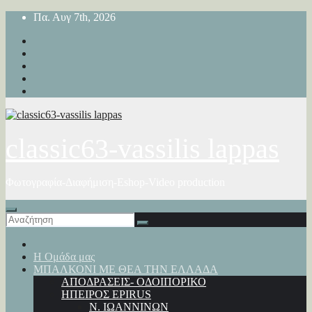
Μετάβαση
Πα. Αυγ 7th, 2026
στο
περιεχόμενο
classic63-vassilis lappas
Φωτογραφία-Διαφήμιση-Eshop-Video production
Η Ομάδα μας
ΜΠΑΛΚΟΝΙ ΜΕ ΘΕΑ ΤΗΝ ΕΛΛΑΔΑ
ΑΠΟΔΡΑΣΕΙΣ- ΟΔΟΙΠΟΡΙΚΟ
ΗΠΕΙΡΟΣ EPIRUS
Ν. ΙΩΑΝΝΙΝΩΝ