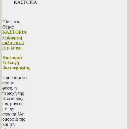
ΚΑΣΤΟΡΙΑ
Πίσω στο
Θέμα:
ΚΑΣΤΟΡΙΑ
Η όμορφη
πόλη πάνω
στη λίμνη
Καστοριά
Συλλογή
Φωτογραφίας
Προικισμένη
από τη
φύση, η
περιοχή της
Καστοριάς,
μας μαγεύει
με την
απαράμιλλη
ομορφιά της
και την