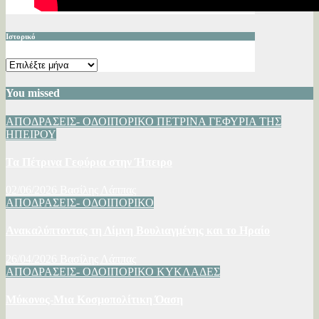
Ιστορικό
Ιστορικό
You missed
ΑΠΟΔΡΑΣΕΙΣ- ΟΔΟΙΠΟΡΙΚΟ
ΠΕΤΡΙΝΑ ΓΕΦΥΡΙΑ ΤΗΣ
ΗΠΕΙΡΟΥ
Τα Πέτρινα Γεφύρια στην Ήπειρο
02/06/2026
Βασίλης Λάππας
ΑΠΟΔΡΑΣΕΙΣ- ΟΔΟΙΠΟΡΙΚΟ
Ανακαλύπτοντας τη Λίμνη Βουλιαγμένης και το Ηραίο
26/04/2026
Βασίλης Λάππας
ΑΠΟΔΡΑΣΕΙΣ- ΟΔΟΙΠΟΡΙΚΟ
ΚΥΚΛΑΔΕΣ
Μύκονος-Μια Κοσμοπολίτικη Όαση