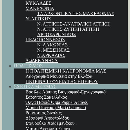
ΚΥΚΛΑΔΕΣ
ΜΑΚΕΔΟΝΙΑ
ΤΑ ΑΡΧΟΝΤΙΚΑ ΤΗΣ ΜΑΚΕΔΟΝΙΑΣ
Ν. ΑΤΤΙΚΗΣ
Ν. ΑΤΤΙΚΗΣ-ΑΝΑΤΟΛΙΚΗ ΑΤΤΙΚΗ
Ν. ΑΤΤΙΚΗΣ-ΔΥΤΙΚΗ ΑΤΤΙΚΗ
ΑΡΓΟΣΑΡΩΝΙΚΟΣ
ΠΕΛΟΠΟΝΝΗΣΟΣ
Ν. ΛΑΚΩΝΙΑΣ
Ν. ΜΕΣΣΗΝΙΑΣ
Ν.ΑΡΚΑΔΙΑΣ
ΔΩΔΕΚΑΝΗΣΑ
ΠΟΛΙΤΙΣΜΟΣ
Η ΠΟΛΙΤΙΣΜΙΚΗ ΚΛΗΡΟΝΟΜΙΑ ΜΑΣ
Λαογραφικά Μουσεία στην Ελλάδα
ΠΕΤΡΙΝΑ ΓΕΦΥΡΙΑ ΤΗΣ ΗΠΕΙΡΟΥ
ΣΧΕΤΙΚΑ ΜΕ ΕΜΑΣ
Βασίλης Λάππας Βιογραφικό-Εργογραφικό
Σαράντος Σακελλάκος
Όλγα Παππά-Olga Pappa-Αctress
Μαρία Γιαννάκη-Maria Giannaki
Ρουσσέτος Σιγάλας
Δέσποινα Αποστολίδου
Σταυρούλα Χαϊδεμενάκου
Μήτση Αγγελική-Ειρήνη