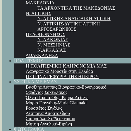
ΜΑΚΕΔΟΝΙΑ
ΤΑ ΑΡΧΟΝΤΙΚΑ ΤΗΣ ΜΑΚΕΔΟΝΙΑΣ
Ν. ΑΤΤΙΚΗΣ
Ν. ΑΤΤΙΚΗΣ-ΑΝΑΤΟΛΙΚΗ ΑΤΤΙΚΗ
Ν. ΑΤΤΙΚΗΣ-ΔΥΤΙΚΗ ΑΤΤΙΚΗ
ΑΡΓΟΣΑΡΩΝΙΚΟΣ
ΠΕΛΟΠΟΝΝΗΣΟΣ
Ν. ΛΑΚΩΝΙΑΣ
Ν. ΜΕΣΣΗΝΙΑΣ
Ν.ΑΡΚΑΔΙΑΣ
ΔΩΔΕΚΑΝΗΣΑ
ΠΟΛΙΤΙΣΜΟΣ
Η ΠΟΛΙΤΙΣΜΙΚΗ ΚΛΗΡΟΝΟΜΙΑ ΜΑΣ
Λαογραφικά Μουσεία στην Ελλάδα
ΠΕΤΡΙΝΑ ΓΕΦΥΡΙΑ ΤΗΣ ΗΠΕΙΡΟΥ
ΣΧΕΤΙΚΑ ΜΕ ΕΜΑΣ
Βασίλης Λάππας Βιογραφικό-Εργογραφικό
Σαράντος Σακελλάκος
Όλγα Παππά-Olga Pappa-Αctress
Μαρία Γιαννάκη-Maria Giannaki
Ρουσσέτος Σιγάλας
Δέσποινα Αποστολίδου
Σταυρούλα Χαϊδεμενάκου
Μήτση Αγγελική-Ειρήνη
ΦΩΤΟΓΡΑΦΙΑ