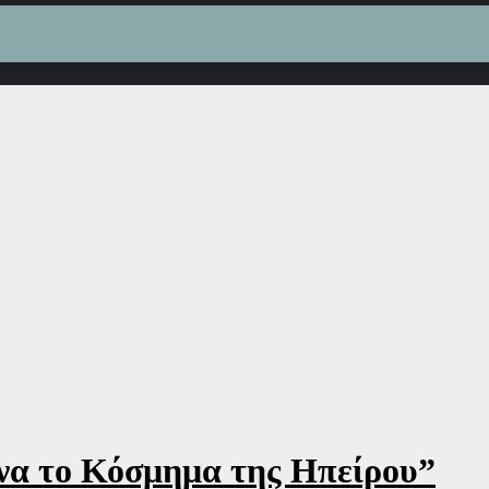
να το Κόσμημα της Ηπείρου”