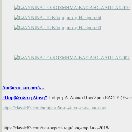
Διαβάστε και αυτό…
“Παμβώτιδα η Λίμνη”
Ποίηση Δ. Λούκα Προέδρου ΕΔΣΤΕ (Ένωση
https://classic63.com/παμβώτιδα-η-λίμνη-των-εραστών/
https://classic63.com/φωτογραφία-ημέρας-απρίλιος-2018/