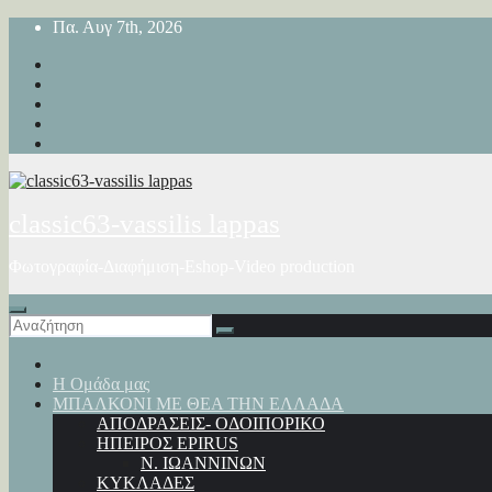
Μετάβαση
Πα. Αυγ 7th, 2026
στο
περιεχόμενο
classic63-vassilis lappas
Φωτογραφία-Διαφήμιση-Eshop-Video production
Η Ομάδα μας
ΜΠΑΛΚΟΝΙ ΜΕ ΘΕΑ ΤΗΝ ΕΛΛΑΔΑ
ΑΠΟΔΡΑΣΕΙΣ- ΟΔΟΙΠΟΡΙΚΟ
ΗΠΕΙΡΟΣ EPIRUS
Ν. ΙΩΑΝΝΙΝΩΝ
ΚΥΚΛΑΔΕΣ