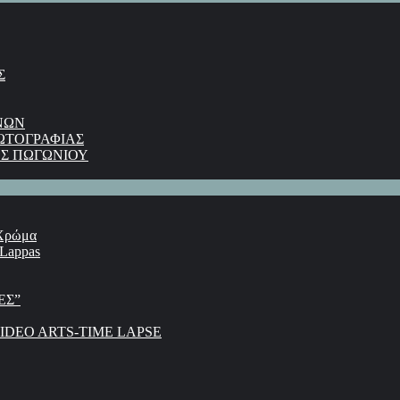
Σ
ΝΩΝ
ΩΤΟΓΡΑΦΙΑΣ
Σ ΠΩΓΩΝΙΟΥ
 Χρώμα
 Lappas
ΕΣ”
DEO ARTS-TIME LAPSE