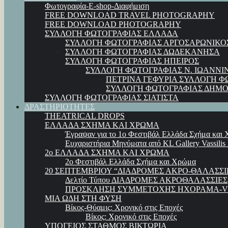
Φωτογραφία-E-shop-Διαφήμιση
FREE DOWNLOAD TRAVEL PHOTOGRAPHY
FREE DOWNLOAD PHOTOGRAPHY
ΣΥΛΛΟΓΗ ΦΩΤΟΓΡΑΦΙΑΣ ΕΛΛΑΔΑ
ΣΥΛΛΟΓΗ ΦΩΤΟΓΡΑΦΙΑΣ ΑΡΓΟΣΑΡΩΝΙΚΟ
ΣΥΛΛΟΓΗ ΦΩΤΟΓΡΑΦΙΑΣ ΔΩΔΕΚΑΝΗΣΑ
ΣΥΛΛΟΓΗ ΦΩΤΟΓΡΑΦΙΑΣ ΗΠΕΙΡΟΣ
ΣΥΛΛΟΓΗ ΦΩΤΟΓΡΑΦΙΑΣ Ν. ΙΩΑΝΝΙ
ΠΕΤΡΙΝΑ ΓΕΦΥΡΙΑ ΣΥΛΛΟΓΗ Φ
ΣΥΛΛΟΓΗ ΦΩΤΟΓΡΑΦΙΑΣ ΔΗΜΟ
ΣΥΛΛΟΓΗ ΦΩΤΟΓΡΑΦΙΑΣ ΣΙΑΤΙΣΤΑ
ΔΡΑΣΤΗΡΙΟΤΗΤΕΣ
THEATRICAL DROPS
ΕΛΛΑΔΑ ΣΧΗΜΑ ΚΑΙ ΧΡΩΜΑ
Έγραψαν για το 1ο Φεστιβάλ Ελλάδα Σχήμα και
Ευχαριστήρια Μηνύματα από KL Gallery Vassilis
2ο ΕΛΛΑΔΑ ΣΧΗΜΑ ΚΑΙ ΧΡΩΜΑ
2ο Φεστιβάλ Ελλάδα Σχήμα και Χρώμα
20 ΣΕΠΤΕΜΒΡΙΟΥ “ΔΙΑΔΡΟΜΕΣ ΑΚΡΟ-ΘΑΛΑΣΣΙ
Δελτίο Τύπου ΔΙΑΔΡΟΜΕΣ ΑΚΡΟΘΑΛΑΣΣΙΕΣ
ΠΡΟΣΚΛΗΣΗ ΣΥΜΜΕΤΟΧΗΣ ΗΧΟΡΑΜΑ-VI
ΜΙΑ ΩΔΗ ΣΤΗ ΦΥΣΗ
Βίκος-Θύαμις: Χρονικό στις Εποχές
Βίκος: Χρονικό στις Εποχές
ΥΠΟΓΕΙΟΣ ΣΤΑΘΜΟΣ ΒΙΚΤΩΡΙΑ