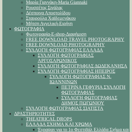
Μαρία Γιαννάκη-Maria Giannaki
Ρουσσέτος Σιγάλας
Δέσποινα Αποστολίδου
Σταυρούλα Χαϊδεμενάκου
Μήτση Αγγελική-Ειρήνη
ΦΩΤΟΓΡΑΦΙΑ
Φωτογραφία-E-shop-Διαφήμιση
FREE DOWNLOAD TRAVEL PHOTOGRAPHY
FREE DOWNLOAD PHOTOGRAPHY
ΣΥΛΛΟΓΗ ΦΩΤΟΓΡΑΦΙΑΣ ΕΛΛΑΔΑ
ΣΥΛΛΟΓΗ ΦΩΤΟΓΡΑΦΙΑΣ
ΑΡΓΟΣΑΡΩΝΙΚΟΣ
ΣΥΛΛΟΓΗ ΦΩΤΟΓΡΑΦΙΑΣ ΔΩΔΕΚΑΝΗΣΑ
ΣΥΛΛΟΓΗ ΦΩΤΟΓΡΑΦΙΑΣ ΗΠΕΙΡΟΣ
ΣΥΛΛΟΓΗ ΦΩΤΟΓΡΑΦΙΑΣ Ν.
ΙΩΑΝΝΙΝΩΝ
ΠΕΤΡΙΝΑ ΓΕΦΥΡΙΑ ΣΥΛΛΟΓΗ
ΦΩΤΟΓΡΑΦΙΑΣ
ΣΥΛΛΟΓΗ ΦΩΤΟΓΡΑΦΙΑΣ
ΔΗΜΟΣ ΠΩΓΩΝΙΟΥ
ΣΥΛΛΟΓΗ ΦΩΤΟΓΡΑΦΙΑΣ ΣΙΑΤΙΣΤΑ
ΔΡΑΣΤΗΡΙΟΤΗΤΕΣ
THEATRICAL DROPS
ΕΛΛΑΔΑ ΣΧΗΜΑ ΚΑΙ ΧΡΩΜΑ
Έγραψαν για το 1ο Φεστιβάλ Ελλάδα Σχήμα και