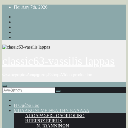
Μετάβαση
Πα. Αυγ 7th, 2026
στο
περιεχόμενο
classic63-vassilis lappas
Φωτογραφία-Διαφήμιση-Eshop-Video production
Η Ομάδα μας
ΜΠΑΛΚΟΝΙ ΜΕ ΘΕΑ ΤΗΝ ΕΛΛΑΔΑ
ΑΠΟΔΡΑΣΕΙΣ- ΟΔΟΙΠΟΡΙΚΟ
ΗΠΕΙΡΟΣ EPIRUS
Ν. ΙΩΑΝΝΙΝΩΝ