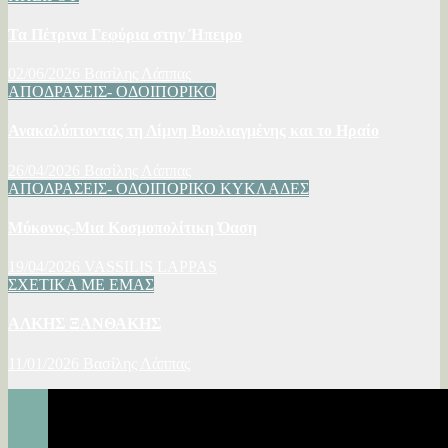
Τα Πέτρινα Γεφύρια στην Ήπειρο
02/06/2026
Βασίλης Λάππας
ΑΠΟΔΡΑΣΕΙΣ- ΟΔΟΙΠΟΡΙΚΟ
Ανακαλύπτοντας τη Λίμνη Βουλιαγμένης και το Ηραίο
26/04/2026
Βασίλης Λάππας
ΑΠΟΔΡΑΣΕΙΣ- ΟΔΟΙΠΟΡΙΚΟ
ΚΥΚΛΑΔΕΣ
Μύκονος-Μια Κοσμοπολίτικη Όαση
19/04/2026
VASSILIS LAPPAS
ΣΧΕΤΙΚΑ ΜΕ ΕΜΑΣ
ΑΛΚΗΣ ΞΑΝΘΑΚΗΣ
11/01/2026
Βασίλης Λάππας