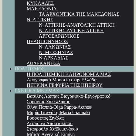
ΚΥΚΛΑΔΕΣ
ΜΑΚΕΔΟΝΙΑ
ΤΑ ΑΡΧΟΝΤΙΚΑ ΤΗΣ ΜΑΚΕΔΟΝΙΑΣ
Ν. ΑΤΤΙΚΗΣ
Ν. ΑΤΤΙΚΗΣ-ΑΝΑΤΟΛΙΚΗ ΑΤΤΙΚΗ
Ν. ΑΤΤΙΚΗΣ-ΔΥΤΙΚΗ ΑΤΤΙΚΗ
ΑΡΓΟΣΑΡΩΝΙΚΟΣ
ΠΕΛΟΠΟΝΝΗΣΟΣ
Ν. ΛΑΚΩΝΙΑΣ
Ν. ΜΕΣΣΗΝΙΑΣ
Ν.ΑΡΚΑΔΙΑΣ
ΔΩΔΕΚΑΝΗΣΑ
ΠΟΛΙΤΙΣΜΟΣ
Η ΠΟΛΙΤΙΣΜΙΚΗ ΚΛΗΡΟΝΟΜΙΑ ΜΑΣ
Λαογραφικά Μουσεία στην Ελλάδα
ΠΕΤΡΙΝΑ ΓΕΦΥΡΙΑ ΤΗΣ ΗΠΕΙΡΟΥ
ΣΧΕΤΙΚΑ ΜΕ ΕΜΑΣ
Βασίλης Λάππας Βιογραφικό-Εργογραφικό
Σαράντος Σακελλάκος
Όλγα Παππά-Olga Pappa-Αctress
Μαρία Γιαννάκη-Maria Giannaki
Ρουσσέτος Σιγάλας
Δέσποινα Αποστολίδου
Σταυρούλα Χαϊδεμενάκου
Μήτση Αγγελική-Ειρήνη