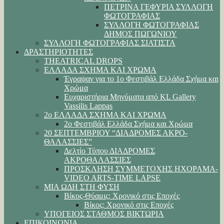
ΠΕΤΡΙΝΑ ΓΕΦΥΡΙΑ ΣΥΛΛΟΓΗ
ΦΩΤΟΓΡΑΦΙΑΣ
ΣΥΛΛΟΓΗ ΦΩΤΟΓΡΑΦΙΑΣ
ΔΗΜΟΣ ΠΩΓΩΝΙΟΥ
ΣΥΛΛΟΓΗ ΦΩΤΟΓΡΑΦΙΑΣ ΣΙΑΤΙΣΤΑ
ΔΡΑΣΤΗΡΙΟΤΗΤΕΣ
THEATRICAL DROPS
ΕΛΛΑΔΑ ΣΧΗΜΑ ΚΑΙ ΧΡΩΜΑ
Έγραψαν για το 1ο Φεστιβάλ Ελλάδα Σχήμα και
Χρώμα
Ευχαριστήρια Μηνύματα από KL Gallery
Vassilis Lappas
2ο ΕΛΛΑΔΑ ΣΧΗΜΑ ΚΑΙ ΧΡΩΜΑ
2ο Φεστιβάλ Ελλάδα Σχήμα και Χρώμα
20 ΣΕΠΤΕΜΒΡΙΟΥ “ΔΙΑΔΡΟΜΕΣ ΑΚΡΟ-
ΘΑΛΑΣΣΙΕΣ”
Δελτίο Τύπου ΔΙΑΔΡΟΜΕΣ
ΑΚΡΟΘΑΛΑΣΣΙΕΣ
ΠΡΟΣΚΛΗΣΗ ΣΥΜΜΕΤΟΧΗΣ ΗΧΟΡΑΜΑ-
VIDEO ARTS-TIME LAPSE
ΜΙΑ ΩΔΗ ΣΤΗ ΦΥΣΗ
Βίκος-Θύαμις: Χρονικό στις Εποχές
Βίκος: Χρονικό στις Εποχές
ΥΠΟΓΕΙΟΣ ΣΤΑΘΜΟΣ ΒΙΚΤΩΡΙΑ
ΕΠΙΚΟΙΝΩΝΙΑ