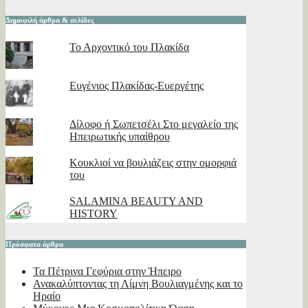
Δημοφιλή άρθρα & σελίδες
Το Αρχοντικό του Πλακίδα
Ευγένιος Πλακίδας-Ευεργέτης
Δίλοφο ή Σωπετσέλι Στο μεγαλείο της
Ηπειρωτικής υπαίθρου
Κουκλιοί να βουλιάζεις στην ομορφιά
του
SALAMINA BEAUTY AND
HISTORY
Πρόσφατα άρθρα
Τα Πέτρινα Γεφύρια στην Ήπειρο
Ανακαλύπτοντας τη Λίμνη Βουλιαγμένης και το
Ηραίο