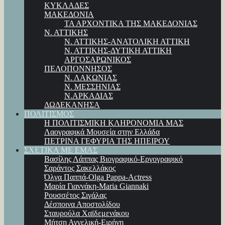
ΚΥΚΛΑΔΕΣ
ΜΑΚΕΔΟΝΙΑ
ΤΑ ΑΡΧΟΝΤΙΚΑ ΤΗΣ ΜΑΚΕΔΟΝΙΑΣ
Ν. ΑΤΤΙΚΗΣ
Ν. ΑΤΤΙΚΗΣ-ΑΝΑΤΟΛΙΚΗ ΑΤΤΙΚΗ
Ν. ΑΤΤΙΚΗΣ-ΔΥΤΙΚΗ ΑΤΤΙΚΗ
ΑΡΓΟΣΑΡΩΝΙΚΟΣ
ΠΕΛΟΠΟΝΝΗΣΟΣ
Ν. ΛΑΚΩΝΙΑΣ
Ν. ΜΕΣΣΗΝΙΑΣ
Ν.ΑΡΚΑΔΙΑΣ
ΔΩΔΕΚΑΝΗΣΑ
ΠΟΛΙΤΙΣΜΟΣ
Η ΠΟΛΙΤΙΣΜΙΚΗ ΚΛΗΡΟΝΟΜΙΑ ΜΑΣ
Λαογραφικά Μουσεία στην Ελλάδα
ΠΕΤΡΙΝΑ ΓΕΦΥΡΙΑ ΤΗΣ ΗΠΕΙΡΟΥ
ΣΧΕΤΙΚΑ ΜΕ ΕΜΑΣ
Βασίλης Λάππας Βιογραφικό-Εργογραφικό
Σαράντος Σακελλάκος
Όλγα Παππά-Olga Pappa-Αctress
Μαρία Γιαννάκη-Maria Giannaki
Ρουσσέτος Σιγάλας
Δέσποινα Αποστολίδου
Σταυρούλα Χαϊδεμενάκου
Μήτση Αγγελική-Ειρήνη