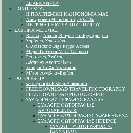
ΔΩΔΕΚΑΝΗΣΑ
ΠΟΛΙΤΙΣΜΟΣ
Η ΠΟΛΙΤΙΣΜΙΚΗ ΚΛΗΡΟΝΟΜΙΑ ΜΑΣ
Λαογραφικά Μουσεία στην Ελλάδα
ΠΕΤΡΙΝΑ ΓΕΦΥΡΙΑ ΤΗΣ ΗΠΕΙΡΟΥ
ΣΧΕΤΙΚΑ ΜΕ ΕΜΑΣ
Βασίλης Λάππας Βιογραφικό-Εργογραφικό
Σαράντος Σακελλάκος
Όλγα Παππά-Olga Pappa-Αctress
Μαρία Γιαννάκη-Maria Giannaki
Ρουσσέτος Σιγάλας
Δέσποινα Αποστολίδου
Σταυρούλα Χαϊδεμενάκου
Μήτση Αγγελική-Ειρήνη
ΦΩΤΟΓΡΑΦΙΑ
Φωτογραφία-E-shop-Διαφήμιση
FREE DOWNLOAD TRAVEL PHOTOGRAPHY
FREE DOWNLOAD PHOTOGRAPHY
ΣΥΛΛΟΓΗ ΦΩΤΟΓΡΑΦΙΑΣ ΕΛΛΑΔΑ
ΣΥΛΛΟΓΗ ΦΩΤΟΓΡΑΦΙΑΣ
ΑΡΓΟΣΑΡΩΝΙΚΟΣ
ΣΥΛΛΟΓΗ ΦΩΤΟΓΡΑΦΙΑΣ ΔΩΔΕΚΑΝΗΣΑ
ΣΥΛΛΟΓΗ ΦΩΤΟΓΡΑΦΙΑΣ ΗΠΕΙΡΟΣ
ΣΥΛΛΟΓΗ ΦΩΤΟΓΡΑΦΙΑΣ Ν.
ΙΩΑΝΝΙΝΩΝ