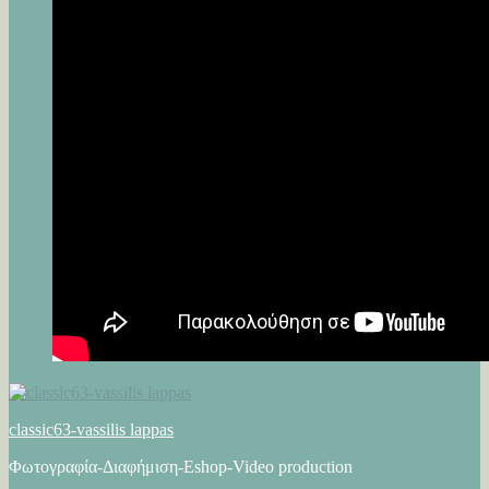
classic63-vassilis lappas
Φωτογραφία-Διαφήμιση-Eshop-Video production