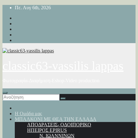
Μετάβαση
Πε. Αυγ 6th, 2026
στο
περιεχόμενο
classic63-vassilis lappas
Φωτογραφία-Διαφήμιση-Eshop-Video production
Η Ομάδα μας
ΜΠΑΛΚΟΝΙ ΜΕ ΘΕΑ ΤΗΝ ΕΛΛΑΔΑ
ΑΠΟΔΡΑΣΕΙΣ- ΟΔΟΙΠΟΡΙΚΟ
ΗΠΕΙΡΟΣ EPIRUS
Ν. ΙΩΑΝΝΙΝΩΝ