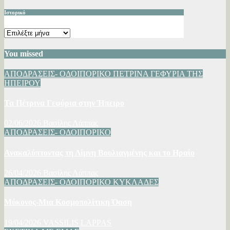
Ιστορικό
Ιστορικό
You missed
ΑΠΟΔΡΑΣΕΙΣ- ΟΔΟΙΠΟΡΙΚΟ
ΠΕΤΡΙΝΑ ΓΕΦΥΡΙΑ ΤΗΣ
ΗΠΕΙΡΟΥ
Τα Πέτρινα Γεφύρια στην Ήπειρο
02/06/2026
Βασίλης Λάππας
ΑΠΟΔΡΑΣΕΙΣ- ΟΔΟΙΠΟΡΙΚΟ
Ανακαλύπτοντας τη Λίμνη Βουλιαγμένης και το Ηραίο
26/04/2026
Βασίλης Λάππας
ΑΠΟΔΡΑΣΕΙΣ- ΟΔΟΙΠΟΡΙΚΟ
ΚΥΚΛΑΔΕΣ
Μύκονος-Μια Κοσμοπολίτικη Όαση
19/04/2026
VASSILIS LAPPAS