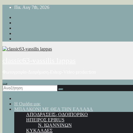
Μετάβαση
Πα. Αυγ 7th, 2026
στο
περιεχόμενο
classic63-vassilis lappas
Φωτογραφία-Διαφήμιση-Eshop-Video production
Η Ομάδα μας
ΜΠΑΛΚΟΝΙ ΜΕ ΘΕΑ ΤΗΝ ΕΛΛΑΔΑ
ΑΠΟΔΡΑΣΕΙΣ- ΟΔΟΙΠΟΡΙΚΟ
ΗΠΕΙΡΟΣ EPIRUS
Ν. ΙΩΑΝΝΙΝΩΝ
ΚΥΚΛΑΔΕΣ