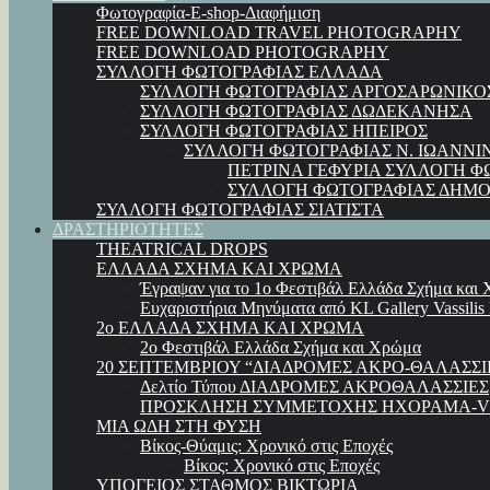
Φωτογραφία-E-shop-Διαφήμιση
FREE DOWNLOAD TRAVEL PHOTOGRAPHY
FREE DOWNLOAD PHOTOGRAPHY
ΣΥΛΛΟΓΗ ΦΩΤΟΓΡΑΦΙΑΣ ΕΛΛΑΔΑ
ΣΥΛΛΟΓΗ ΦΩΤΟΓΡΑΦΙΑΣ ΑΡΓΟΣΑΡΩΝΙΚΟ
ΣΥΛΛΟΓΗ ΦΩΤΟΓΡΑΦΙΑΣ ΔΩΔΕΚΑΝΗΣΑ
ΣΥΛΛΟΓΗ ΦΩΤΟΓΡΑΦΙΑΣ ΗΠΕΙΡΟΣ
ΣΥΛΛΟΓΗ ΦΩΤΟΓΡΑΦΙΑΣ Ν. ΙΩΑΝΝΙ
ΠΕΤΡΙΝΑ ΓΕΦΥΡΙΑ ΣΥΛΛΟΓΗ Φ
ΣΥΛΛΟΓΗ ΦΩΤΟΓΡΑΦΙΑΣ ΔΗΜΟ
ΣΥΛΛΟΓΗ ΦΩΤΟΓΡΑΦΙΑΣ ΣΙΑΤΙΣΤΑ
ΔΡΑΣΤΗΡΙΟΤΗΤΕΣ
THEATRICAL DROPS
ΕΛΛΑΔΑ ΣΧΗΜΑ ΚΑΙ ΧΡΩΜΑ
Έγραψαν για το 1ο Φεστιβάλ Ελλάδα Σχήμα και
Ευχαριστήρια Μηνύματα από KL Gallery Vassilis
2ο ΕΛΛΑΔΑ ΣΧΗΜΑ ΚΑΙ ΧΡΩΜΑ
2ο Φεστιβάλ Ελλάδα Σχήμα και Χρώμα
20 ΣΕΠΤΕΜΒΡΙΟΥ “ΔΙΑΔΡΟΜΕΣ ΑΚΡΟ-ΘΑΛΑΣΣΙ
Δελτίο Τύπου ΔΙΑΔΡΟΜΕΣ ΑΚΡΟΘΑΛΑΣΣΙΕΣ
ΠΡΟΣΚΛΗΣΗ ΣΥΜΜΕΤΟΧΗΣ ΗΧΟΡΑΜΑ-VI
ΜΙΑ ΩΔΗ ΣΤΗ ΦΥΣΗ
Βίκος-Θύαμις: Χρονικό στις Εποχές
Βίκος: Χρονικό στις Εποχές
ΥΠΟΓΕΙΟΣ ΣΤΑΘΜΟΣ ΒΙΚΤΩΡΙΑ