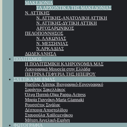
ΜΑΚΕΔΟΝΙΑ
ΤΑ ΑΡΧΟΝΤΙΚΑ ΤΗΣ ΜΑΚΕΔΟΝΙΑΣ
Ν. ΑΤΤΙΚΗΣ
Ν. ΑΤΤΙΚΗΣ-ΑΝΑΤΟΛΙΚΗ ΑΤΤΙΚΗ
Ν. ΑΤΤΙΚΗΣ-ΔΥΤΙΚΗ ΑΤΤΙΚΗ
ΑΡΓΟΣΑΡΩΝΙΚΟΣ
ΠΕΛΟΠΟΝΝΗΣΟΣ
Ν. ΛΑΚΩΝΙΑΣ
Ν. ΜΕΣΣΗΝΙΑΣ
Ν.ΑΡΚΑΔΙΑΣ
ΔΩΔΕΚΑΝΗΣΑ
ΠΟΛΙΤΙΣΜΟΣ
Η ΠΟΛΙΤΙΣΜΙΚΗ ΚΛΗΡΟΝΟΜΙΑ ΜΑΣ
Λαογραφικά Μουσεία στην Ελλάδα
ΠΕΤΡΙΝΑ ΓΕΦΥΡΙΑ ΤΗΣ ΗΠΕΙΡΟΥ
ΣΧΕΤΙΚΑ ΜΕ ΕΜΑΣ
Βασίλης Λάππας Βιογραφικό-Εργογραφικό
Σαράντος Σακελλάκος
Όλγα Παππά-Olga Pappa-Αctress
Μαρία Γιαννάκη-Maria Giannaki
Ρουσσέτος Σιγάλας
Δέσποινα Αποστολίδου
Σταυρούλα Χαϊδεμενάκου
Μήτση Αγγελική-Ειρήνη
ΦΩΤΟΓΡΑΦΙΑ