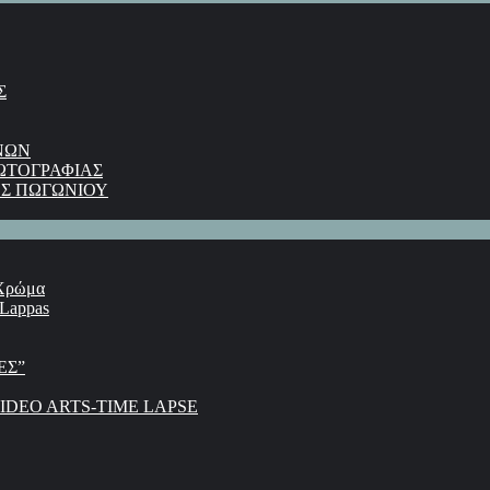
Σ
ΝΩΝ
ΩΤΟΓΡΑΦΙΑΣ
Σ ΠΩΓΩΝΙΟΥ
 Χρώμα
 Lappas
ΕΣ”
DEO ARTS-TIME LAPSE