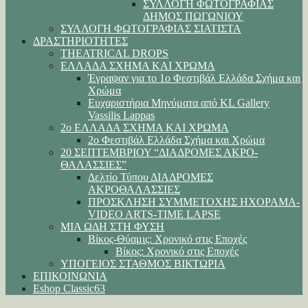
ΣΥΛΛΟΓΗ ΦΩΤΟΓΡΑΦΙΑΣ
ΔΗΜΟΣ ΠΩΓΩΝΙΟΥ
ΣΥΛΛΟΓΗ ΦΩΤΟΓΡΑΦΙΑΣ ΣΙΑΤΙΣΤΑ
ΔΡΑΣΤΗΡΙΟΤΗΤΕΣ
THEATRICAL DROPS
ΕΛΛΑΔΑ ΣΧΗΜΑ ΚΑΙ ΧΡΩΜΑ
Έγραψαν για το 1ο Φεστιβάλ Ελλάδα Σχήμα και
Χρώμα
Ευχαριστήρια Μηνύματα από KL Gallery
Vassilis Lappas
2ο ΕΛΛΑΔΑ ΣΧΗΜΑ ΚΑΙ ΧΡΩΜΑ
2ο Φεστιβάλ Ελλάδα Σχήμα και Χρώμα
20 ΣΕΠΤΕΜΒΡΙΟΥ “ΔΙΑΔΡΟΜΕΣ ΑΚΡΟ-
ΘΑΛΑΣΣΙΕΣ”
Δελτίο Τύπου ΔΙΑΔΡΟΜΕΣ
ΑΚΡΟΘΑΛΑΣΣΙΕΣ
ΠΡΟΣΚΛΗΣΗ ΣΥΜΜΕΤΟΧΗΣ ΗΧΟΡΑΜΑ-
VIDEO ARTS-TIME LAPSE
ΜΙΑ ΩΔΗ ΣΤΗ ΦΥΣΗ
Βίκος-Θύαμις: Χρονικό στις Εποχές
Βίκος: Χρονικό στις Εποχές
ΥΠΟΓΕΙΟΣ ΣΤΑΘΜΟΣ ΒΙΚΤΩΡΙΑ
ΕΠΙΚΟΙΝΩΝΙΑ
Eshop Classic63