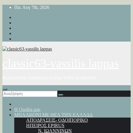
Μετάβαση
Πα. Αυγ 7th, 2026
στο
περιεχόμενο
classic63-vassilis lappas
Φωτογραφία-Διαφήμιση-Eshop-Video production
Η Ομάδα μας
ΜΠΑΛΚΟΝΙ ΜΕ ΘΕΑ ΤΗΝ ΕΛΛΑΔΑ
ΑΠΟΔΡΑΣΕΙΣ- ΟΔΟΙΠΟΡΙΚΟ
ΗΠΕΙΡΟΣ EPIRUS
Ν. ΙΩΑΝΝΙΝΩΝ