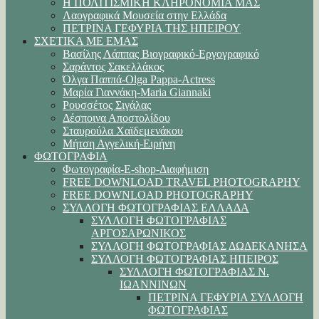
Η ΠΟΛΙΤΙΣΜΙΚΗ ΚΛΗΡΟΝΟΜΙΑ ΜΑΣ
Λαογραφικά Μουσεία στην Ελλάδα
ΠΕΤΡΙΝΑ ΓΕΦΥΡΙΑ ΤΗΣ ΗΠΕΙΡΟΥ
ΣΧΕΤΙΚΑ ΜΕ ΕΜΑΣ
Βασίλης Λάππας Βιογραφικό-Εργογραφικό
Σαράντος Σακελλάκος
Όλγα Παππά-Olga Pappa-Αctress
Μαρία Γιαννάκη-Maria Giannaki
Ρουσσέτος Σιγάλας
Δέσποινα Αποστολίδου
Σταυρούλα Χαϊδεμενάκου
Μήτση Αγγελική-Ειρήνη
ΦΩΤΟΓΡΑΦΙΑ
Φωτογραφία-E-shop-Διαφήμιση
FREE DOWNLOAD TRAVEL PHOTOGRAPHY
FREE DOWNLOAD PHOTOGRAPHY
ΣΥΛΛΟΓΗ ΦΩΤΟΓΡΑΦΙΑΣ ΕΛΛΑΔΑ
ΣΥΛΛΟΓΗ ΦΩΤΟΓΡΑΦΙΑΣ
ΑΡΓΟΣΑΡΩΝΙΚΟΣ
ΣΥΛΛΟΓΗ ΦΩΤΟΓΡΑΦΙΑΣ ΔΩΔΕΚΑΝΗΣΑ
ΣΥΛΛΟΓΗ ΦΩΤΟΓΡΑΦΙΑΣ ΗΠΕΙΡΟΣ
ΣΥΛΛΟΓΗ ΦΩΤΟΓΡΑΦΙΑΣ Ν.
ΙΩΑΝΝΙΝΩΝ
ΠΕΤΡΙΝΑ ΓΕΦΥΡΙΑ ΣΥΛΛΟΓΗ
ΦΩΤΟΓΡΑΦΙΑΣ