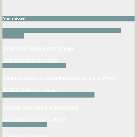
You missed
ΑΠΟΔΡΑΣΕΙΣ- ΟΔΟΙΠΟΡΙΚΟ
ΠΕΤΡΙΝΑ ΓΕΦΥΡΙΑ ΤΗΣ
ΗΠΕΙΡΟΥ
Τα Πέτρινα Γεφύρια στην Ήπειρο
02/06/2026
Βασίλης Λάππας
ΑΠΟΔΡΑΣΕΙΣ- ΟΔΟΙΠΟΡΙΚΟ
Ανακαλύπτοντας τη Λίμνη Βουλιαγμένης και το Ηραίο
26/04/2026
Βασίλης Λάππας
ΑΠΟΔΡΑΣΕΙΣ- ΟΔΟΙΠΟΡΙΚΟ
ΚΥΚΛΑΔΕΣ
Μύκονος-Μια Κοσμοπολίτικη Όαση
19/04/2026
VASSILIS LAPPAS
ΣΧΕΤΙΚΑ ΜΕ ΕΜΑΣ
ΑΛΚΗΣ ΞΑΝΘΑΚΗΣ