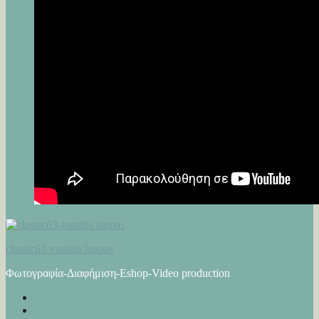
classic63-vassilis lappas
Φωτογραφία-Διαφήμιση-Eshop-Video production