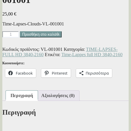
25,00
€
Time-Lapses-Clouds-VL-001001
Time-
Προσθήκη στο καλάθι
Lapses-
Clouds-
VL-
Κωδικός προϊόντος:
VL-001001
Κατηγορία:
TIME-LAPSES-
001001
FULL HD 3840-2160
Ετικέτα:
Time-Lappes full HD 3840-2160
ποσότητα
Κοινοποιήστε:
Facebook
Pinterest
Περισσότερα
Περιγραφή
Αξιολογήσεις (0)
Περιγραφή