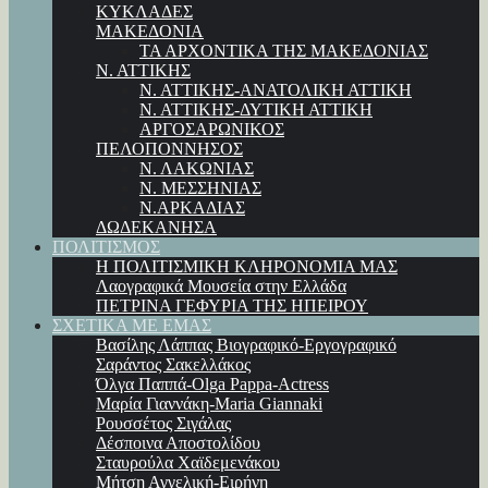
ΚΥΚΛΑΔΕΣ
ΜΑΚΕΔΟΝΙΑ
ΤΑ ΑΡΧΟΝΤΙΚΑ ΤΗΣ ΜΑΚΕΔΟΝΙΑΣ
Ν. ΑΤΤΙΚΗΣ
Ν. ΑΤΤΙΚΗΣ-ΑΝΑΤΟΛΙΚΗ ΑΤΤΙΚΗ
Ν. ΑΤΤΙΚΗΣ-ΔΥΤΙΚΗ ΑΤΤΙΚΗ
ΑΡΓΟΣΑΡΩΝΙΚΟΣ
ΠΕΛΟΠΟΝΝΗΣΟΣ
Ν. ΛΑΚΩΝΙΑΣ
Ν. ΜΕΣΣΗΝΙΑΣ
Ν.ΑΡΚΑΔΙΑΣ
ΔΩΔΕΚΑΝΗΣΑ
ΠΟΛΙΤΙΣΜΟΣ
Η ΠΟΛΙΤΙΣΜΙΚΗ ΚΛΗΡΟΝΟΜΙΑ ΜΑΣ
Λαογραφικά Μουσεία στην Ελλάδα
ΠΕΤΡΙΝΑ ΓΕΦΥΡΙΑ ΤΗΣ ΗΠΕΙΡΟΥ
ΣΧΕΤΙΚΑ ΜΕ ΕΜΑΣ
Βασίλης Λάππας Βιογραφικό-Εργογραφικό
Σαράντος Σακελλάκος
Όλγα Παππά-Olga Pappa-Αctress
Μαρία Γιαννάκη-Maria Giannaki
Ρουσσέτος Σιγάλας
Δέσποινα Αποστολίδου
Σταυρούλα Χαϊδεμενάκου
Μήτση Αγγελική-Ειρήνη