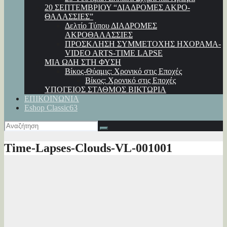
20 ΣΕΠΤΕΜΒΡΙΟΥ “ΔΙΑΔΡΟΜΕΣ ΑΚΡΟ-
ΘΑΛΑΣΣΙΕΣ”
Δελτίο Τύπου ΔΙΑΔΡΟΜΕΣ
ΑΚΡΟΘΑΛΑΣΣΙΕΣ
ΠΡΟΣΚΛΗΣΗ ΣΥΜΜΕΤΟΧΗΣ ΗΧΟΡΑΜΑ-
VIDEO ARTS-TIME LAPSE
ΜΙΑ ΩΔΗ ΣΤΗ ΦΥΣΗ
Βίκος-Θύαμις: Χρονικό στις Εποχές
Βίκος: Χρονικό στις Εποχές
ΥΠΟΓΕΙΟΣ ΣΤΑΘΜΟΣ ΒΙΚΤΩΡΙΑ
ΕΠΙΚΟΙΝΩΝΙΑ
Eshop Classic63
Time-Lapses-Clouds-VL-001001