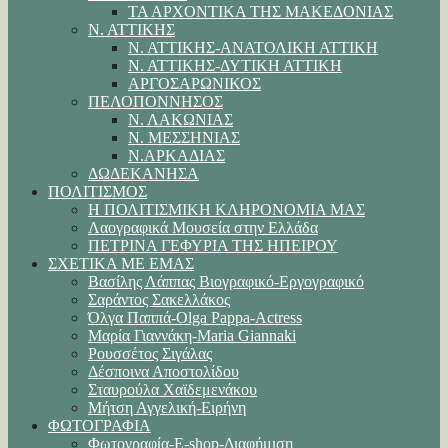
ΤΑ ΑΡΧΟΝΤΙΚΑ ΤΗΣ ΜΑΚΕΔΟΝΙΑΣ
Ν. ΑΤΤΙΚΗΣ
Ν. ΑΤΤΙΚΗΣ-ΑΝΑΤΟΛΙΚΗ ΑΤΤΙΚΗ
Ν. ΑΤΤΙΚΗΣ-ΔΥΤΙΚΗ ΑΤΤΙΚΗ
ΑΡΓΟΣΑΡΩΝΙΚΟΣ
ΠΕΛΟΠΟΝΝΗΣΟΣ
Ν. ΛΑΚΩΝΙΑΣ
Ν. ΜΕΣΣΗΝΙΑΣ
Ν.ΑΡΚΑΔΙΑΣ
ΔΩΔΕΚΑΝΗΣΑ
ΠΟΛΙΤΙΣΜΟΣ
Η ΠΟΛΙΤΙΣΜΙΚΗ ΚΛΗΡΟΝΟΜΙΑ ΜΑΣ
Λαογραφικά Μουσεία στην Ελλάδα
ΠΕΤΡΙΝΑ ΓΕΦΥΡΙΑ ΤΗΣ ΗΠΕΙΡΟΥ
ΣΧΕΤΙΚΑ ΜΕ ΕΜΑΣ
Βασίλης Λάππας Βιογραφικό-Εργογραφικό
Σαράντος Σακελλάκος
Όλγα Παππά-Olga Pappa-Αctress
Μαρία Γιαννάκη-Maria Giannaki
Ρουσσέτος Σιγάλας
Δέσποινα Αποστολίδου
Σταυρούλα Χαϊδεμενάκου
Μήτση Αγγελική-Ειρήνη
ΦΩΤΟΓΡΑΦΙΑ
Φωτογραφία-E-shop-Διαφήμιση