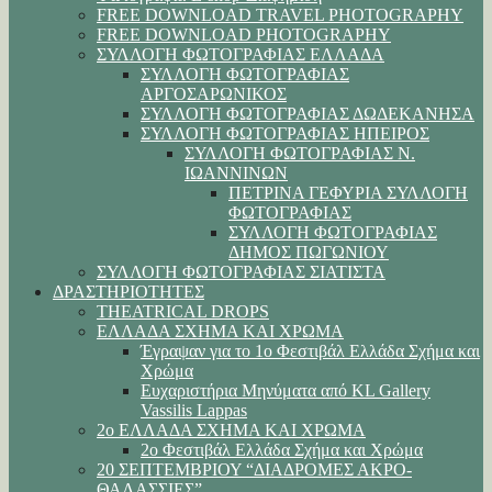
FREE DOWNLOAD TRAVEL PHOTOGRAPHY
FREE DOWNLOAD PHOTOGRAPHY
ΣΥΛΛΟΓΗ ΦΩΤΟΓΡΑΦΙΑΣ ΕΛΛΑΔΑ
ΣΥΛΛΟΓΗ ΦΩΤΟΓΡΑΦΙΑΣ
ΑΡΓΟΣΑΡΩΝΙΚΟΣ
ΣΥΛΛΟΓΗ ΦΩΤΟΓΡΑΦΙΑΣ ΔΩΔΕΚΑΝΗΣΑ
ΣΥΛΛΟΓΗ ΦΩΤΟΓΡΑΦΙΑΣ ΗΠΕΙΡΟΣ
ΣΥΛΛΟΓΗ ΦΩΤΟΓΡΑΦΙΑΣ Ν.
ΙΩΑΝΝΙΝΩΝ
ΠΕΤΡΙΝΑ ΓΕΦΥΡΙΑ ΣΥΛΛΟΓΗ
ΦΩΤΟΓΡΑΦΙΑΣ
ΣΥΛΛΟΓΗ ΦΩΤΟΓΡΑΦΙΑΣ
ΔΗΜΟΣ ΠΩΓΩΝΙΟΥ
ΣΥΛΛΟΓΗ ΦΩΤΟΓΡΑΦΙΑΣ ΣΙΑΤΙΣΤΑ
ΔΡΑΣΤΗΡΙΟΤΗΤΕΣ
THEATRICAL DROPS
ΕΛΛΑΔΑ ΣΧΗΜΑ ΚΑΙ ΧΡΩΜΑ
Έγραψαν για το 1ο Φεστιβάλ Ελλάδα Σχήμα και
Χρώμα
Ευχαριστήρια Μηνύματα από KL Gallery
Vassilis Lappas
2ο ΕΛΛΑΔΑ ΣΧΗΜΑ ΚΑΙ ΧΡΩΜΑ
2ο Φεστιβάλ Ελλάδα Σχήμα και Χρώμα
20 ΣΕΠΤΕΜΒΡΙΟΥ “ΔΙΑΔΡΟΜΕΣ ΑΚΡΟ-
ΘΑΛΑΣΣΙΕΣ”