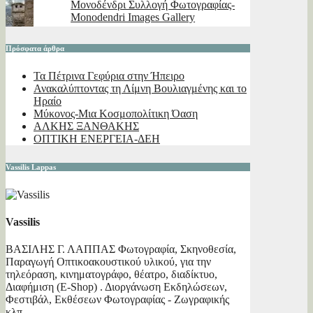
Μονοδένδρι Συλλογή Φωτογραφίας-
Monodendri Images Gallery
Πρόσφατα άρθρα
Τα Πέτρινα Γεφύρια στην Ήπειρο
Ανακαλύπτοντας τη Λίμνη Βουλιαγμένης και το
Ηραίο
Μύκονος-Μια Κοσμοπολίτικη Όαση
ΑΛΚΗΣ ΞΑΝΘΑΚΗΣ
ΟΠΤΙΚΗ ΕΝΕΡΓΕΙΑ-ΔΕΗ
Vassilis Lappas
Vassilis
ΒΑΣΙΛΗΣ Γ. ΛΑΠΠΑΣ Φωτογραφία, Σκηνοθεσία,
Παραγωγή Οπτικοακουστικού υλικού, για την
τηλεόραση, κινηματογράφο, θέατρο, διαδίκτυο,
Διαφήμιση (E-Shop) . Διοργάνωση Εκδηλώσεων,
Φεστιβάλ, Εκθέσεων Φωτογραφίας - Ζωγραφικής
κλπ.