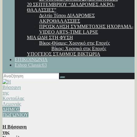
20 ΣΕΠΤΕΜΒΡΙΟΥ “ΔΙΑΔΡΟΜΕΣ ΑΚΡΟ-
ΘΑΛΑΣΣΙΕΣ”
Δελτίο Τύπου ΔΙΑΔΡΟΜΕΣ
ΑΚΡΟΘΑΛΑΣΣΙΕΣ
ΠΡΟΣΚΛΗΣΗ ΣΥΜΜΕΤΟΧΗΣ ΗΧΟΡΑΜΑ-
VIDEO ARTS-TIME LAPSE
ΜΙΑ ΩΔΗ ΣΤΗ ΦΥΣΗ
Βίκος-Θύαμις: Χρονικό στις Εποχές
Βίκος: Χρονικό στις Εποχές
ΥΠΟΓΕΙΟΣ ΣΤΑΘΜΟΣ ΒΙΚΤΩΡΙΑ
ΕΠΙΚΟΙΝΩΝΙΑ
Eshop Classic63
ΔΗΜΟΣ
ΠΩΓΩΝΙΟΥ
Η Βήσσανη
της