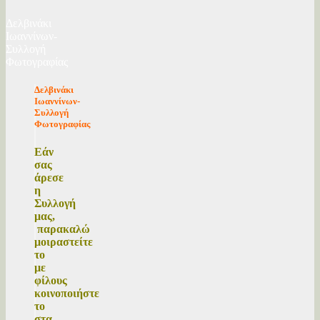
Δελβινά
κι
Ιωαννίνων-
Συλλογή
Φωτογραφίας
Δελβινάκι
Ιωαννίνων-
Συλλογή
Φωτογραφίας
Εάν
σας
άρεσε
η
Συλλογή
μας,
παρακαλώ
μοιραστείτε
το
με
φίλους
κοινοποιήστε
το
στα