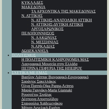
ΚΥΚΛΑΔΕΣ
ΜΑΚΕΔΟΝΙΑ
ΤΑ ΑΡΧΟΝΤΙΚΑ ΤΗΣ ΜΑΚΕΔΟΝΙΑΣ
Ν. ΑΤΤΙΚΗΣ
Ν. ΑΤΤΙΚΗΣ-ΑΝΑΤΟΛΙΚΗ ΑΤΤΙΚΗ
Ν. ΑΤΤΙΚΗΣ-ΔΥΤΙΚΗ ΑΤΤΙΚΗ
ΑΡΓΟΣΑΡΩΝΙΚΟΣ
ΠΕΛΟΠΟΝΝΗΣΟΣ
Ν. ΛΑΚΩΝΙΑΣ
Ν. ΜΕΣΣΗΝΙΑΣ
Ν.ΑΡΚΑΔΙΑΣ
ΔΩΔΕΚΑΝΗΣΑ
ΠΟΛΙΤΙΣΜΟΣ
Η ΠΟΛΙΤΙΣΜΙΚΗ ΚΛΗΡΟΝΟΜΙΑ ΜΑΣ
Λαογραφικά Μουσεία στην Ελλάδα
ΠΕΤΡΙΝΑ ΓΕΦΥΡΙΑ ΤΗΣ ΗΠΕΙΡΟΥ
ΣΧΕΤΙΚΑ ΜΕ ΕΜΑΣ
Βασίλης Λάππας Βιογραφικό-Εργογραφικό
Σαράντος Σακελλάκος
Όλγα Παππά-Olga Pappa-Αctress
Μαρία Γιαννάκη-Maria Giannaki
Ρουσσέτος Σιγάλας
Δέσποινα Αποστολίδου
Σταυρούλα Χαϊδεμενάκου
Μήτση Αγγελική-Ειρήνη