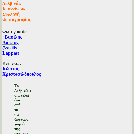
Δελβινάκι
Ιωαννίνων-
Συλλογή
Φωτογραφίας
Φωτογραφία
:
Βασίλης
Λάππας
(Vasilis
Lappas)
Κείμενα :
Κώστας
Χριστοφιλόπουλος
Το
Δελβινάκι
αποτελεί
ένα
από
τα
πιο
ζωντανά
χωριά
της
επαρχίας