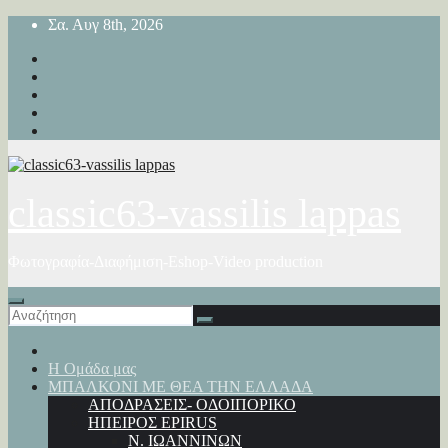
Μετάβαση
Σα. Αυγ 8th, 2026
στο
περιεχόμενο
classic63-vassilis lappas
Φωτογραφία-Διαφήμιση-Eshop-Video production
Η Ομάδα μας
ΜΠΑΛΚΟΝΙ ΜΕ ΘΕΑ ΤΗΝ ΕΛΛΑΔΑ
ΑΠΟΔΡΑΣΕΙΣ- ΟΔΟΙΠΟΡΙΚΟ
ΗΠΕΙΡΟΣ EPIRUS
Ν. ΙΩΑΝΝΙΝΩΝ