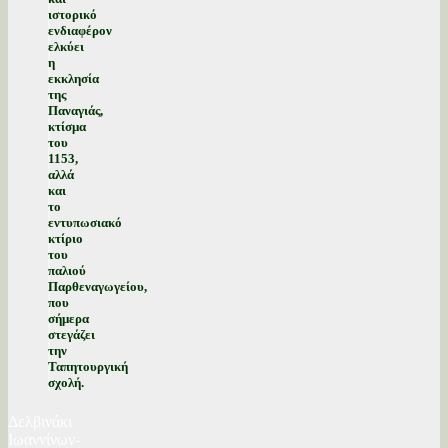
ιστορικό
ενδιαφέρον
ελκύει
η
εκκλησία
της
Παναγιάς,
κτίσμα
του
1153,
αλλά
και
το
εντυπωσιακό
κτίριο
του
παλιού
Παρθεναγωγείου,
που
σήμερα
στεγάζει
την
Ταπητουργική
σχολή.
Δελβινάκι
Ιωαννίνων-