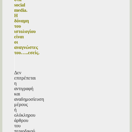
social
media.
Η
δύναμη
του
ιστολογίου
είναι
οι
αναγνώστες
του…..εσείς.
Δεν
επιτρέπεται
η
αντιγραφή
και
αναδημοσίευση
μέρους
ή
ολόκληρου
άρθρου
του
περιοδικού