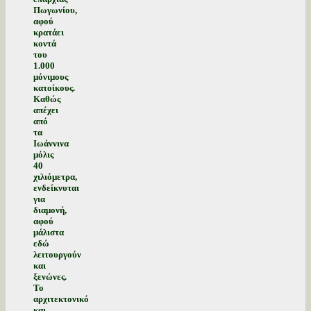
Πωγωνίου,
αφού
κρατάει
κοντά
του
1.000
μόνιμους
κατοίκους.
Καθώς
απέχει
από
τα
Ιωάννινα
μόλις
40
χιλιόμετρα,
ενδείκνυται
για
διαμονή,
αφού
μάλιστα
εδώ
λειτουργούν
και
ξενώνες.
Το
αρχιτεκτονικό
και