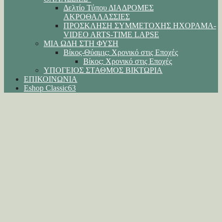
Δελτίο Τύπου ΔΙΑΔΡΟΜΕΣ
ΑΚΡΟΘΑΛΑΣΣΙΕΣ
ΠΡΟΣΚΛΗΣΗ ΣΥΜΜΕΤΟΧΗΣ ΗΧΟΡΑΜΑ-
VIDEO ARTS-TIME LAPSE
ΜΙΑ ΩΔΗ ΣΤΗ ΦΥΣΗ
Βίκος-Θύαμις: Χρονικό στις Εποχές
Βίκος: Χρονικό στις Εποχές
ΥΠΟΓΕΙΟΣ ΣΤΑΘΜΟΣ ΒΙΚΤΩΡΙΑ
ΕΠΙΚΟΙΝΩΝΙΑ
Eshop Classic63