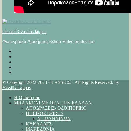
classic63-vassilis lappas
Φωτογραφία-Διαφήμιση-Eshop-Video production
© Copyright 2022-2023 CLASSIC63. All Rights Reserved. by
Vassilis Lappas
Η Ομάδα μας
ΜΠΑΛΚΟΝΙ ΜΕ ΘΕΑ ΤΗΝ ΕΛΛΑΔΑ
ΑΠΟΔΡΑΣΕΙΣ- ΟΔΟΙΠΟΡΙΚΟ
ΗΠΕΙΡΟΣ EPIRUS
Ν. ΙΩΑΝΝΙΝΩΝ
ΚΥΚΛΑΔΕΣ
ΜΑΚΕΔΟΝΙΑ