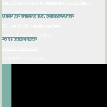
Ανακαλύπτοντας τη Λίμνη Βουλιαγμένης και το Ηραίο
26/04/2026
Βασίλης Λάππας
ΑΠΟΔΡΑΣΕΙΣ- ΟΔΟΙΠΟΡΙΚΟ
ΚΥΚΛΑΔΕΣ
Μύκονος-Μια Κοσμοπολίτικη Όαση
19/04/2026
VASSILIS LAPPAS
ΣΧΕΤΙΚΑ ΜΕ ΕΜΑΣ
ΑΛΚΗΣ ΞΑΝΘΑΚΗΣ
11/01/2026
Βασίλης Λάππας