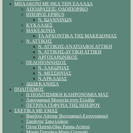
ΜΠΑΛΚΟΝΙ ΜΕ ΘΕΑ ΤΗΝ ΕΛΛΑΔΑ
ΑΠΟΔΡΑΣΕΙΣ- ΟΔΟΙΠΟΡΙΚΟ
ΗΠΕΙΡΟΣ EPIRUS
Ν. ΙΩΑΝΝΙΝΩΝ
ΚΥΚΛΑΔΕΣ
ΜΑΚΕΔΟΝΙΑ
ΤΑ ΑΡΧΟΝΤΙΚΑ ΤΗΣ ΜΑΚΕΔΟΝΙΑΣ
Ν. ΑΤΤΙΚΗΣ
Ν. ΑΤΤΙΚΗΣ-ΑΝΑΤΟΛΙΚΗ ΑΤΤΙΚΗ
Ν. ΑΤΤΙΚΗΣ-ΔΥΤΙΚΗ ΑΤΤΙΚΗ
ΑΡΓΟΣΑΡΩΝΙΚΟΣ
ΠΕΛΟΠΟΝΝΗΣΟΣ
Ν. ΛΑΚΩΝΙΑΣ
Ν. ΜΕΣΣΗΝΙΑΣ
Ν.ΑΡΚΑΔΙΑΣ
ΔΩΔΕΚΑΝΗΣΑ
ΠΟΛΙΤΙΣΜΟΣ
Η ΠΟΛΙΤΙΣΜΙΚΗ ΚΛΗΡΟΝΟΜΙΑ ΜΑΣ
Λαογραφικά Μουσεία στην Ελλάδα
ΠΕΤΡΙΝΑ ΓΕΦΥΡΙΑ ΤΗΣ ΗΠΕΙΡΟΥ
ΣΧΕΤΙΚΑ ΜΕ ΕΜΑΣ
Βασίλης Λάππας Βιογραφικό-Εργογραφικό
Σαράντος Σακελλάκος
Όλγα Παππά-Olga Pappa-Αctress
Μαρία Γιαννάκη-Maria Giannaki