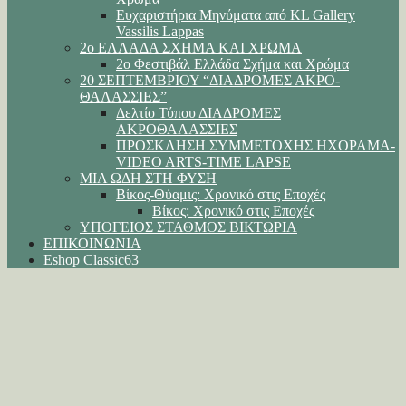
Ευχαριστήρια Μηνύματα από KL Gallery
Vassilis Lappas
2ο ΕΛΛΑΔΑ ΣΧΗΜΑ ΚΑΙ ΧΡΩΜΑ
2ο Φεστιβάλ Ελλάδα Σχήμα και Χρώμα
20 ΣΕΠΤΕΜΒΡΙΟΥ “ΔΙΑΔΡΟΜΕΣ ΑΚΡΟ-
ΘΑΛΑΣΣΙΕΣ”
Δελτίο Τύπου ΔΙΑΔΡΟΜΕΣ
ΑΚΡΟΘΑΛΑΣΣΙΕΣ
ΠΡΟΣΚΛΗΣΗ ΣΥΜΜΕΤΟΧΗΣ ΗΧΟΡΑΜΑ-
VIDEO ARTS-TIME LAPSE
ΜΙΑ ΩΔΗ ΣΤΗ ΦΥΣΗ
Βίκος-Θύαμις: Χρονικό στις Εποχές
Βίκος: Χρονικό στις Εποχές
ΥΠΟΓΕΙΟΣ ΣΤΑΘΜΟΣ ΒΙΚΤΩΡΙΑ
ΕΠΙΚΟΙΝΩΝΙΑ
Eshop Classic63