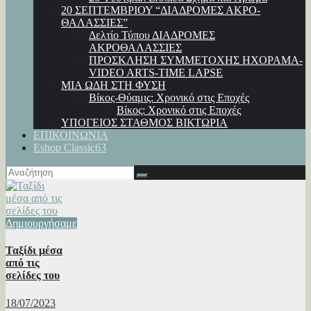
20 ΣΕΠΤΕΜΒΡΙΟΥ “ΔΙΑΔΡΟΜΕΣ ΑΚΡΟ-
ΘΑΛΑΣΣΙΕΣ”
Δελτίο Τύπου ΔΙΑΔΡΟΜΕΣ
ΑΚΡΟΘΑΛΑΣΣΙΕΣ
ΠΡΟΣΚΛΗΣΗ ΣΥΜΜΕΤΟΧΗΣ ΗΧΟΡΑΜΑ-
VIDEO ARTS-TIME LAPSE
ΜΙΑ ΩΔΗ ΣΤΗ ΦΥΣΗ
Βίκος-Θύαμις: Χρονικό στις Εποχές
Βίκος: Χρονικό στις Εποχές
ΥΠΟΓΕΙΟΣ ΣΤΑΘΜΟΣ ΒΙΚΤΩΡΙΑ
ΕΠΙΚΟΙΝΩΝΙΑ
Eshop Classic63
Δημιουργήσαμε
Ταξίδι μέσα
από τις
σελίδες του
18/07/2023