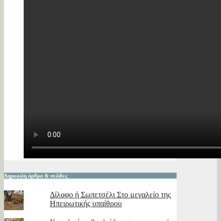
Δημοφιλή άρθρα & σελίδες
Δίλοφο ή Σωπετσέλι Στο μεγαλείο της
Ηπειρωτικής υπαίθρου