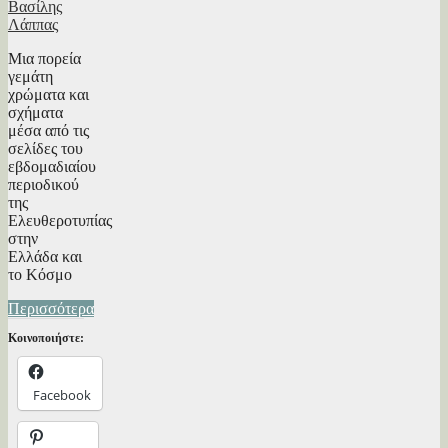
Βασίλης
Λάππας
Μια πορεία
γεμάτη
χρώματα και
σχήματα
μέσα από τις
σελίδες του
εβδομαδιαίου
περιοδικού
της
Ελευθεροτυπίας
στην
Ελλάδα και
το Κόσμο
Περισσότερα
Κοινοποιήστε:
Facebook