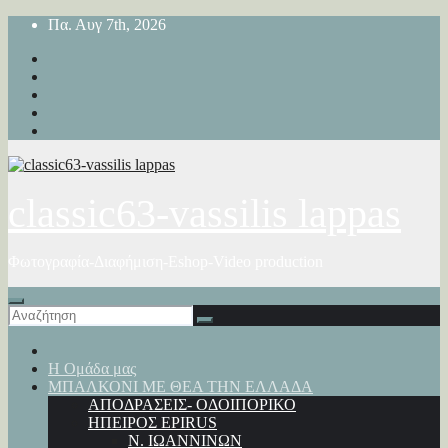
Μετάβαση
Πα. Αυγ 7th, 2026
στο
περιεχόμενο
classic63-vassilis lappas
Φωτογραφία-Διαφήμιση-Eshop-Video production
Η Ομάδα μας
ΜΠΑΛΚΟΝΙ ΜΕ ΘΕΑ ΤΗΝ ΕΛΛΑΔΑ
ΑΠΟΔΡΑΣΕΙΣ- ΟΔΟΙΠΟΡΙΚΟ
ΗΠΕΙΡΟΣ EPIRUS
Ν. ΙΩΑΝΝΙΝΩΝ