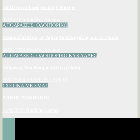
Τα Πέτρινα Γεφύρια στην Ήπειρο
02/06/2026
Βασίλης Λάππας
ΑΠΟΔΡΑΣΕΙΣ- ΟΔΟΙΠΟΡΙΚΟ
Ανακαλύπτοντας τη Λίμνη Βουλιαγμένης και το Ηραίο
26/04/2026
Βασίλης Λάππας
ΑΠΟΔΡΑΣΕΙΣ- ΟΔΟΙΠΟΡΙΚΟ
ΚΥΚΛΑΔΕΣ
Μύκονος-Μια Κοσμοπολίτικη Όαση
19/04/2026
VASSILIS LAPPAS
ΣΧΕΤΙΚΑ ΜΕ ΕΜΑΣ
ΑΛΚΗΣ ΞΑΝΘΑΚΗΣ
11/01/2026
Βασίλης Λάππας