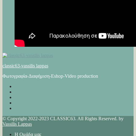
classic63-vassilis lappas
Φωτογραφία-Διαφήμιση-Eshop-Video production
© Copyright 2022-2023 CLASSIC63. All Rights Reserved. by
Vassilis Lappas
Η Ομάδα μας