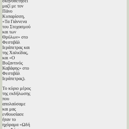
σκηνοθετήσει
μαζί με τον
Πάνο
Κυπαρίσση,
«Τα Γιάννενα
του Στοχασμού
και των
Θρύλων» στο
Φεστιβάλ
Ιεράπετρας και
της Χαλκίδας,
και «Ο
Βυζαντινός
Καβάφης» στο
Φεστιβάλ
Ιεράπετρας).
Το κύριο μέρος
της εκδήλωσης
που
απολαύσαμε
και μας
ενθουσίασε
ήταν το
ηχόραμα «Ωδή