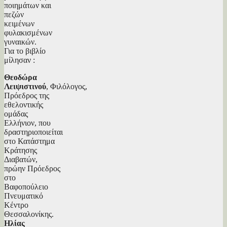
ποιημάτων και
πεζών
κειμένων
φυλακισμένων
γυναικών.
Για το βιβλίο
μίλησαν :
Θεοδώρα
Λειψιστινού
, Φιλόλογος,
Πρόεδρος της
εθελοντικής
ομάδας
Ελλήνιον, που
δραστηριοποιείται
στο Κατάστημα
Κράτησης
Διαβατών,
πρώην Πρόεδρος
στο
Βαφοπούλειο
Πνευματικό
Κέντρο
Θεσσαλονίκης.
Ηλίας