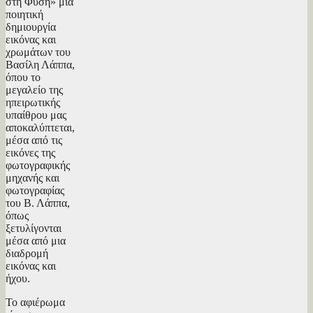
στη Φύση» μια
ποιητική
δημιουργία
εικόνας και
χρωμάτων του
Βασίλη Λάππα,
όπου το
μεγαλείο της
ηπειρωτικής
υπαίθρου μας
αποκαλύπτεται,
μέσα από τις
εικόνες της
φωτογραφικής
μηχανής και
φωτογραφίας
του Β. Λάππα,
όπως
ξετυλίγονται
μέσα από μια
διαδρομή
εικόνας και
ήχου.
Το αφιέρωμα