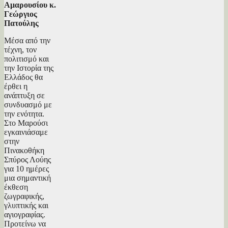
Αμαρουσίου κ.
Γεώργιος
Πατούλης
Μέσα από την
τέχνη, τον
πολιτισμό και
την Ιστορία της
Ελλάδος θα
έρθει η
ανάπτυξη σε
συνδυασμό με
την ενότητα.
Στο Μαρούσι
εγκαινιάσαμε
στην
Πινακοθήκη
Σπύρος Λούης
για 10 ημέρες
μια σημαντική
έκθεση
ζωγραφικής,
γλυπτικής και
αγιογραφίας.
Προτείνω να