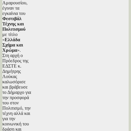
Αμαρουσίου,
έγιναν τα
εγκαίνια του
Φεστιβάλ
Τέχνης και
Πολιτισμού
με τίτλο
«
Ελλάδα
Σχήμα και
Χρώμα
».
Στη αρχή ο
Πρόεδρος της
ΕΔΣΤΕ κ.
Δημήτρης
Λούκας
καλωσόρισε
και βράβευσε
το Δήμαρχο για
την προσφορά
του στον
Πολιτισμό, την
τέχνη αλλά και
για την
κοινωνική του
δράση και