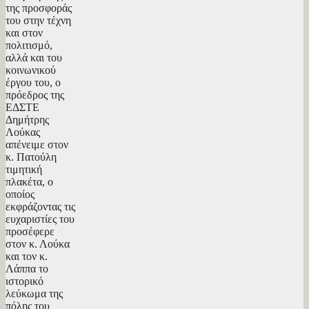
της προσφοράς
του στην τέχνη
και στον
πολιτισμό,
αλλά και του
κοινωνικού
έργου του, ο
πρόεδρος της
ΕΔΣΤΕ
Δημήτρης
Λούκας
απένειμε στον
κ. Πατούλη
τιμητική
πλακέτα, ο
οποίος
εκφράζοντας τις
ευχαριστίες του
προσέφερε
στον κ. Λούκα
και τον κ.
Λάππα το
ιστορικό
λεύκωμα της
πόλης του