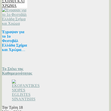
ΣΧΗΜΑ ΚΑΙ
ΧΡΩΜΑ
Έγραψαν για
το 1ο
Φεστιβάλ
Ελλάδα Σχήμα
και Χρώμα
…
Το Στέκι της
Καθημερινότητας
‎
Την Τρίτη 18