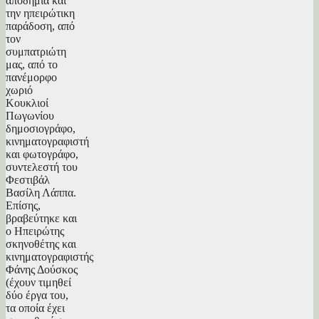
αποδημία και
την ηπειρώτικη
παράδοση, από
τον
συμπατριώτη
μας, από το
πανέμορφο
χωριό
Κουκλιοί
Πωγωνίου
δημοσιογράφο,
κινηματογραφιστή
και φωτογράφο,
συντελεστή του
Φεστιβάλ
Βασίλη Λάππα.
Επίσης,
βραβεύτηκε και
ο Ηπειρώτης
σκηνοθέτης και
κινηματογραφιστής
Φάνης Δούσκος
(έχουν τιμηθεί
δύο έργα του,
τα οποία έχει