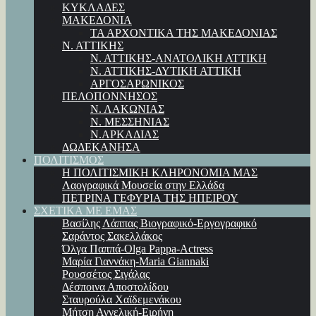
ΚΥΚΛΑΔΕΣ
ΜΑΚΕΔΟΝΙΑ
ΤΑ ΑΡΧΟΝΤΙΚΑ ΤΗΣ ΜΑΚΕΔΟΝΙΑΣ
Ν. ΑΤΤΙΚΗΣ
Ν. ΑΤΤΙΚΗΣ-ΑΝΑΤΟΛΙΚΗ ΑΤΤΙΚΗ
Ν. ΑΤΤΙΚΗΣ-ΔΥΤΙΚΗ ΑΤΤΙΚΗ
ΑΡΓΟΣΑΡΩΝΙΚΟΣ
ΠΕΛΟΠΟΝΝΗΣΟΣ
Ν. ΛΑΚΩΝΙΑΣ
Ν. ΜΕΣΣΗΝΙΑΣ
Ν.ΑΡΚΑΔΙΑΣ
ΔΩΔΕΚΑΝΗΣΑ
ΠΟΛΙΤΙΣΜΟΣ
Η ΠΟΛΙΤΙΣΜΙΚΗ ΚΛΗΡΟΝΟΜΙΑ ΜΑΣ
Λαογραφικά Μουσεία στην Ελλάδα
ΠΕΤΡΙΝΑ ΓΕΦΥΡΙΑ ΤΗΣ ΗΠΕΙΡΟΥ
ΣΧΕΤΙΚΑ ΜΕ ΕΜΑΣ
Βασίλης Λάππας Βιογραφικό-Εργογραφικό
Σαράντος Σακελλάκος
Όλγα Παππά-Olga Pappa-Αctress
Μαρία Γιαννάκη-Maria Giannaki
Ρουσσέτος Σιγάλας
Δέσποινα Αποστολίδου
Σταυρούλα Χαϊδεμενάκου
Μήτση Αγγελική-Ειρήνη