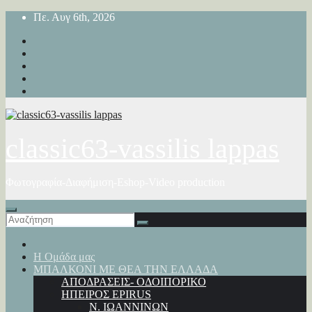
Μετάβαση
Πε. Αυγ 6th, 2026
στο
περιεχόμενο
classic63-vassilis lappas
Φωτογραφία-Διαφήμιση-Eshop-Video production
Η Ομάδα μας
ΜΠΑΛΚΟΝΙ ΜΕ ΘΕΑ ΤΗΝ ΕΛΛΑΔΑ
ΑΠΟΔΡΑΣΕΙΣ- ΟΔΟΙΠΟΡΙΚΟ
ΗΠΕΙΡΟΣ EPIRUS
Ν. ΙΩΑΝΝΙΝΩΝ