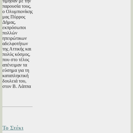
τίμησαν με την
παρουσία τους,
ο Ολυμπιονίκης
μας Πύρρος
Δήμας,
εκπρόσωποι
πολλών
ηπειρώτικων
αδελφοτήτων
της Αττικής και
πολύς κόσμος,
που στο τέλος
απένειμαν τα
εύσημα για τη
καταπληκτική
δουλειά του,
στον Β. Λάππα
Το Στέκι