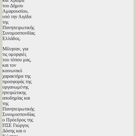
και Χρώμα”
του Δήμου
Αμαρουσίου,
υπό την Αιγίδα
της
Πανηπειρωτικής
Συνομοσπονδίας
Ελλάδος.
Μίλησαν, για
τις ομο
ρφιές
του τόπου μας,
και τον
κοινωνικό
χαρακτήρα της
προσφοράς της
οργανωμένης
ηπειρώτικης
αποδημίας και
της
Πανηπειρωτικής
Συνομοσπονδίας
ο Πρόεδρος της
ΠΣΕ Γιώργος
Δόσης και ο