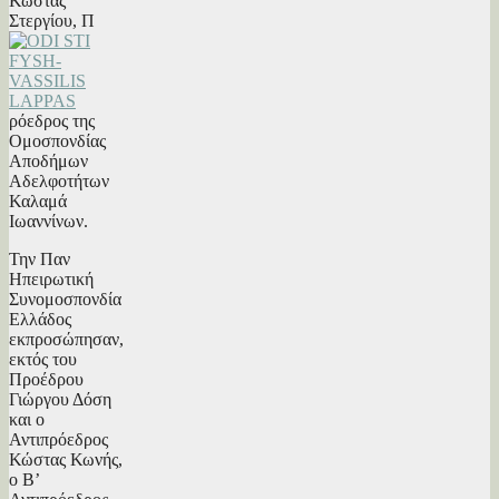
Κώστας
Στεργίου, Π
ρόεδρος της
Ομοσπονδίας
Αποδήμων
Αδελφοτήτων
Καλαμά
Ιωαννίνων.
Την Παν
Ηπειρωτική
Συνομοσπονδία
Ελλάδος
εκπροσώπησαν,
εκτός του
Προέδρου
Γιώργου Δόση
και ο
Αντιπρόεδρος
Κώστας Κωνής,
ο Β’