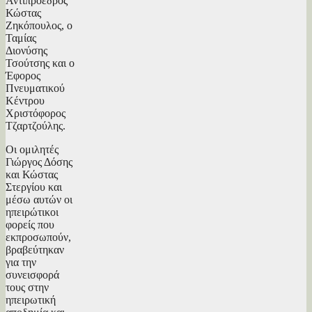
Αντιπρόεδρος
Κώστας
Ζηκόπουλος, ο
Ταμίας
Διονύσης
Τσούτσης και ο
Έφορος
Πνευματικού
Κέντρου
Χριστόφορος
Τζαρτζούλης.
Οι ομιλητές
Γιώργος Δόσης
και Κώστας
Στεργίου και
μέσω αυτών οι
ηπειρώτικοι
φορείς που
εκπροσωπούν,
βραβεύτηκαν
για την
συνεισφορά
τους στην
ηπειρωτική