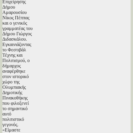
Επιχείρησης
Δήμου
Αμαρουσίου
Νίκος Πέππας
και ο γενικός
γραμματέας του
Δήμου Γιώργος
Διδασκάλου.
Εγκαινιάζοντας
το Φεστιβάλ
Τέχνης και
Πολιτισμού, ο
δήμαρχος
αναφέρθηκε
στον ιστορικό
χώρο της
Ολυμπιακής
Δημοτικής
Πινακοθήκης
που φιλοξενεί
το σημαντικό
αυτό
πολιτιστικό
γεγονός.
«Είμαστε