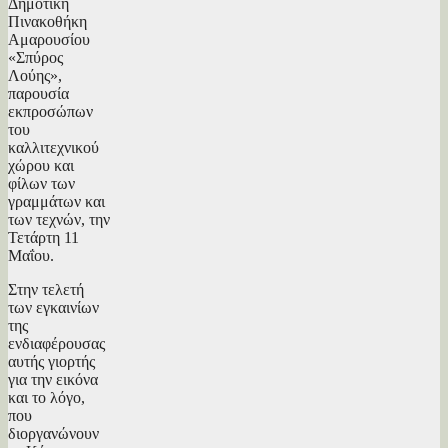
Δημοτική
Πινακοθήκη
Αμαρουσίου
«Σπύρος
Λούης»,
παρουσία
εκπροσώπων
του
καλλιτεχνικού
χώρου και
φίλων των
γραμμάτων και
των τεχνών, την
Τετάρτη 11
Μαΐου.
Στην τελετή
των εγκαινίων
της
ενδιαφέρουσας
αυτής γιορτής
για την εικόνα
και το λόγο,
που
διοργανώνουν