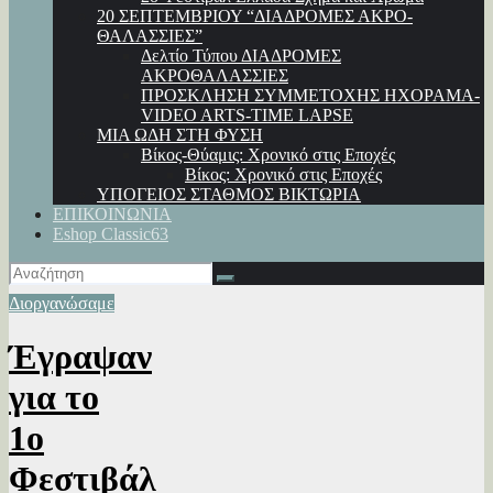
20 ΣΕΠΤΕΜΒΡΙΟΥ “ΔΙΑΔΡΟΜΕΣ ΑΚΡΟ-
ΘΑΛΑΣΣΙΕΣ”
Δελτίο Τύπου ΔΙΑΔΡΟΜΕΣ
ΑΚΡΟΘΑΛΑΣΣΙΕΣ
ΠΡΟΣΚΛΗΣΗ ΣΥΜΜΕΤΟΧΗΣ ΗΧΟΡΑΜΑ-
VIDEO ARTS-TIME LAPSE
ΜΙΑ ΩΔΗ ΣΤΗ ΦΥΣΗ
Βίκος-Θύαμις: Χρονικό στις Εποχές
Βίκος: Χρονικό στις Εποχές
ΥΠΟΓΕΙΟΣ ΣΤΑΘΜΟΣ ΒΙΚΤΩΡΙΑ
ΕΠΙΚΟΙΝΩΝΙΑ
Eshop Classic63
Διοργανώσαμε
Έγραψαν
για το
1ο
Φεστιβάλ