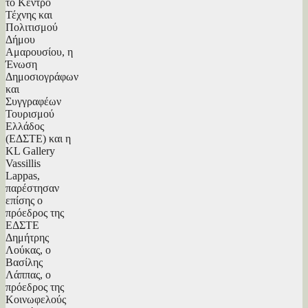
το Κέντρο
Τέχνης και
Πολιτισμού
Δήμου
Αμαρουσίου, η
Ένωση
Δημοσιογράφων
και
Συγγραφέων
Τουρισμού
Ελλάδος
(ΕΔΣΤΕ) και η
KL Gallery
Vassillis
Lappas,
παρέστησαν
επίσης ο
πρόεδρος της
ΕΔΣΤΕ
Δημήτρης
Λούκας, ο
Βασίλης
Λάππας, ο
πρόεδρος της
Κοινωφελούς