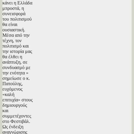
κάνει η Ελλάδα
μπροστά, η
συνεισφορά
του πολιτισμού
θα είναι
ουσιαστική.
Μέσα από την
τέχνη, τον
πολιτισμό και
την ιστορία μας
θα έλθει η
ανάπτυξη, σε
συνδυασμό με
την ενότητα »
σημείωσε ο κ.
Πατούλης,
ευχόμενος
«καλή
επιτυχία» στους
δημιουργούς
και
συμμετέχοντες
στο Φεστιβάλ.
Ως ένδειξη
αναγνώρισης