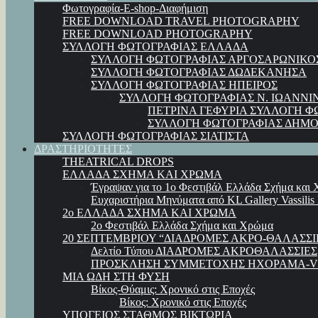
Φωτογραφία-E-shop-Διαφήμιση
FREE DOWNLOAD TRAVEL PHOTOGRAPHY
FREE DOWNLOAD PHOTOGRAPHY
ΣΥΛΛΟΓΗ ΦΩΤΟΓΡΑΦΙΑΣ ΕΛΛΑΔΑ
ΣΥΛΛΟΓΗ ΦΩΤΟΓΡΑΦΙΑΣ ΑΡΓΟΣΑΡΩΝΙΚΟ
ΣΥΛΛΟΓΗ ΦΩΤΟΓΡΑΦΙΑΣ ΔΩΔΕΚΑΝΗΣΑ
ΣΥΛΛΟΓΗ ΦΩΤΟΓΡΑΦΙΑΣ ΗΠΕΙΡΟΣ
ΣΥΛΛΟΓΗ ΦΩΤΟΓΡΑΦΙΑΣ Ν. ΙΩΑΝΝΙ
ΠΕΤΡΙΝΑ ΓΕΦΥΡΙΑ ΣΥΛΛΟΓΗ Φ
ΣΥΛΛΟΓΗ ΦΩΤΟΓΡΑΦΙΑΣ ΔΗΜΟ
ΣΥΛΛΟΓΗ ΦΩΤΟΓΡΑΦΙΑΣ ΣΙΑΤΙΣΤΑ
ΔΡΑΣΤΗΡΙΟΤΗΤΕΣ
THEATRICAL DROPS
ΕΛΛΑΔΑ ΣΧΗΜΑ ΚΑΙ ΧΡΩΜΑ
Έγραψαν για το 1ο Φεστιβάλ Ελλάδα Σχήμα και
Ευχαριστήρια Μηνύματα από KL Gallery Vassilis
2ο ΕΛΛΑΔΑ ΣΧΗΜΑ ΚΑΙ ΧΡΩΜΑ
2ο Φεστιβάλ Ελλάδα Σχήμα και Χρώμα
20 ΣΕΠΤΕΜΒΡΙΟΥ “ΔΙΑΔΡΟΜΕΣ ΑΚΡΟ-ΘΑΛΑΣΣΙ
Δελτίο Τύπου ΔΙΑΔΡΟΜΕΣ ΑΚΡΟΘΑΛΑΣΣΙΕΣ
ΠΡΟΣΚΛΗΣΗ ΣΥΜΜΕΤΟΧΗΣ ΗΧΟΡΑΜΑ-VI
ΜΙΑ ΩΔΗ ΣΤΗ ΦΥΣΗ
Βίκος-Θύαμις: Χρονικό στις Εποχές
Βίκος: Χρονικό στις Εποχές
ΥΠΟΓΕΙΟΣ ΣΤΑΘΜΟΣ ΒΙΚΤΩΡΙΑ