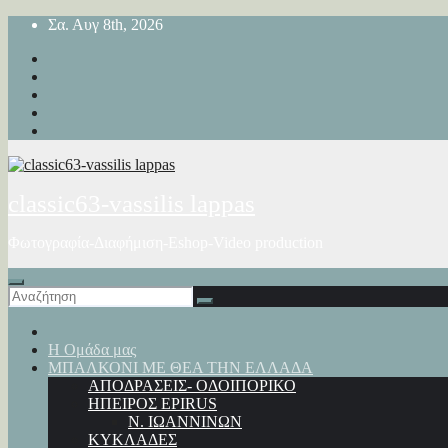
Μετάβαση
Σα. Αυγ 8th, 2026
στο
περιεχόμενο
classic63-vassilis lappas
Φωτογραφία-Διαφήμιση-Eshop-Video production
Η Ομάδα μας
ΜΠΑΛΚΟΝΙ ΜΕ ΘΕΑ ΤΗΝ ΕΛΛΑΔΑ
ΑΠΟΔΡΑΣΕΙΣ- ΟΔΟΙΠΟΡΙΚΟ
ΗΠΕΙΡΟΣ EPIRUS
Ν. ΙΩΑΝΝΙΝΩΝ
ΚΥΚΛΑΔΕΣ