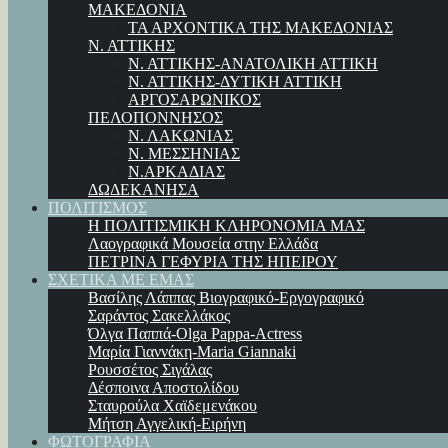
ΜΑΚΕΔΟΝΙΑ
ΤΑ ΑΡΧΟΝΤΙΚΑ ΤΗΣ ΜΑΚΕΔΟΝΙΑΣ
Ν. ΑΤΤΙΚΗΣ
Ν. ΑΤΤΙΚΗΣ-ΑΝΑΤΟΛΙΚΗ ΑΤΤΙΚΗ
Ν. ΑΤΤΙΚΗΣ-ΔΥΤΙΚΗ ΑΤΤΙΚΗ
ΑΡΓΟΣΑΡΩΝΙΚΟΣ
ΠΕΛΟΠΟΝΝΗΣΟΣ
Ν. ΛΑΚΩΝΙΑΣ
Ν. ΜΕΣΣΗΝΙΑΣ
Ν.ΑΡΚΑΔΙΑΣ
ΔΩΔΕΚΑΝΗΣΑ
ΠΟΛΙΤΙΣΜΟΣ
Η ΠΟΛΙΤΙΣΜΙΚΗ ΚΛΗΡΟΝΟΜΙΑ ΜΑΣ
Λαογραφικά Μουσεία στην Ελλάδα
ΠΕΤΡΙΝΑ ΓΕΦΥΡΙΑ ΤΗΣ ΗΠΕΙΡΟΥ
ΣΧΕΤΙΚΑ ΜΕ ΕΜΑΣ
Βασίλης Λάππας Βιογραφικό-Εργογραφικό
Σαράντος Σακελλάκος
Όλγα Παππά-Olga Pappa-Αctress
Μαρία Γιαννάκη-Maria Giannaki
Ρουσσέτος Σιγάλας
Δέσποινα Αποστολίδου
Σταυρούλα Χαϊδεμενάκου
Μήτση Αγγελική-Ειρήνη
ΦΩΤΟΓΡΑΦΙΑ