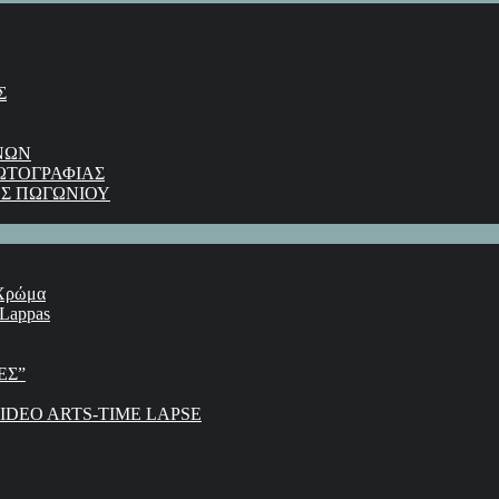
Σ
ΝΩΝ
ΩΤΟΓΡΑΦΙΑΣ
Σ ΠΩΓΩΝΙΟΥ
 Χρώμα
 Lappas
ΕΣ”
DEO ARTS-TIME LAPSE