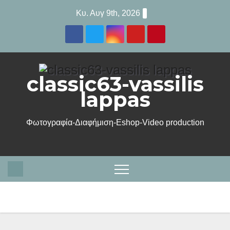
Μετάβαση
Κυ. Αυγ 9th, 2026
στο
περιεχόμενο
classic63-vassilis
lappas
Φωτογραφία-Διαφήμιση-Eshop-Video production