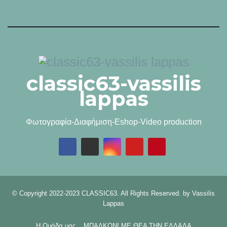
classic63-vassilis
lappas
Φωτογραφία-Διαφήμιση-Eshop-Video production
© Copyright 2022-2023 CLASSIC63. All Rights Reserved. by
Vassilis
Lappas
Η Ομάδα μας
ΜΠΑΛΚΟΝΙ ΜΕ ΘΕΑ ΤΗΝ ΕΛΛΑΔΑ