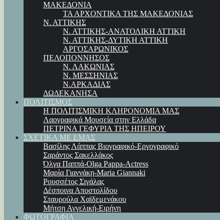
ΜΑΚΕΔΟΝΙΑ
ΤΑ ΑΡΧΟΝΤΙΚΑ ΤΗΣ ΜΑΚΕΔΟΝΙΑΣ
Ν. ΑΤΤΙΚΗΣ
Ν. ΑΤΤΙΚΗΣ-ΑΝΑΤΟΛΙΚΗ ΑΤΤΙΚΗ
Ν. ΑΤΤΙΚΗΣ-ΔΥΤΙΚΗ ΑΤΤΙΚΗ
ΑΡΓΟΣΑΡΩΝΙΚΟΣ
ΠΕΛΟΠΟΝΝΗΣΟΣ
Ν. ΛΑΚΩΝΙΑΣ
Ν. ΜΕΣΣΗΝΙΑΣ
Ν.ΑΡΚΑΔΙΑΣ
ΔΩΔΕΚΑΝΗΣΑ
ΠΟΛΙΤΙΣΜΟΣ
Η ΠΟΛΙΤΙΣΜΙΚΗ ΚΛΗΡΟΝΟΜΙΑ ΜΑΣ
Λαογραφικά Μουσεία στην Ελλάδα
ΠΕΤΡΙΝΑ ΓΕΦΥΡΙΑ ΤΗΣ ΗΠΕΙΡΟΥ
ΣΧΕΤΙΚΑ ΜΕ ΕΜΑΣ
Βασίλης Λάππας Βιογραφικό-Εργογραφικό
Σαράντος Σακελλάκος
Όλγα Παππά-Olga Pappa-Αctress
Μαρία Γιαννάκη-Maria Giannaki
Ρουσσέτος Σιγάλας
Δέσποινα Αποστολίδου
Σταυρούλα Χαϊδεμενάκου
Μήτση Αγγελική-Ειρήνη
ΦΩΤΟΓΡΑΦΙΑ