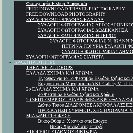
Φωτογραφία-E-shop-Διαφήμιση
FREE DOWNLOAD TRAVEL PHOTOGRAPHY
FREE DOWNLOAD PHOTOGRAPHY
ΣΥΛΛΟΓΗ ΦΩΤΟΓΡΑΦΙΑΣ ΕΛΛΑΔΑ
ΣΥΛΛΟΓΗ ΦΩΤΟΓΡΑΦΙΑΣ ΑΡΓΟΣΑΡΩΝΙΚΟ
ΣΥΛΛΟΓΗ ΦΩΤΟΓΡΑΦΙΑΣ ΔΩΔΕΚΑΝΗΣΑ
ΣΥΛΛΟΓΗ ΦΩΤΟΓΡΑΦΙΑΣ ΗΠΕΙΡΟΣ
ΣΥΛΛΟΓΗ ΦΩΤΟΓΡΑΦΙΑΣ Ν. ΙΩΑΝΝΙ
ΠΕΤΡΙΝΑ ΓΕΦΥΡΙΑ ΣΥΛΛΟΓΗ Φ
ΣΥΛΛΟΓΗ ΦΩΤΟΓΡΑΦΙΑΣ ΔΗΜΟ
ΣΥΛΛΟΓΗ ΦΩΤΟΓΡΑΦΙΑΣ ΣΙΑΤΙΣΤΑ
ΔΡΑΣΤΗΡΙΟΤΗΤΕΣ
THEATRICAL DROPS
ΕΛΛΑΔΑ ΣΧΗΜΑ ΚΑΙ ΧΡΩΜΑ
Έγραψαν για το 1ο Φεστιβάλ Ελλάδα Σχήμα και
Ευχαριστήρια Μηνύματα από KL Gallery Vassilis
2ο ΕΛΛΑΔΑ ΣΧΗΜΑ ΚΑΙ ΧΡΩΜΑ
2ο Φεστιβάλ Ελλάδα Σχήμα και Χρώμα
20 ΣΕΠΤΕΜΒΡΙΟΥ “ΔΙΑΔΡΟΜΕΣ ΑΚΡΟ-ΘΑΛΑΣΣΙ
Δελτίο Τύπου ΔΙΑΔΡΟΜΕΣ ΑΚΡΟΘΑΛΑΣΣΙΕΣ
ΠΡΟΣΚΛΗΣΗ ΣΥΜΜΕΤΟΧΗΣ ΗΧΟΡΑΜΑ-VI
ΜΙΑ ΩΔΗ ΣΤΗ ΦΥΣΗ
Βίκος-Θύαμις: Χρονικό στις Εποχές
Βίκος: Χρονικό στις Εποχές
ΥΠΟΓΕΙΟΣ ΣΤΑΘΜΟΣ ΒΙΚΤΩΡΙΑ