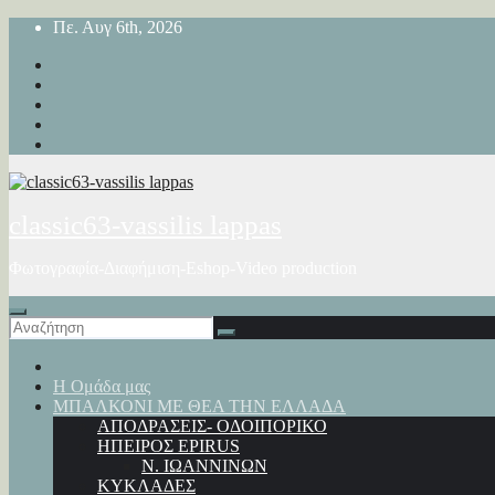
Μετάβαση
Πε. Αυγ 6th, 2026
στο
περιεχόμενο
classic63-vassilis lappas
Φωτογραφία-Διαφήμιση-Eshop-Video production
Η Ομάδα μας
ΜΠΑΛΚΟΝΙ ΜΕ ΘΕΑ ΤΗΝ ΕΛΛΑΔΑ
ΑΠΟΔΡΑΣΕΙΣ- ΟΔΟΙΠΟΡΙΚΟ
ΗΠΕΙΡΟΣ EPIRUS
Ν. ΙΩΑΝΝΙΝΩΝ
ΚΥΚΛΑΔΕΣ