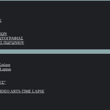
Σ
ΝΩΝ
ΩΤΟΓΡΑΦΙΑΣ
Σ ΠΩΓΩΝΙΟΥ
 Χρώμα
 Lappas
ΕΣ”
DEO ARTS-TIME LAPSE