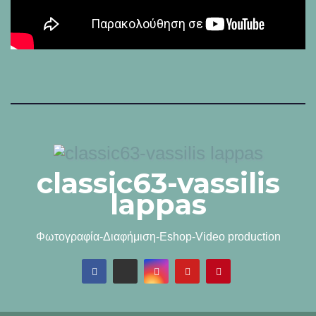
classic63-vassilis
lappas
Φωτογραφία-Διαφήμιση-Eshop-Video production