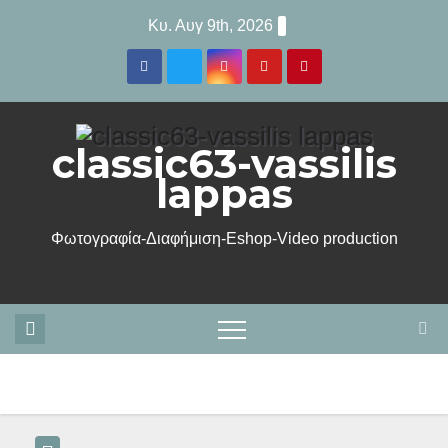
Μετάβαση
Κυ. Αυγ 9th, 2026
στο
περιεχόμενο
classic63-vassilis
lappas
Φωτογραφία-Διαφήμιση-Eshop-Video production