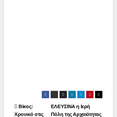
Πλοήγηση
Βίκος:
ΕΛΕΥΣΙΝΑ η Ιερή
άρθρων
Χρονικό στις
Πόλη της Αρχαιότητας