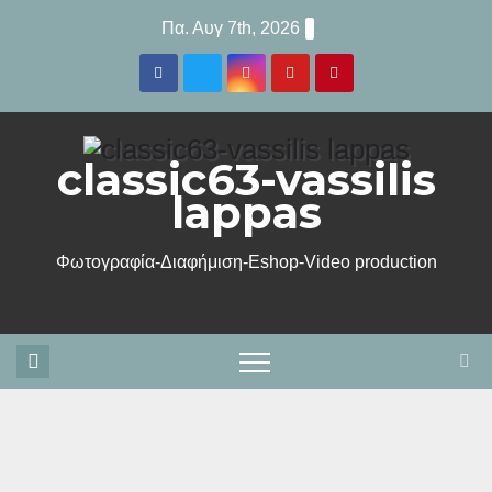
Μετάβαση
Πα. Αυγ 7th, 2026
στο
περιεχόμενο
classic63-vassilis
lappas
Φωτογραφία-Διαφήμιση-Eshop-Video production