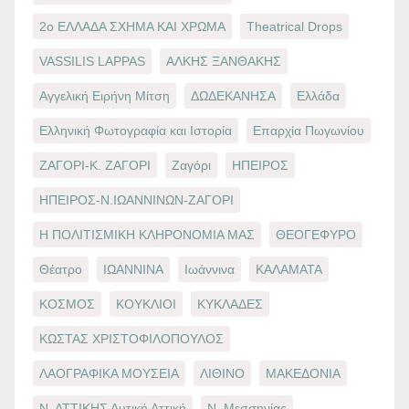
2ο ΕΛΛΑΔΑ ΣΧΗΜΑ ΚΑΙ ΧΡΩΜΑ
Theatrical Drops
VASSILIS LAPPAS
ΑΛΚΗΣ ΞΑΝΘΑΚΗΣ
Αγγελική Ειρήνη Μίτση
ΔΩΔΕΚΑΝΗΣΑ
Ελλάδα
Ελληνική Φωτογραφία και Ιστορία
Επαρχία Πωγωνίου
ΖΑΓΟΡΙ-Κ. ΖΑΓΟΡΙ
Ζαγόρι
ΗΠΕΙΡΟΣ
ΗΠΕΙΡΟΣ-Ν.ΙΩΑΝΝΙΝΩΝ-ΖΑΓΟΡΙ
Η ΠΟΛΙΤΙΣΜΙΚΗ ΚΛΗΡΟΝΟΜΙΑ ΜΑΣ
ΘΕΟΓΕΦΥΡΟ
Θέατρο
ΙΩΑΝΝΙΝΑ
Ιωάννινα
ΚΑΛΑΜΑΤΑ
ΚΟΣΜΟΣ
ΚΟΥΚΛΙΟΙ
ΚΥΚΛΑΔΕΣ
ΚΩΣΤΑΣ ΧΡΙΣΤΟΦΙΛΟΠΟΥΛΟΣ
ΛΑΟΓΡΑΦΙΚΑ ΜΟΥΣΕΙΑ
ΛΙΘΙΝΟ
ΜΑΚΕΔΟΝΙΑ
Ν. ΑΤΤΙΚΗΣ Δυτική Αττική
Ν. Μεσσηνίας