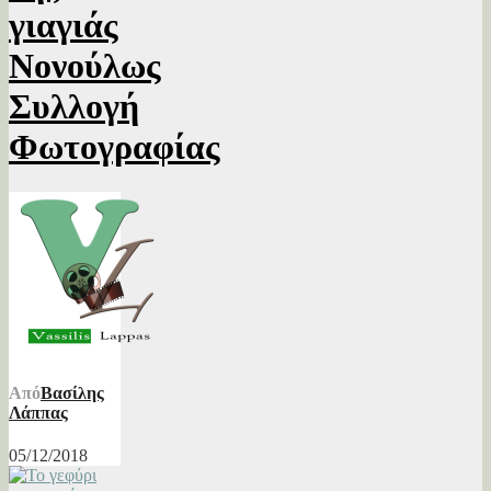
γιαγιάς
Νονούλως
Συλλογή
Φωτογραφίας
Από
Βασίλης
Λάππας
05/12/2018