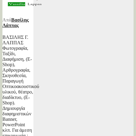
Από
Βασίλης
Λάππας
ΒΑΣΙΛΗΣ Γ.
ΛΑΠΠΑΣ
Φωτογραφία,
Ταξίδι,
Διαφήμιση, (E-
Shop),
Αρθρογραφία,
Σκηνοθεσία,
Παραγωγή
Οπτικοακουστικού
υλικού, θέατρο,
διαδίκτυο, (E-
Shop).
Δημιουργία
διαφημιστικών
Banner,
PowerPoint
κλπ. Για άμεση
επικοινωνία :