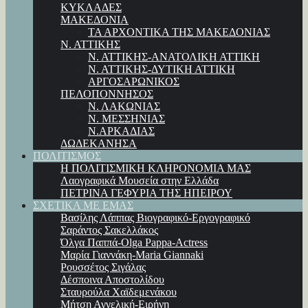
ΚΥΚΛΑΔΕΣ
ΜΑΚΕΔΟΝΙΑ
ΤΑ ΑΡΧΟΝΤΙΚΑ ΤΗΣ ΜΑΚΕΔΟΝΙΑΣ
Ν. ΑΤΤΙΚΗΣ
Ν. ΑΤΤΙΚΗΣ-ΑΝΑΤΟΛΙΚΗ ΑΤΤΙΚΗ
Ν. ΑΤΤΙΚΗΣ-ΔΥΤΙΚΗ ΑΤΤΙΚΗ
ΑΡΓΟΣΑΡΩΝΙΚΟΣ
ΠΕΛΟΠΟΝΝΗΣΟΣ
Ν. ΛΑΚΩΝΙΑΣ
Ν. ΜΕΣΣΗΝΙΑΣ
Ν.ΑΡΚΑΔΙΑΣ
ΔΩΔΕΚΑΝΗΣΑ
ΠΟΛΙΤΙΣΜΟΣ
Η ΠΟΛΙΤΙΣΜΙΚΗ ΚΛΗΡΟΝΟΜΙΑ ΜΑΣ
Λαογραφικά Μουσεία στην Ελλάδα
ΠΕΤΡΙΝΑ ΓΕΦΥΡΙΑ ΤΗΣ ΗΠΕΙΡΟΥ
ΣΧΕΤΙΚΑ ΜΕ ΕΜΑΣ
Βασίλης Λάππας Βιογραφικό-Εργογραφικό
Σαράντος Σακελλάκος
Όλγα Παππά-Olga Pappa-Αctress
Μαρία Γιαννάκη-Maria Giannaki
Ρουσσέτος Σιγάλας
Δέσποινα Αποστολίδου
Σταυρούλα Χαϊδεμενάκου
Μήτση Αγγελική-Ειρήνη