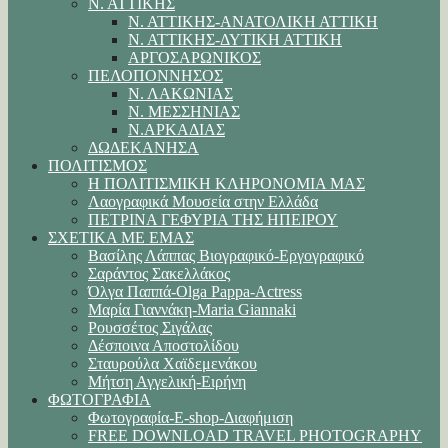
Ν. ΑΤΤΙΚΗΣ
Ν. ΑΤΤΙΚΗΣ-ΑΝΑΤΟΛΙΚΗ ΑΤΤΙΚΗ
Ν. ΑΤΤΙΚΗΣ-ΔΥΤΙΚΗ ΑΤΤΙΚΗ
ΑΡΓΟΣΑΡΩΝΙΚΟΣ
ΠΕΛΟΠΟΝΝΗΣΟΣ
Ν. ΛΑΚΩΝΙΑΣ
Ν. ΜΕΣΣΗΝΙΑΣ
Ν.ΑΡΚΑΔΙΑΣ
ΔΩΔΕΚΑΝΗΣΑ
ΠΟΛΙΤΙΣΜΟΣ
Η ΠΟΛΙΤΙΣΜΙΚΗ ΚΛΗΡΟΝΟΜΙΑ ΜΑΣ
Λαογραφικά Μουσεία στην Ελλάδα
ΠΕΤΡΙΝΑ ΓΕΦΥΡΙΑ ΤΗΣ ΗΠΕΙΡΟΥ
ΣΧΕΤΙΚΑ ΜΕ ΕΜΑΣ
Βασίλης Λάππας Βιογραφικό-Εργογραφικό
Σαράντος Σακελλάκος
Όλγα Παππά-Olga Pappa-Αctress
Μαρία Γιαννάκη-Maria Giannaki
Ρουσσέτος Σιγάλας
Δέσποινα Αποστολίδου
Σταυρούλα Χαϊδεμενάκου
Μήτση Αγγελική-Ειρήνη
ΦΩΤΟΓΡΑΦΙΑ
Φωτογραφία-E-shop-Διαφήμιση
FREE DOWNLOAD TRAVEL PHOTOGRAPHY