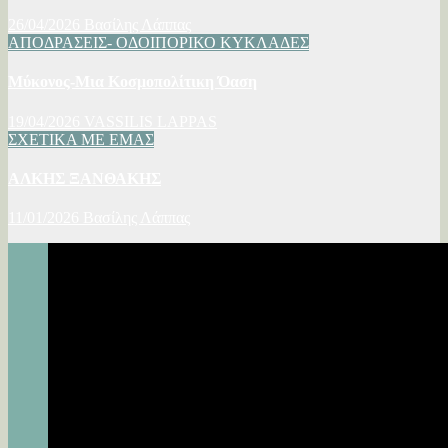
26/04/2026
Βασίλης Λάππας
ΑΠΟΔΡΑΣΕΙΣ- ΟΔΟΙΠΟΡΙΚΟ
ΚΥΚΛΑΔΕΣ
Μύκονος-Μια Κοσμοπολίτικη Όαση
19/04/2026
VASSILIS LAPPAS
ΣΧΕΤΙΚΑ ΜΕ ΕΜΑΣ
ΑΛΚΗΣ ΞΑΝΘΑΚΗΣ
11/01/2026
Βασίλης Λάππας