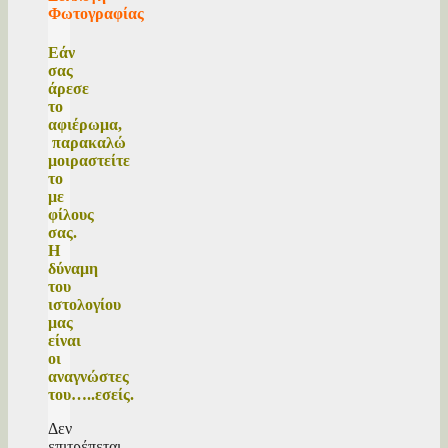
Φωτογραφίας
Εάν
σας
άρεσε
το
αφιέρωμα,
παρακαλώ
μοιραστείτε
το
με
φίλους
σας.
Η
δύναμη
του
ιστολογίου
μας
είναι
οι
αναγνώστες
του…..εσείς.
Δεν
επιτρέπεται