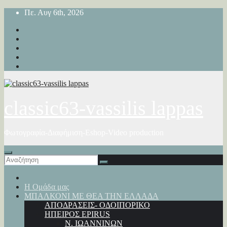
Μετάβαση
Πε. Αυγ 6th, 2026
στο
περιεχόμενο
classic63-vassilis lappas
Φωτογραφία-Διαφήμιση-Eshop-Video production
Η Ομάδα μας
ΜΠΑΛΚΟΝΙ ΜΕ ΘΕΑ ΤΗΝ ΕΛΛΑΔΑ
ΑΠΟΔΡΑΣΕΙΣ- ΟΔΟΙΠΟΡΙΚΟ
ΗΠΕΙΡΟΣ EPIRUS
Ν. ΙΩΑΝΝΙΝΩΝ