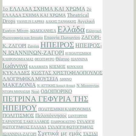
1ο ΕΛΛΑΔΑ ΣΧΗΜΑ ΚΑΙ ΧΡΩΜΑ
2ο
Theatrical
ΕΛΛΑΔΑ ΣΧΗΜΑ ΚΑΙ ΧΡΩΜΑ
Drops
Αγγελική
VASSILIS LAPPAS
ΑΛΚΗΣ ΞΑΝΘΑΚΗΣ
Ελλάδα
Ειρήνη Μίτση
ΔΩΔΕΚΑΝΗΣΑ
Ελληνική
ΖΑΓΟΡΙ-
Επαρχία Πωγωνίου
Φωτογραφία και Ιστορία
ΗΠΕΙΡΟΣ
ΗΠΕΙΡΟΣ-
Κ. ΖΑΓΟΡΙ
Ζαγόρι
Ν.ΙΩΑΝΝΙΝΩΝ-ΖΑΓΟΡΙ
Η ΠΟΛΙΤΙΣΜΙΚΗ
Θέατρο
ΚΛΗΡΟΝΟΜΙΑ ΜΑΣ
ΘΕΟΓΕΦΥΡΟ
ΙΩΑΝΝΙΝΑ
Ιωάννινα
ΚΟΣΜΟΣ
ΚΑΛΑΜΑΤΑ
ΚΟΥΚΛΙΟΙ
ΚΥΚΛΑΔΕΣ
ΚΩΣΤΑΣ ΧΡΙΣΤΟΦΙΛΟΠΟΥΛΟΣ
ΛΑΟΓΡΑΦΙΚΑ ΜΟΥΣΕΙΑ
ΛΙΘΙΝΟ
ΜΑΚΕΔΟΝΙΑ
Ν. Μεσσηνίας
Ν. ΑΤΤΙΚΗΣ Δυτική Αττική
ΟΔΟΙΠΟΡΙΚΟ
Νερό
ΝΤΟΡΑ ΜΗΝΑΪΔΗ
ΠΕΤΡΙΝΑ ΓΕΦΥΡΙΑ ΤΗΣ
ΗΠΕΙΡΟΥ
ΠΟΛΙΤΙΣΜΙΚΗ ΚΛΗΡΟΝΟΜΙΑ
ΠΟΛΙΤΙΣΜΟΣ
Πελοπόννησος
ΣΑΝΤΟΡΙΝΗ
ΣΑΡΑΝΤΟΣ ΣΑΚΕΛΛΑΚΟΣ
ΣΥΛΛΟΓΗ
ΣΙΔΗΡΟΚΑΣΤΡΟ
ΦΩΤΟΓΡΑΦΙΑΣ ΕΛΛΑΔΑ
ΣΥΛΛΟΓΗ ΦΩΤΟΓΡΑΦΙΑΣ
Σχετικά με εμάς
ΤΑΞΙΔΙ
ΙΩΑΝΝΙΝΑ-ΖΑΓΟΡΙ