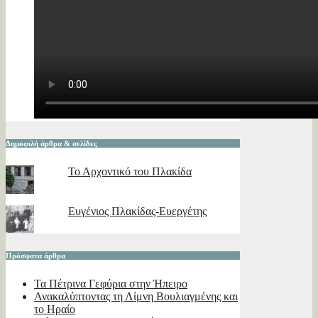
Δημοφιλή άρθρα & σελίδες
Το Αρχοντικό του Πλακίδα
Ευγένιος Πλακίδας-Ευεργέτης
Πρόσφατα άρθρα
Τα Πέτρινα Γεφύρια στην Ήπειρο
Ανακαλύπτοντας τη Λίμνη Βουλιαγμένης και
το Ηραίο