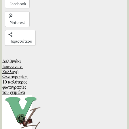
Facebook
Pinterest
Περισσότερα
Πλοήγηση
Δελβινάκι
Ιωαννίνων-
άρθρων
Συλλογή
Φωτογραφίας
10 καλύτερες
φωτογραφίες
του χειμώνα