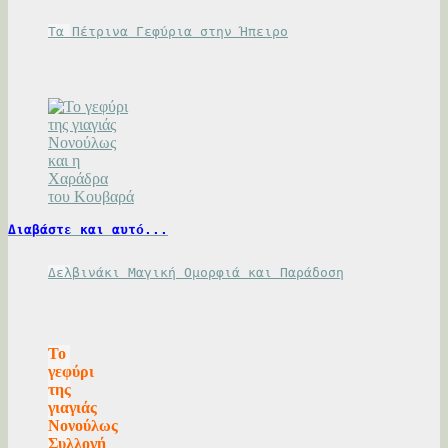
Τα Πέτρινα Γεφύρια στην Ήπειρο
Διαβάστε και αυτό...
Δελβινάκι Μαγική Ομορφιά και Παράδοση
Το
γεφύρι
της
γιαγιάς
Νονούλως
Συλλογή