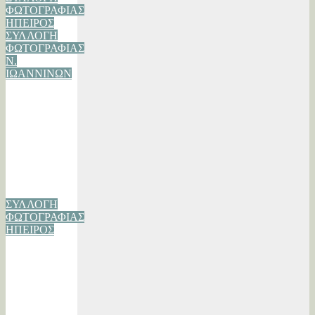
ΦΩΤΟΓΡΑΦΙΑΣ
ΗΠΕΙΡΟΣ
ΣΥΛΛΟΓΗ
ΦΩΤΟΓΡΑΦΙΑΣ
Ν.
ΙΩΑΝΝΙΝΩΝ
Δίλοφο ή
Σωπετσέλι-
Συλλογή
Φωτογραφίας
02/12/2020
Βασίλης
Λάππας
ΣΥΛΛΟΓΗ
ΦΩΤΟΓΡΑΦΙΑΣ
ΗΠΕΙΡΟΣ
10 καλύτερες
φωτογραφίες
του χειμώνα
10/01/2019