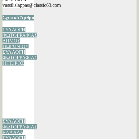
vassilislappas@classic63.com
Σχετικό Άρθρο
ΣΥΛΛΟΓΗ
ΦΩΤΟΓΡΑΦΙΑΣ
ΔΗΜΟΣ
ΠΩΓΩΝΙΟΥ
ΣΥΛΛΟΓΗ
ΦΩΤΟΓΡΑΦΙΑΣ
ΗΠΕΙΡΟΣ
Λίμνη
Ζαραβίνα
Συλλογή
Φωτογραφίας
24/10/2023
Βασίλης
Λάππας
ΣΥΛΛΟΓΗ
ΦΩΤΟΓΡΑΦΙΑΣ
ΕΛΛΑΔΑ
ΣΥΛΛΟΓΗ