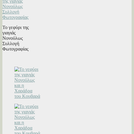
Το γεφύρι της
γιαγιάς
Νονούλως
Συλλογή
Φωτογραφίας