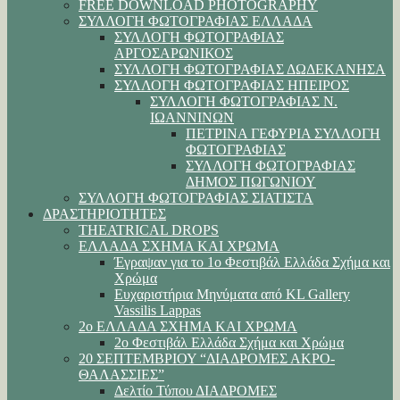
FREE DOWNLOAD PHOTOGRAPHY
ΣΥΛΛΟΓΗ ΦΩΤΟΓΡΑΦΙΑΣ ΕΛΛΑΔΑ
ΣΥΛΛΟΓΗ ΦΩΤΟΓΡΑΦΙΑΣ
ΑΡΓΟΣΑΡΩΝΙΚΟΣ
ΣΥΛΛΟΓΗ ΦΩΤΟΓΡΑΦΙΑΣ ΔΩΔΕΚΑΝΗΣΑ
ΣΥΛΛΟΓΗ ΦΩΤΟΓΡΑΦΙΑΣ ΗΠΕΙΡΟΣ
ΣΥΛΛΟΓΗ ΦΩΤΟΓΡΑΦΙΑΣ Ν.
ΙΩΑΝΝΙΝΩΝ
ΠΕΤΡΙΝΑ ΓΕΦΥΡΙΑ ΣΥΛΛΟΓΗ
ΦΩΤΟΓΡΑΦΙΑΣ
ΣΥΛΛΟΓΗ ΦΩΤΟΓΡΑΦΙΑΣ
ΔΗΜΟΣ ΠΩΓΩΝΙΟΥ
ΣΥΛΛΟΓΗ ΦΩΤΟΓΡΑΦΙΑΣ ΣΙΑΤΙΣΤΑ
ΔΡΑΣΤΗΡΙΟΤΗΤΕΣ
THEATRICAL DROPS
ΕΛΛΑΔΑ ΣΧΗΜΑ ΚΑΙ ΧΡΩΜΑ
Έγραψαν για το 1ο Φεστιβάλ Ελλάδα Σχήμα και
Χρώμα
Ευχαριστήρια Μηνύματα από KL Gallery
Vassilis Lappas
2ο ΕΛΛΑΔΑ ΣΧΗΜΑ ΚΑΙ ΧΡΩΜΑ
2ο Φεστιβάλ Ελλάδα Σχήμα και Χρώμα
20 ΣΕΠΤΕΜΒΡΙΟΥ “ΔΙΑΔΡΟΜΕΣ ΑΚΡΟ-
ΘΑΛΑΣΣΙΕΣ”
Δελτίο Τύπου ΔΙΑΔΡΟΜΕΣ