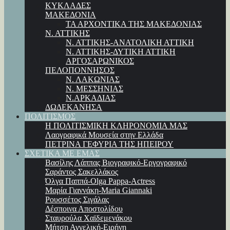
ΚΥΚΛΑΔΕΣ
ΜΑΚΕΔΟΝΙΑ
ΤΑ ΑΡΧΟΝΤΙΚΑ ΤΗΣ ΜΑΚΕΔΟΝΙΑΣ
Ν. ΑΤΤΙΚΗΣ
Ν. ΑΤΤΙΚΗΣ-ΑΝΑΤΟΛΙΚΗ ΑΤΤΙΚΗ
Ν. ΑΤΤΙΚΗΣ-ΔΥΤΙΚΗ ΑΤΤΙΚΗ
ΑΡΓΟΣΑΡΩΝΙΚΟΣ
ΠΕΛΟΠΟΝΝΗΣΟΣ
Ν. ΛΑΚΩΝΙΑΣ
Ν. ΜΕΣΣΗΝΙΑΣ
Ν.ΑΡΚΑΔΙΑΣ
ΔΩΔΕΚΑΝΗΣΑ
ΠΟΛΙΤΙΣΜΟΣ
Η ΠΟΛΙΤΙΣΜΙΚΗ ΚΛΗΡΟΝΟΜΙΑ ΜΑΣ
Λαογραφικά Μουσεία στην Ελλάδα
ΠΕΤΡΙΝΑ ΓΕΦΥΡΙΑ ΤΗΣ ΗΠΕΙΡΟΥ
ΣΧΕΤΙΚΑ ΜΕ ΕΜΑΣ
Βασίλης Λάππας Βιογραφικό-Εργογραφικό
Σαράντος Σακελλάκος
Όλγα Παππά-Olga Pappa-Αctress
Μαρία Γιαννάκη-Maria Giannaki
Ρουσσέτος Σιγάλας
Δέσποινα Αποστολίδου
Σταυρούλα Χαϊδεμενάκου
Μήτση Αγγελική-Ειρήνη