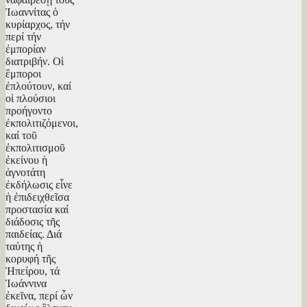
Ἰωαννίτας ὁ
κυρίαρχος, τήν
περί τήν
ἐμπορίαν
διατριβήν. Οἱ
ἒμποροι
ἐπλούτουν, καί
οἱ πλούσιοι
προήγοντο
ἐκπολιτιζόμενοι,
καί τοῦ
ἐκπολιτισμοῦ
ἐκείνου ἡ
ἁγνοτάτη
ἐκδήλωσις εἶνε
ἡ ἐπιδειχθεῖσα
προστασία καί
διάδοσις τῆς
παιδείας. Διά
ταύτης ἡ
κορυφή τῆς
Ἠπείρου, τά
Ἰωάννινα
ἐκεῖνα, περί ὧν