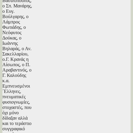
Βασιλόπουλος,
ο Σπ. Μανάρης,
ο Ευγ.
Βούλγαρης, ο
Λάμπρος
Φωτιάδης, ο
Νεόφυτος
Δούκας, ο
Ιωάννης
Βηλαράς, ο Αν.
Σακελλαρίου,
ο.Γ. Κρανάς η
Αίσωπος, ο Π.
Αραβαντινός, ο
Γ. Καλούδης
κ.α.
Εμπνευσμένοι
΄Ελληνες,
πνευματικές
φυσιογνωμίες,
στοχαστές, που
όχι μόνο
δίδαξαν αλλά
και το τεράστιο
συγγραφικό