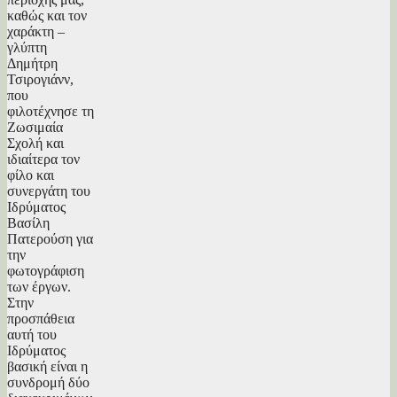
καθώς και τον
χαράκτη –
γλύπτη
Δημήτρη
Τσιρογιάνν,
που
φιλοτέχνησε τη
Ζωσιμαία
Σχολή και
ιδιαίτερα τον
φίλο και
συνεργάτη του
Ιδρύματος
Βασίλη
Πατερούση για
την
φωτογράφιση
των έργων.
Στην
προσπάθεια
αυτή του
Ιδρύματος
βασική είναι η
συνδρομή δύο