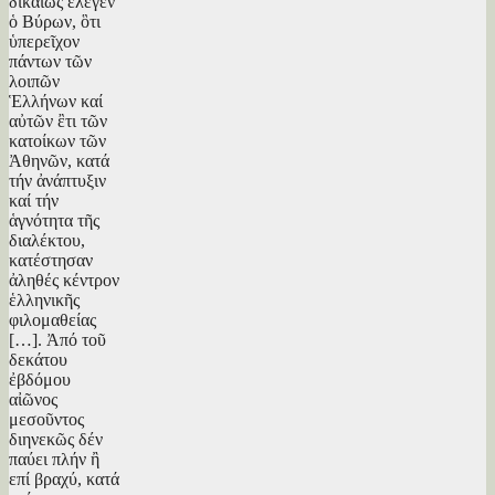
δικαίως ἒλεγεν
ὁ Βύρων, ὃτι
ὑπερεῖχον
πάντων τῶν
λοιπῶν
Ἑλλήνων καί
αὐτῶν ἒτι τῶν
κατοίκων τῶν
Ἀθηνῶν, κατά
τήν ἀνάπτυξιν
καί τήν
ἁγνότητα τῆς
διαλέκτου,
κατέστησαν
ἀληθές κέντρον
ἑλληνικῆς
φιλομαθείας
[…]. Ἀπό τοῦ
δεκάτου
ἐβδόμου
αἰῶνος
μεσοῦντος
διηνεκῶς δέν
παύει πλήν ἢ
επί βραχύ, κατά