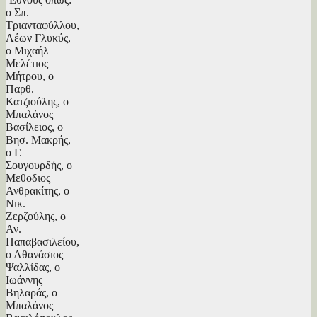
ο Σπ.
Τριανταφύλλου,
Λέων Γλυκύς,
ο Μιχαήλ –
Μελέτιος
Μήτρου, ο
Παρθ.
Κατζιούλης, ο
Μπαλάνος
Βασίλειος, ο
Βησ. Μακρής,
ο Γ.
Σουγουρδής, ο
Μεθοδιος
Ανθρακίτης, ο
Νικ.
Ζερζούλης, ο
Αν.
Παπαβασιλείου,
ο Αθανάσιος
Ψαλλίδας, ο
Ιωάννης
Βηλαράς, ο
Μπαλάνος