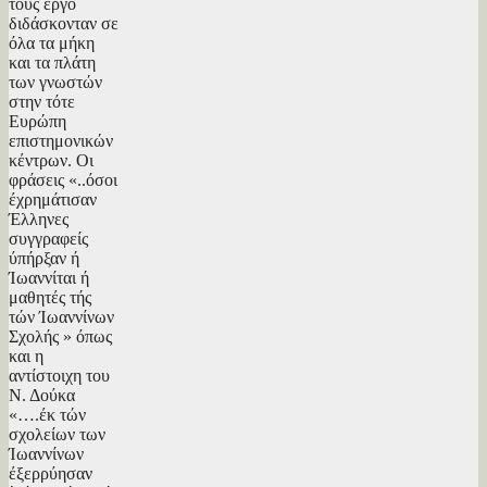
τους έργο
διδάσκονταν σε
όλα τα μήκη
και τα πλάτη
των γνωστών
στην τότε
Ευρώπη
επιστημονικών
κέντρων. Οι
φράσεις «..όσοι
έχρημάτισαν
Έλληνες
συγγραφείς
ύπήρξαν ή
Ίωαννίται ή
μαθητές τής
τών Ίωαννίνων
Σχολής » όπως
και η
αντίστοιχη του
Ν. Δούκα
«….έκ τών
σχολείων των
Ίωαννίνων
έξερρύησαν