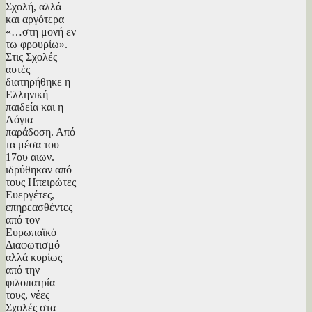
Σχολή, αλλά
και αργότερα
«…στη μονή εν
τω φρουρίω».
Στις Σχολές
αυτές
διατηρήθηκε η
Ελληνική
παιδεία και η
Λόγια
παράδοση. Από
τα μέσα του
17ου αιων.
ιδρύθηκαν από
τους Ηπειρώτες
Ευεργέτες,
επηρεασθέντες
από τον
Ευρωπαϊκό
Διαφωτισμό
αλλά κυρίως
από την
φιλοπατρία
τους, νέες
Σχολές στα