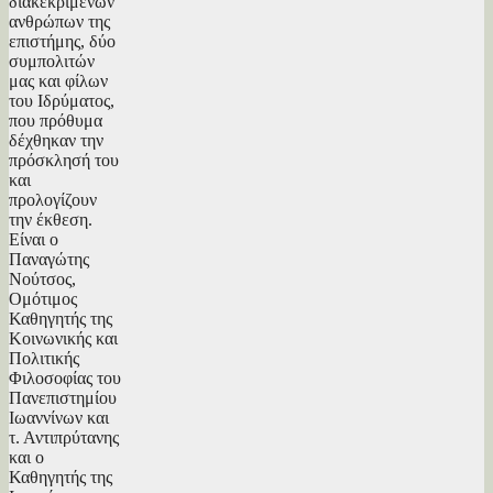
διακεκριμένων
ανθρώπων της
επιστήμης, δύο
συμπολιτών
μας και φίλων
του Ιδρύματος,
που πρόθυμα
δέχθηκαν την
πρόσκλησή του
και
προλογίζουν
την έκθεση.
Είναι ο
Παναγώτης
Νούτσος,
Ομότιμος
Καθηγητής της
Κοινωνικής και
Πολιτικής
Φιλοσοφίας του
Πανεπιστημίου
Ιωαννίνων και
τ. Αντιπρύτανης
και ο
Καθηγητής της