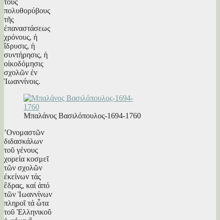
τούς
πολυθορύβους
τῆς
ἐπαναστάσεως
χρόνους, ἡ
ἴδρυσις, ἡ
συντήρησις, ἡ
οἰκοδόμησις
σχολῶν ἐν
Ἰωαννίνοις.
Μπαλάνος Βασιλόπουλος-1694-1760
’Ονομαστῶν
διδασκάλων
τοῦ γένους
χορεία κοσμεῖ
τῶν σχολῶν
ἐκείνων τάς
ἒδρας, καί ἀπό
τῶν Ἰωαννίνων
πληροῖ τά ὦτα
τοῦ Ἑλληνικοῦ