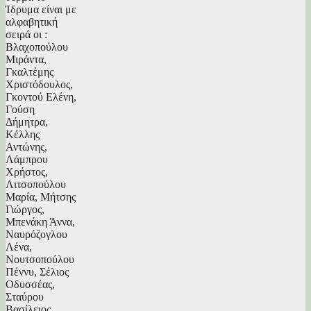
Ίδρυμα είναι με
αλφαβητική
σειρά οι :
Βλαχοπούλου
Μιράντα,
Γκαλτέμης
Χριστόδουλος,
Γκοντού Ελένη,
Γούση
Δήμητρα,
Κέλλης
Αντώνης,
Λάμπρου
Χρήστος,
Λιτσοπούλου
Μαρία, Μήτσης
Γιώργος,
Μπενάκη Άννα,
Ναυρόζογλου
Λένα,
Νουτσοπούλου
Πέννυ, Σέλιος
Οδυσσέας,
Σταύρου
Βασίλειος,