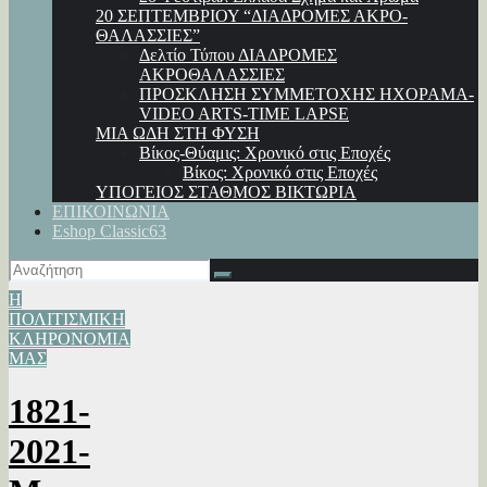
20 ΣΕΠΤΕΜΒΡΙΟΥ “ΔΙΑΔΡΟΜΕΣ ΑΚΡΟ-
ΘΑΛΑΣΣΙΕΣ”
Δελτίο Τύπου ΔΙΑΔΡΟΜΕΣ
ΑΚΡΟΘΑΛΑΣΣΙΕΣ
ΠΡΟΣΚΛΗΣΗ ΣΥΜΜΕΤΟΧΗΣ ΗΧΟΡΑΜΑ-
VIDEO ARTS-TIME LAPSE
ΜΙΑ ΩΔΗ ΣΤΗ ΦΥΣΗ
Βίκος-Θύαμις: Χρονικό στις Εποχές
Βίκος: Χρονικό στις Εποχές
ΥΠΟΓΕΙΟΣ ΣΤΑΘΜΟΣ ΒΙΚΤΩΡΙΑ
ΕΠΙΚΟΙΝΩΝΙΑ
Eshop Classic63
Η
ΠΟΛΙΤΙΣΜΙΚΗ
ΚΛΗΡΟΝΟΜΙΑ
ΜΑΣ
1821-
2021-