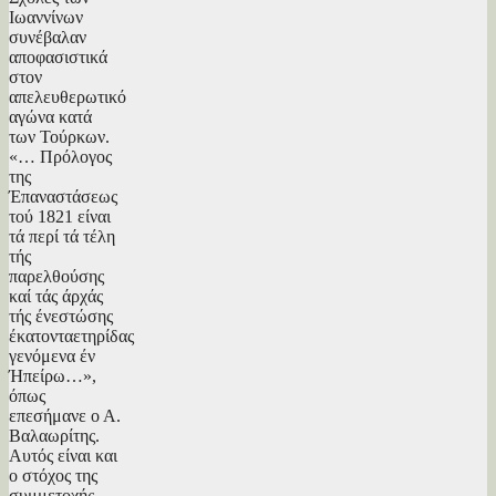
Ιωαννίνων
συνέβαλαν
αποφασιστικά
στον
απελευθερωτικό
αγώνα κατά
των Τούρκων.
«… Πρόλογος
της
Έπαναστάσεως
τού 1821 είναι
τά περί τά τέλη
τής
παρελθούσης
καί τάς άρχάς
τής ένεστώσης
έκατονταετηρίδας
γενόμενα έν
Ήπείρω…»,
όπως
επεσήμανε ο Α.
Βαλαωρίτης.
Αυτός είναι και
ο στόχος της
συμμετοχής