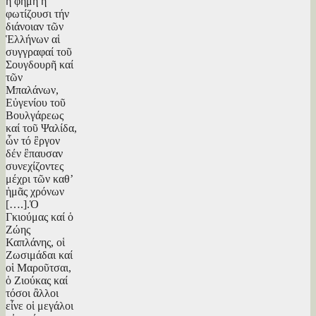
ἡ φήμη ἢ
φωτίζουσι τήν
διάνοιαν τῶν
Ἑλλήνων αἱ
συγγραφαί τοῦ
Σουγδουρῆ καί
τῶν
Μπαλάνων,
Εὐγενίου τοῦ
Βουλγάρεως
καί τοῦ Ψαλίδα,
ὧν τό ἒργον
δέν ἒπαυσαν
συνεχίζοντες
μέχρι τῶν καθ’
ἡμᾶς χρόνων
[….].Ὁ
Γκιούμας καί ὁ
Ζώης
Καπλάνης, οἱ
Ζωσιμάδαι καί
οἱ Μαροῦτσαι,
ὁ Ζιούκας καί
τόσοι ἂλλοι
εἶνε οἱ μεγάλοι