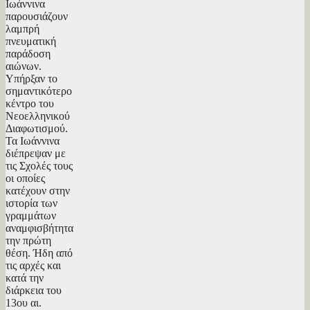
Ιωάννινα
παρουσιάζουν
λαμπρή
πνευματική
παράδοση
αιώνων.
Υπήρξαν το
σημαντικότερο
κέντρο του
Νεοελληνικού
Διαφωτισμού.
Τα Ιωάννινα
διέπρεψαν με
τις Σχολές τους
οι οποίες
κατέχουν στην
ιστορία των
γραμμάτων
αναμφισβήτητα
την πρώτη
θέση. Ήδη από
τις αρχές και
κατά την
διάρκεια του
13ου αι.