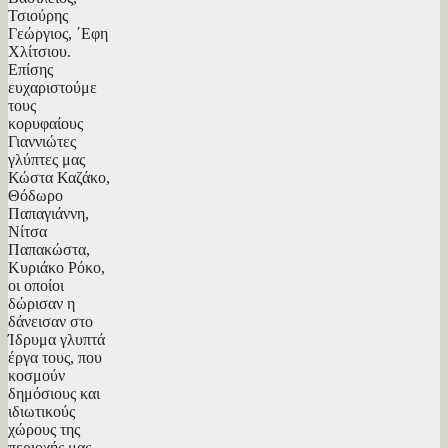
Τσιούρης
Γεώργιος, ΄Εφη
Χλίτσιου.
Επίσης
ευχαριστούμε
τους
κορυφαίους
Γιαννιώτες
γλύπτες μας
Κώστα Καζάκο,
Θόδωρο
Παπαγιάννη,
Νίτσα
Παπακώστα,
Κυριάκο Ρόκο,
οι οποίοι
δώρισαν η
δάνεισαν στο
Ίδρυμα γλυπτά
έργα τους, που
κοσμούν
δημόσιους και
ιδιωτικούς
χώρους της
περιοχής μας,