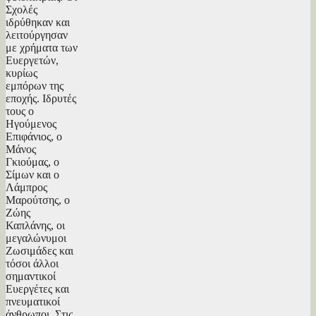
Σχολές
ιδρύθηκαν και
λειτούργησαν
με χρήματα των
Ευεργετών,
κυρίως
εμπόρων της
εποχής. Ιδρυτές
τους ο
Ηγούμενος
Επιφάνιος, ο
Μάνος
Γκιούμας, ο
Σίμων και ο
Λάμπρος
Μαρούτσης, ο
Ζώης
Καπλάνης, οι
μεγαλώνυμοι
Ζωσιμάδες και
τόσοι άλλοι
σημαντικοί
Ευεργέτες και
πνευματικοί
άνθρωποι. Στις