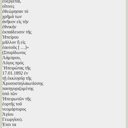
εὐεργέται,
οἳτινες
ἐθεώρησαν τό
χρῆμά των
ἀνῆκον εἰς τήν
ἐθνικήν
ἐκπαίδευσιν τῆς
Ἠπείρου
μᾶλλον ἢ εἰς
ἑαυτοῦς [ …]»
(Σπυρίδωνος
Λάμπρου,
Λόγος πρός
΄Ηπειρώτας τῆς
17.01.1892 ἐν
τῇ ἐκκλησίᾳ τῆς
Χρυσοσπηλαιωτίσσης
πανηγυριζομένης
ὑπό τῶν
Ἠπειρωτῶν τῆς
ἐορτῆς τοῦ
νεομάρτυρος
Ἁγίου
Γεωργίου).
Έτσι τα