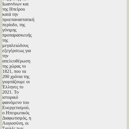
Ιωαννίνων και
της Ηπείρου
κατά την
προεπαναστατική
περίοδο, της
γόνιμης
προπαρασκευής
της
μεγαλειώδους
εξεγέρσεως για
την
απελευθέρωση
της χώρας το
1821, που τα
200 χρόνια της
γιορτάζουμε οι
Έλληνες το
2021. Το
ιστορικό
φαινόμενο του
Ευεργετισμού,
ο Ηπειρωτικός
Διαφωτισμός, η
Λογιοσύνη, οι
Σχολές των