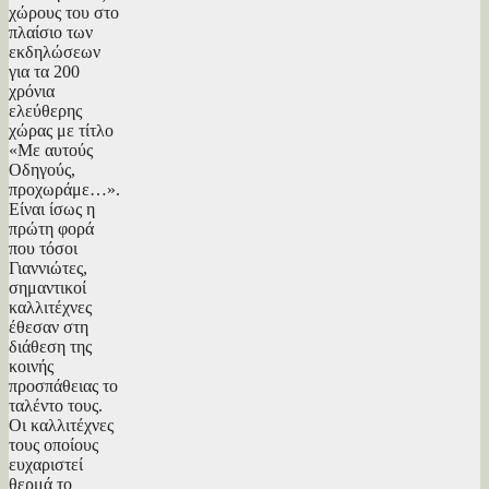
χώρους του στο
πλαίσιο των
εκδηλώσεων
για τα 200
χρόνια
ελεύθερης
χώρας με τίτλο
«Με αυτούς
Oδηγούς,
προχωράμε…».
Είναι ίσως η
πρώτη φορά
που τόσοι
Γιαννιώτες,
σημαντικοί
καλλιτέχνες
έθεσαν στη
διάθεση της
κοινής
προσπάθειας το
ταλέντο τους.
Οι καλλιτέχνες
τους οποίους
ευχαριστεί
θερμά το