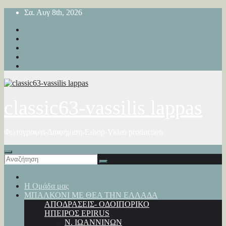
Μετάβαση
Σα. Αυγ 8th, 2026
στο
περιεχόμενο
classic63-vassilis lappas
Φωτογραφία-Διαφήμιση-Eshop-Video production
Η Ομάδα μας
ΜΠΑΛΚΟΝΙ ΜΕ ΘΕΑ ΤΗΝ ΕΛΛΑΔΑ
ΑΠΟΔΡΑΣΕΙΣ- ΟΔΟΙΠΟΡΙΚΟ
ΗΠΕΙΡΟΣ EPIRUS
Ν. ΙΩΑΝΝΙΝΩΝ