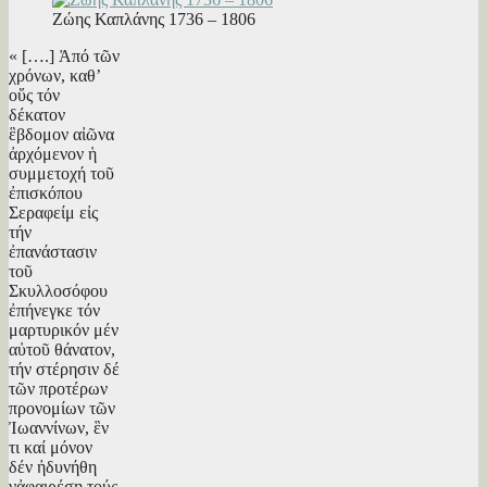
Ζώης Καπλάνης 1736 – 1806
« [….] Ἀπό τῶν
χρόνων, καθ’
οὕς τόν
δέκατον
ἓβδομον αἰῶνα
ἀρχόμενον ἡ
συμμετοχή τοῦ
ἐπισκόπου
Σεραφείμ εἰς
τήν
ἐπανάστασιν
τοῦ
Σκυλλοσόφου
ἐπήνεγκε τόν
μαρτυρικόν μέν
αὐτοῦ θάνατον,
τήν στέρησιν δέ
τῶν προτέρων
προνομίων τῶν
Ἰωαννίνων, ἓν
τι καί μόνον
δέν ἠδυνήθη
νἀφαιρέσῃ τούς