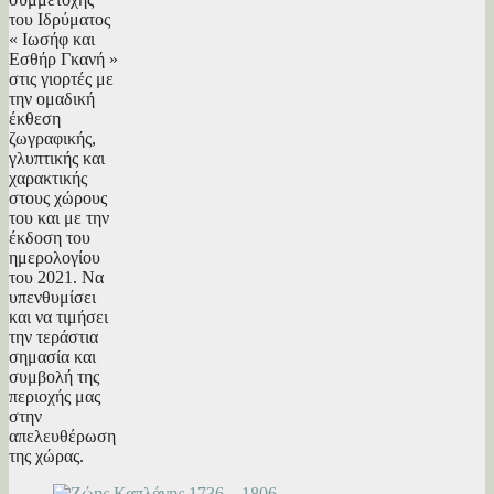
του Ιδρύματος
« Ιωσήφ και
Εσθήρ Γκανή »
στις γιορτές με
την ομαδική
έκθεση
ζωγραφικής,
γλυπτικής και
χαρακτικής
στους χώρους
του και με την
έκδοση του
ημερολογίου
του 2021. Να
υπενθυμίσει
και να τιμήσει
την τεράστια
σημασία και
συμβολή της
περιοχής μας
στην
απελευθέρωση
της χώρας.