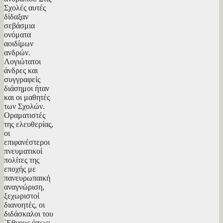
Σχολές αυτές
δίδαξαν
σεβάσμια
ονόματα
αοιδίμων
ανδρών.
Λογιώτατοι
άνδρες και
συγγραφείς
διάσημοι ήταν
και οι μαθητές
των Σχολών.
Οραματιστές
της ελευθερίας,
οι
επιφανέστεροι
πνευματικοί
πολίτες της
εποχής με
πανευρωπαική
αναγνώριση,
ξεχωριστοί
διανοητές, οι
διδάσκαλοι του
΄Εθνους όπως: