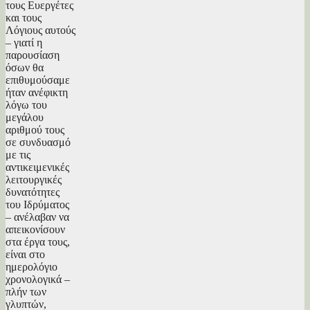
τους Ευεργέτες
και τους
Λόγιους αυτούς
– γιατί η
παρουσίαση
όσων θα
επιθυμούσαμε
ήταν ανέφικτη
λόγω του
μεγάλου
αριθμού τους
σε συνδυασμό
με τις
αντικειμενικές
λειτουργικές
δυνατότητες
του Ιδρύματος
– ανέλαβαν να
απεικονίσουν
στα έργα τους,
είναι στο
ημερολόγιο
χρονολογικά –
πλήν των
γλυπτών,