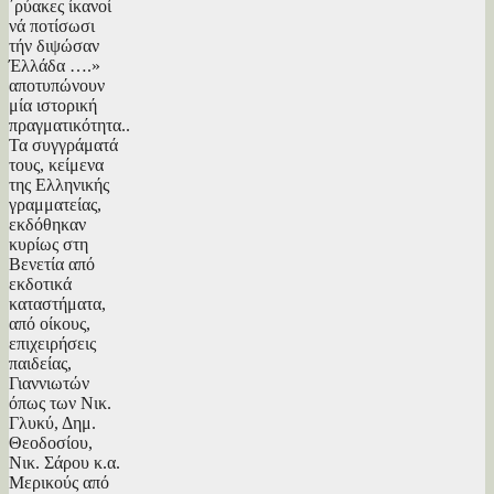
΄ρύακες ίκανοί
νά ποτίσωσι
τήν διψώσαν
Έλλάδα ….»
αποτυπώνουν
μία ιστορική
πραγματικότητα..
Τα συγγράματά
τους, κείμενα
της Ελληνικής
γραμματείας,
εκδόθηκαν
κυρίως στη
Βενετία από
εκδοτικά
καταστήματα,
από οίκους,
επιχειρήσεις
παιδείας,
Γιαννιωτών
όπως των Νικ.
Γλυκύ, Δημ.
Θεοδοσίου,
Νικ. Σάρου κ.α.
Μερικούς από