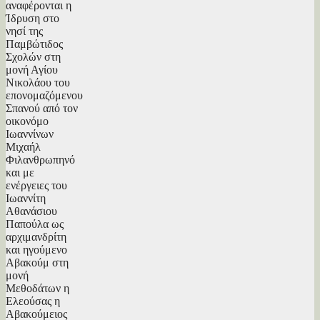
αναφέρονται η
Ίδρυση στο
νησί της
Παμβώτιδος
Σχολών στη
μονή Αγίου
Νικολάου του
επονομαζόμενου
Σπανού από τον
οικονόμο
Ιωαννίνων
Μιχαήλ
Φιλανθρωπηνό
και με
ενέργειες του
Ιωαννίτη
Αθανάσιου
Παπούλα ως
αρχιμανδρίτη
και ηγούμενο
Αβακούμ στη
μονή
Μεθοδάτων η
Ελεούσας η
Αβακούμειος