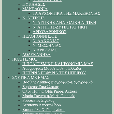
ΚΥΚΛΑΔΕΣ
ΜΑΚΕΔΟΝΙΑ
ΤΑ ΑΡΧΟΝΤΙΚΑ ΤΗΣ ΜΑΚΕΔΟΝΙΑΣ
Ν. ΑΤΤΙΚΗΣ
Ν. ΑΤΤΙΚΗΣ-ΑΝΑΤΟΛΙΚΗ ΑΤΤΙΚΗ
Ν. ΑΤΤΙΚΗΣ-ΔΥΤΙΚΗ ΑΤΤΙΚΗ
ΑΡΓΟΣΑΡΩΝΙΚΟΣ
ΠΕΛΟΠΟΝΝΗΣΟΣ
Ν. ΛΑΚΩΝΙΑΣ
Ν. ΜΕΣΣΗΝΙΑΣ
Ν.ΑΡΚΑΔΙΑΣ
ΔΩΔΕΚΑΝΗΣΑ
ΠΟΛΙΤΙΣΜΟΣ
Η ΠΟΛΙΤΙΣΜΙΚΗ ΚΛΗΡΟΝΟΜΙΑ ΜΑΣ
Λαογραφικά Μουσεία στην Ελλάδα
ΠΕΤΡΙΝΑ ΓΕΦΥΡΙΑ ΤΗΣ ΗΠΕΙΡΟΥ
ΣΧΕΤΙΚΑ ΜΕ ΕΜΑΣ
Βασίλης Λάππας Βιογραφικό-Εργογραφικό
Σαράντος Σακελλάκος
Όλγα Παππά-Olga Pappa-Αctress
Μαρία Γιαννάκη-Maria Giannaki
Ρουσσέτος Σιγάλας
Δέσποινα Αποστολίδου
Σταυρούλα Χαϊδεμενάκου