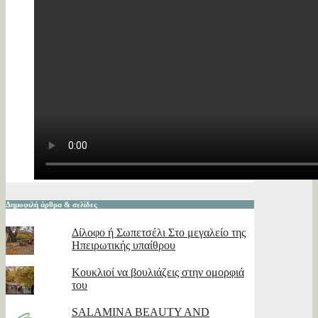
Δημοφιλή άρθρα & σελίδες
Δίλοφο ή Σωπετσέλι Στο μεγαλείο της
Ηπειρωτικής υπαίθρου
Κουκλιοί να βουλιάζεις στην ομορφιά
του
SALAMINA BEAUTY AND