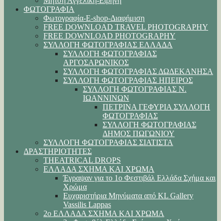
Μήτση Αγγελική-Ειρήνη
ΦΩΤΟΓΡΑΦΙΑ
Φωτογραφία-E-shop-Διαφήμιση
FREE DOWNLOAD TRAVEL PHOTOGRAPHY
FREE DOWNLOAD PHOTOGRAPHY
ΣΥΛΛΟΓΗ ΦΩΤΟΓΡΑΦΙΑΣ ΕΛΛΑΔΑ
ΣΥΛΛΟΓΗ ΦΩΤΟΓΡΑΦΙΑΣ
ΑΡΓΟΣΑΡΩΝΙΚΟΣ
ΣΥΛΛΟΓΗ ΦΩΤΟΓΡΑΦΙΑΣ ΔΩΔΕΚΑΝΗΣΑ
ΣΥΛΛΟΓΗ ΦΩΤΟΓΡΑΦΙΑΣ ΗΠΕΙΡΟΣ
ΣΥΛΛΟΓΗ ΦΩΤΟΓΡΑΦΙΑΣ Ν.
ΙΩΑΝΝΙΝΩΝ
ΠΕΤΡΙΝΑ ΓΕΦΥΡΙΑ ΣΥΛΛΟΓΗ
ΦΩΤΟΓΡΑΦΙΑΣ
ΣΥΛΛΟΓΗ ΦΩΤΟΓΡΑΦΙΑΣ
ΔΗΜΟΣ ΠΩΓΩΝΙΟΥ
ΣΥΛΛΟΓΗ ΦΩΤΟΓΡΑΦΙΑΣ ΣΙΑΤΙΣΤΑ
ΔΡΑΣΤΗΡΙΟΤΗΤΕΣ
THEATRICAL DROPS
ΕΛΛΑΔΑ ΣΧΗΜΑ ΚΑΙ ΧΡΩΜΑ
Έγραψαν για το 1ο Φεστιβάλ Ελλάδα Σχήμα και
Χρώμα
Ευχαριστήρια Μηνύματα από KL Gallery
Vassilis Lappas
2ο ΕΛΛΑΔΑ ΣΧΗΜΑ ΚΑΙ ΧΡΩΜΑ