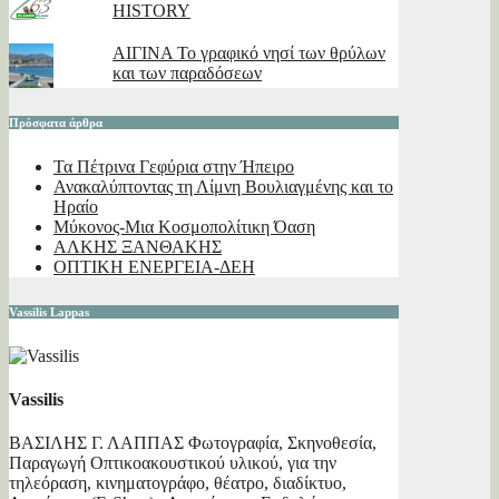
HISTORY
ΑΙΓΙΝΑ Το γραφικό νησί των θρύλων
και των παραδόσεων
Πρόσφατα άρθρα
Τα Πέτρινα Γεφύρια στην Ήπειρο
Ανακαλύπτοντας τη Λίμνη Βουλιαγμένης και το
Ηραίο
Μύκονος-Μια Κοσμοπολίτικη Όαση
ΑΛΚΗΣ ΞΑΝΘΑΚΗΣ
ΟΠΤΙΚΗ ΕΝΕΡΓΕΙΑ-ΔΕΗ
Vassilis Lappas
Vassilis
ΒΑΣΙΛΗΣ Γ. ΛΑΠΠΑΣ Φωτογραφία, Σκηνοθεσία,
Παραγωγή Οπτικοακουστικού υλικού, για την
τηλεόραση, κινηματογράφο, θέατρο, διαδίκτυο,