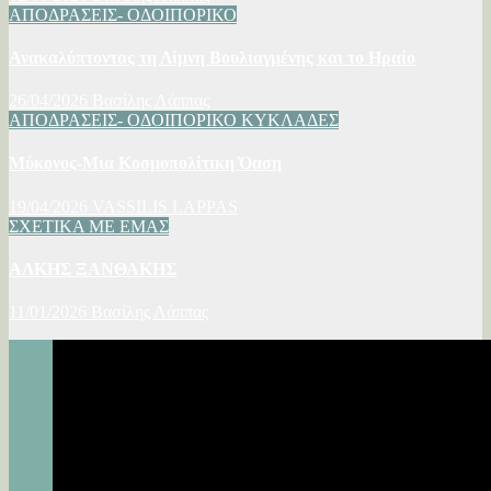
ΑΠΟΔΡΑΣΕΙΣ- ΟΔΟΙΠΟΡΙΚΟ
Ανακαλύπτοντας τη Λίμνη Βουλιαγμένης και το Ηραίο
26/04/2026
Βασίλης Λάππας
ΑΠΟΔΡΑΣΕΙΣ- ΟΔΟΙΠΟΡΙΚΟ
ΚΥΚΛΑΔΕΣ
Μύκονος-Μια Κοσμοπολίτικη Όαση
19/04/2026
VASSILIS LAPPAS
ΣΧΕΤΙΚΑ ΜΕ ΕΜΑΣ
ΑΛΚΗΣ ΞΑΝΘΑΚΗΣ
11/01/2026
Βασίλης Λάππας