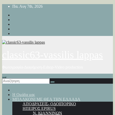
Μετάβαση
Πα. Αυγ 7th, 2026
στο
περιεχόμενο
classic63-vassilis lappas
Φωτογραφία-Διαφήμιση-Eshop-Video production
Η Ομάδα μας
ΜΠΑΛΚΟΝΙ ΜΕ ΘΕΑ ΤΗΝ ΕΛΛΑΔΑ
ΑΠΟΔΡΑΣΕΙΣ- ΟΔΟΙΠΟΡΙΚΟ
ΗΠΕΙΡΟΣ EPIRUS
Ν. ΙΩΑΝΝΙΝΩΝ