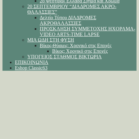
2ο Φεστιβάλ Ελλάδα Σχήμα και Χρώμα
20 ΣΕΠΤΕΜΒΡΙΟΥ “ΔΙΑΔΡΟΜΕΣ ΑΚΡΟ-
ΘΑΛΑΣΣΙΕΣ”
Δελτίο Τύπου ΔΙΑΔΡΟΜΕΣ
ΑΚΡΟΘΑΛΑΣΣΙΕΣ
ΠΡΟΣΚΛΗΣΗ ΣΥΜΜΕΤΟΧΗΣ ΗΧΟΡΑΜΑ-
VIDEO ARTS-TIME LAPSE
ΜΙΑ ΩΔΗ ΣΤΗ ΦΥΣΗ
Βίκος-Θύαμις: Χρονικό στις Εποχές
Βίκος: Χρονικό στις Εποχές
ΥΠΟΓΕΙΟΣ ΣΤΑΘΜΟΣ ΒΙΚΤΩΡΙΑ
ΕΠΙΚΟΙΝΩΝΙΑ
Eshop Classic63