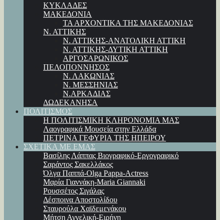
ΚΥΚΛΑΔΕΣ
ΜΑΚΕΔΟΝΙΑ
ΤΑ ΑΡΧΟΝΤΙΚΑ ΤΗΣ ΜΑΚΕΔΟΝΙΑΣ
Ν. ΑΤΤΙΚΗΣ
Ν. ΑΤΤΙΚΗΣ-ΑΝΑΤΟΛΙΚΗ ΑΤΤΙΚΗ
Ν. ΑΤΤΙΚΗΣ-ΔΥΤΙΚΗ ΑΤΤΙΚΗ
ΑΡΓΟΣΑΡΩΝΙΚΟΣ
ΠΕΛΟΠΟΝΝΗΣΟΣ
Ν. ΛΑΚΩΝΙΑΣ
Ν. ΜΕΣΣΗΝΙΑΣ
Ν.ΑΡΚΑΔΙΑΣ
ΔΩΔΕΚΑΝΗΣΑ
ΠΟΛΙΤΙΣΜΟΣ
Η ΠΟΛΙΤΙΣΜΙΚΗ ΚΛΗΡΟΝΟΜΙΑ ΜΑΣ
Λαογραφικά Μουσεία στην Ελλάδα
ΠΕΤΡΙΝΑ ΓΕΦΥΡΙΑ ΤΗΣ ΗΠΕΙΡΟΥ
ΣΧΕΤΙΚΑ ΜΕ ΕΜΑΣ
Βασίλης Λάππας Βιογραφικό-Εργογραφικό
Σαράντος Σακελλάκος
Όλγα Παππά-Olga Pappa-Αctress
Μαρία Γιαννάκη-Maria Giannaki
Ρουσσέτος Σιγάλας
Δέσποινα Αποστολίδου
Σταυρούλα Χαϊδεμενάκου
Μήτση Αγγελική-Ειρήνη