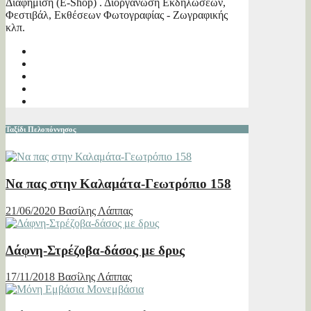
Διαφήμιση (E-Shop) . Διοργάνωση Εκδηλώσεων,
Φεστιβάλ, Εκθέσεων Φωτογραφίας - Ζωγραφικής
κλπ.
Ταξίδι Πελοπόννησος
Να πας στην Καλαμάτα-Γεωτρόπιο 158
21/06/2020
Βασίλης Λάππας
Δάφνη-Στρέζοβα-δάσος με δρυς
17/11/2018
Βασίλης Λάππας