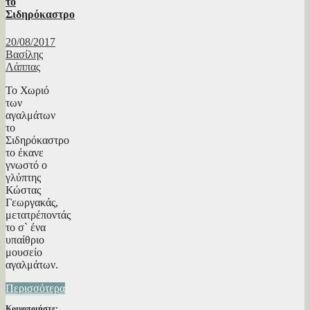
το
Σιδηρόκαστρο
20/08/2017
Βασίλης
Λάππας
Το Χωριό
των
αγαλμάτων
το
Σιδηρόκαστρο
το έκανε
γνωστό ο
γλύπτης
Κώστας
Γεωργακάς,
μετατρέποντάς
το σ` ένα
υπαίθριο
μουσείο
αγαλμάτων.
Περισσότερα
Κοινοποιήστε: