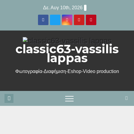
Μετάβαση
Δε. Αυγ 10th, 2026
στο
περιεχόμενο
classic63-vassilis
lappas
Φωτογραφία-Διαφήμιση-Eshop-Video production