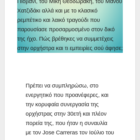
Πιοβάνι, του Μίκη Θεοδωράκη, του Μάνου
Χατζιδάκι αλλά και με το κλασικό
ρεμπέτικο και λαικό τραγούδι που
παρουσίασε προσαρμοσμένο στον δικό
της ήχο. Πώς βρέθηκες να συμμετέχεις
στην ορχήστρα και τι εμπειρίες σού άφησε;
Πρέπει να συμπληρώσω, στο
ενεργητικό που προανέφερες, και
την κορυφαία συνεργασία της
ορχήστρας στην 30ετή και πλέον
πορεία της, που ήταν η συναυλία
με τον Jose Carreras τον Ιούλιο του