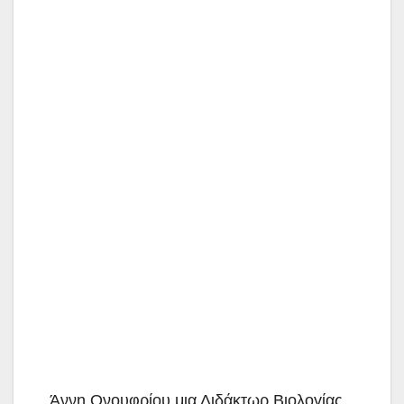
Άννη Ονουφρίου μια Διδάκτωρ Βιολογίας