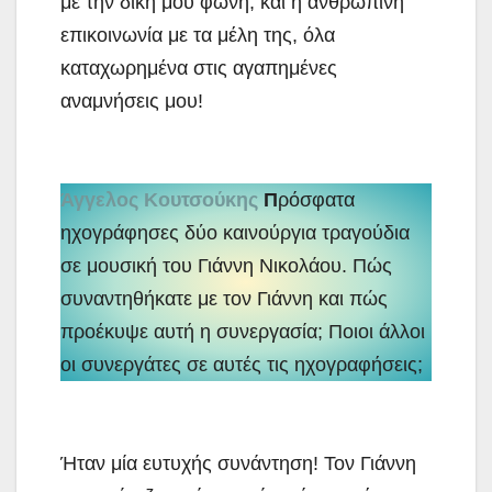
με την δική μου φωνή, και η ανθρώπινη
επικοινωνία με τα μέλη της, όλα
καταχωρημένα στις αγαπημένες
αναμνήσεις μου!
Άγγελος Κουτσούκης
Π
ρόσφατα
ηχογράφησες δύο καινούργια τραγούδια
σε μουσική του Γιάννη Νικολάου. Πώς
συναντηθήκατε με τον Γιάννη και πώς
προέκυψε αυτή η συνεργασία; Ποιοι άλλοι
οι συνεργάτες σε αυτές τις ηχογραφήσεις;
Ήταν μία ευτυχής συνάντηση! Τον Γιάννη