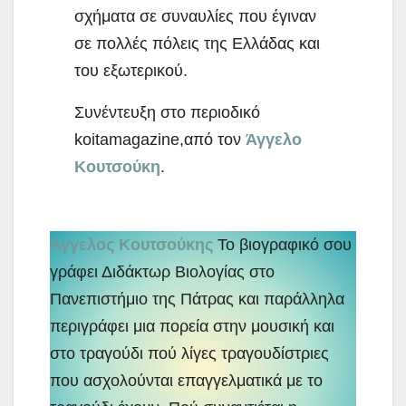
σχήματα σε συναυλίες που έγιναν
σε πολλές πόλεις της Ελλάδας και
του εξωτερικού.
Συνέντευξη στο περιοδικό
koitamagazine,από τον
Άγγελο
Κουτσούκη
.
Άγγελος Κουτσούκης
Το βιογραφικό σου
γράφει Διδάκτωρ Βιολογίας στο
Πανεπιστήμιο της Πάτρας και παράλληλα
περιγράφει μια πορεία στην μουσική και
στο τραγούδι πού λίγες τραγουδίστριες
που ασχολούνται επαγγελματικά με το