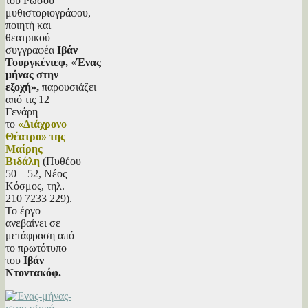
του Ρώσου
μυθιστοριογράφου,
ποιητή και
θεατρικού
συγγραφέα
Ιβάν
Τουργκένιεφ,
«
Ένας
μήνας στην
εξοχή»,
παρουσιάζει
από τις 12
Γενάρη
το
«Διάχρονο
Θέατρο» της
Μαίρης
Βιδάλη
(Πυθέου
50 – 52, Νέος
Κόσμος, τηλ.
210 7233 229).
Το έργο
ανεβαίνει σε
μετάφραση από
το πρωτότυπο
του
Ιβάν
Ντοντακόφ.