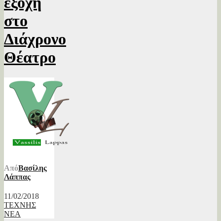
εξοχή
στο
Διάχρονο
Θέατρο
Από
Βασίλης
Λάππας
11/02/2018
ΤΕΧΝΗΣ
ΝΕΑ