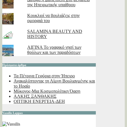
της Ηπειρωτικής υπαίθρου
Κουκλιοί να βουλιάζεις στην
ομορφιά του
SALAMINA BEAUTY AND
HISTORY
ΑΙΓΙΝΑ Το γραφικό νησί των
θρύλων και των παραδόσεων
Πρόσφατα άρθρα
Τα Πέτρινα Γεφύρια στην Ήπειρο
Ανακαλύπτοντας τη Λίμνη Βουλιαγμένης και
το Ηραίο
Μύκονος-Μια Κοσμοπολίτικη Όαση
ΑΛΚΗΣ ΞΑΝΘΑΚΗΣ
ΟΠΤΙΚΗ ΕΝΕΡΓΕΙΑ-ΔΕΗ
Vassilis Lappas