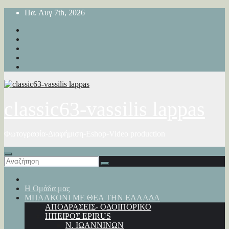
Μετάβαση
Πα. Αυγ 7th, 2026
στο
περιεχόμενο
classic63-vassilis lappas
Φωτογραφία-Διαφήμιση-Eshop-Video production
Η Ομάδα μας
ΜΠΑΛΚΟΝΙ ΜΕ ΘΕΑ ΤΗΝ ΕΛΛΑΔΑ
ΑΠΟΔΡΑΣΕΙΣ- ΟΔΟΙΠΟΡΙΚΟ
ΗΠΕΙΡΟΣ EPIRUS
Ν. ΙΩΑΝΝΙΝΩΝ