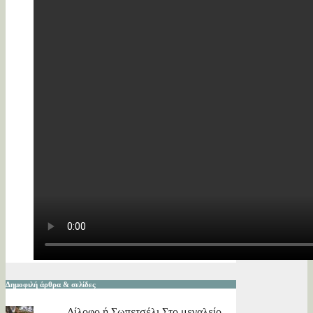
Δημοφιλή άρθρα & σελίδες
Δίλοφο ή Σωπετσέλι Στο μεγαλείο