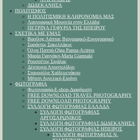
ΔΩΔΕΚΑΝΗΣΑ
ΠΟΛΙΤΙΣΜΟΣ
Η ΠΟΛΙΤΙΣΜΙΚΗ ΚΛΗΡΟΝΟΜΙΑ ΜΑΣ
Λαογραφικά Μουσεία στην Ελλάδα
ΠΕΤΡΙΝΑ ΓΕΦΥΡΙΑ ΤΗΣ ΗΠΕΙΡΟΥ
ΣΧΕΤΙΚΑ ΜΕ ΕΜΑΣ
Βασίλης Λάππας Βιογραφικό-Εργογραφικό
Σαράντος Σακελλάκος
Όλγα Παππά-Olga Pappa-Αctress
Μαρία Γιαννάκη-Maria Giannaki
Ρουσσέτος Σιγάλας
Δέσποινα Αποστολίδου
Σταυρούλα Χαϊδεμενάκου
Μήτση Αγγελική-Ειρήνη
ΦΩΤΟΓΡΑΦΙΑ
Φωτογραφία-E-shop-Διαφήμιση
FREE DOWNLOAD TRAVEL PHOTOGRAPHY
FREE DOWNLOAD PHOTOGRAPHY
ΣΥΛΛΟΓΗ ΦΩΤΟΓΡΑΦΙΑΣ ΕΛΛΑΔΑ
ΣΥΛΛΟΓΗ ΦΩΤΟΓΡΑΦΙΑΣ
ΑΡΓΟΣΑΡΩΝΙΚΟΣ
ΣΥΛΛΟΓΗ ΦΩΤΟΓΡΑΦΙΑΣ ΔΩΔΕΚΑΝΗΣΑ
ΣΥΛΛΟΓΗ ΦΩΤΟΓΡΑΦΙΑΣ ΗΠΕΙΡΟΣ
ΣΥΛΛΟΓΗ ΦΩΤΟΓΡΑΦΙΑΣ Ν.