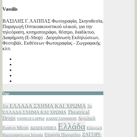
Vassilis
ΒΑΣΙΛΗΣ Γ. ΛΑΠΠΑΣ Φωτογραφία, Σκηνοθεσία,
Παραγωγή Οπτικοακουστικού υλικού, για την
τηλεόραση, κινηματογράφο, θέατρο, διαδίκτυο,
Διαφήμιση (E-Shop) . Διοργάνωση Εκδηλώσεων,
Φεστιβάλ, Εκθέσεων Φωτογραφίας - Ζωγραφικής
κλπ.
Tags
1ο ΕΛΛΑΔΑ ΣΧΗΜΑ ΚΑΙ ΧΡΩΜΑ
2ο
Theatrical
ΕΛΛΑΔΑ ΣΧΗΜΑ ΚΑΙ ΧΡΩΜΑ
Drops
Αγγελική
VASSILIS LAPPAS
ΑΛΚΗΣ ΞΑΝΘΑΚΗΣ
Ελλάδα
Ειρήνη Μίτση
ΔΩΔΕΚΑΝΗΣΑ
Ελληνική
ΖΑΓΟΡΙ-
Επαρχία Πωγωνίου
Φωτογραφία και Ιστορία