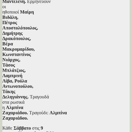
Μαντελένη.
Ερμηνεύουν
οι
ηθοποιοί
Μαίρη
Βιδάλη,
Πέτρος
Αποστολόπουλος,
Δημήτρης
Δρακόπουλος,
Βέρα
Μακρομαρίδου,
Κωνσταντίνος
Νιάρχος,
Τάσος
Μπλάτζιος,
Λαμπρινή
Λίβα, Ρούλα
Αντωνοπούλου,
Τάκης
Δεληγιάννης.
Τραγουδά
στα ρωσικά
η
Αλμπίνα
Ζαχαριάδου.
Τραγούδι:
Αλμπίνα
Ζαχαριάδου.
Κάθε
Σάββατο
στις
9