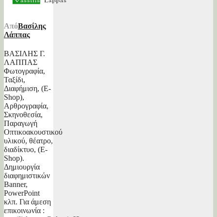
Από
Βασίλης
Λάππας
ΒΑΣΙΛΗΣ Γ.
ΛΑΠΠΑΣ
Φωτογραφία,
Ταξίδι,
Διαφήμιση, (E-
Shop),
Αρθρογραφία,
Σκηνοθεσία,
Παραγωγή
Οπτικοακουστικού
υλικού, θέατρο,
διαδίκτυο, (E-
Shop).
Δημιουργία
διαφημιστικών
Banner,
PowerPoint
κλπ. Για άμεση
επικοινωνία :