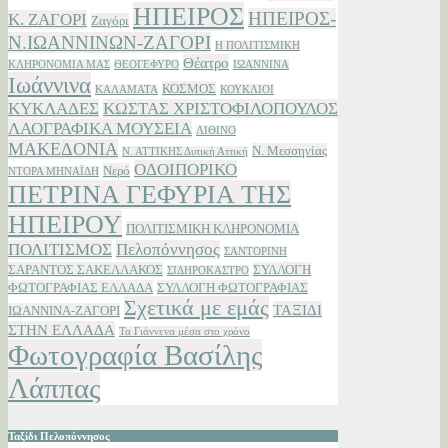
ΗΠΕΙΡΟΣ
ΗΠΕΙΡΟΣ-
Κ. ΖΑΓΟΡΙ
Ζαγόρι
Ν.ΙΩΑΝΝΙΝΩΝ-ΖΑΓΟΡΙ
Η ΠΟΛΙΤΙΣΜΙΚΗ
Θέατρο
ΚΛΗΡΟΝΟΜΙΑ ΜΑΣ
ΘΕΟΓΕΦΥΡΟ
ΙΩΑΝΝΙΝΑ
Ιωάννινα
ΚΟΣΜΟΣ
ΚΑΛΑΜΑΤΑ
ΚΟΥΚΛΙΟΙ
ΚΥΚΛΑΔΕΣ
ΚΩΣΤΑΣ ΧΡΙΣΤΟΦΙΛΟΠΟΥΛΟΣ
ΛΑΟΓΡΑΦΙΚΑ ΜΟΥΣΕΙΑ
ΛΙΘΙΝΟ
ΜΑΚΕΔΟΝΙΑ
Ν. Μεσσηνίας
Ν. ΑΤΤΙΚΗΣ Δυτική Αττική
ΟΔΟΙΠΟΡΙΚΟ
Νερό
ΝΤΟΡΑ ΜΗΝΑΪΔΗ
ΠΕΤΡΙΝΑ ΓΕΦΥΡΙΑ ΤΗΣ
ΗΠΕΙΡΟΥ
ΠΟΛΙΤΙΣΜΙΚΗ ΚΛΗΡΟΝΟΜΙΑ
ΠΟΛΙΤΙΣΜΟΣ
Πελοπόννησος
ΣΑΝΤΟΡΙΝΗ
ΣΑΡΑΝΤΟΣ ΣΑΚΕΛΛΑΚΟΣ
ΣΥΛΛΟΓΗ
ΣΙΔΗΡΟΚΑΣΤΡΟ
ΦΩΤΟΓΡΑΦΙΑΣ ΕΛΛΑΔΑ
ΣΥΛΛΟΓΗ ΦΩΤΟΓΡΑΦΙΑΣ
Σχετικά με εμάς
ΤΑΞΙΔΙ
ΙΩΑΝΝΙΝΑ-ΖΑΓΟΡΙ
ΣΤΗΝ ΕΛΛΑΔΑ
Τα Γιάννενα μέσα στο χρόνο
Φωτογραφία Βασίλης
Λάππας
Ταξίδι Πελοπόννησος