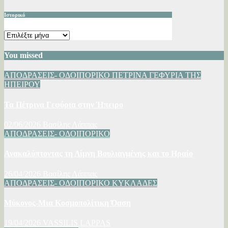
Ιστορικό
Ιστορικό
You missed
ΑΠΟΔΡΑΣΕΙΣ- ΟΔΟΙΠΟΡΙΚΟ
ΠΕΤΡΙΝΑ ΓΕΦΥΡΙΑ ΤΗΣ
ΗΠΕΙΡΟΥ
Τα Πέτρινα Γεφύρια στην Ήπειρο
02/06/2026
Βασίλης Λάππας
ΑΠΟΔΡΑΣΕΙΣ- ΟΔΟΙΠΟΡΙΚΟ
Ανακαλύπτοντας τη Λίμνη Βουλιαγμένης και το Ηραίο
26/04/2026
Βασίλης Λάππας
ΑΠΟΔΡΑΣΕΙΣ- ΟΔΟΙΠΟΡΙΚΟ
ΚΥΚΛΑΔΕΣ
Μύκονος-Μια Κοσμοπολίτικη Όαση
19/04/2026
VASSILIS LAPPAS