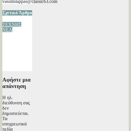
vassilislappas@classic63.com
Σχετικό Άρθρο
ΤΕΧΝΗΣ
ΝΕΑ
Οι Λευκές μας
Νύχτες
07/02/2018
Βασίλης
Λάππας
Αφήστε μια
απάντηση
Η ηλ.
διεύθυνση σας
δεν
δημοσιεύεται.
Τα
υποχρεωτικά
πεδία