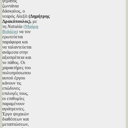
γεμάτος
ζωντάνια
δάσκαλος, ο
νεαρός
Αλεξέι
(Δημήτρης
Δρακόπουλος),
με
τη
Ναταλία
(Μαίρη
Βιδάλη)
να τον
ερωτεύεται
παράφορα και
να ταλαντεύεται
ανάμεσα στην
αξιοπρέπεια και
το πάθος. Οι
χαρακτήρες του
πολυπρόσωπου
αυτού έργου
κάνουν τις
επώδυνες
επιλογές τους,
οι επιθυμίες
παραμένουν
αγιάτρευτες.
Έργο ψυχικών
διαθέσεων και
μεταπτώσεων,