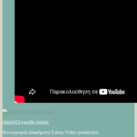
classic63-vassilis lappas
Φωτογραφία-Διαφήμιση-Eshop-Video production