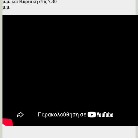
μ.μ.
και
Κυριακή
στις
7.30
μ.μ.