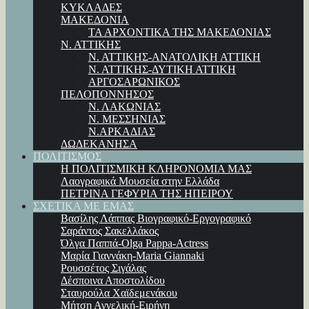
ΚΥΚΛΑΔΕΣ
ΜΑΚΕΔΟΝΙΑ
ΤΑ ΑΡΧΟΝΤΙΚΑ ΤΗΣ ΜΑΚΕΔΟΝΙΑΣ
Ν. ΑΤΤΙΚΗΣ
Ν. ΑΤΤΙΚΗΣ-ΑΝΑΤΟΛΙΚΗ ΑΤΤΙΚΗ
Ν. ΑΤΤΙΚΗΣ-ΔΥΤΙΚΗ ΑΤΤΙΚΗ
ΑΡΓΟΣΑΡΩΝΙΚΟΣ
ΠΕΛΟΠΟΝΝΗΣΟΣ
Ν. ΛΑΚΩΝΙΑΣ
Ν. ΜΕΣΣΗΝΙΑΣ
Ν.ΑΡΚΑΔΙΑΣ
ΔΩΔΕΚΑΝΗΣΑ
ΠΟΛΙΤΙΣΜΟΣ
Η ΠΟΛΙΤΙΣΜΙΚΗ ΚΛΗΡΟΝΟΜΙΑ ΜΑΣ
Λαογραφικά Μουσεία στην Ελλάδα
ΠΕΤΡΙΝΑ ΓΕΦΥΡΙΑ ΤΗΣ ΗΠΕΙΡΟΥ
ΣΧΕΤΙΚΑ ΜΕ ΕΜΑΣ
Βασίλης Λάππας Βιογραφικό-Εργογραφικό
Σαράντος Σακελλάκος
Όλγα Παππά-Olga Pappa-Αctress
Μαρία Γιαννάκη-Maria Giannaki
Ρουσσέτος Σιγάλας
Δέσποινα Αποστολίδου
Σταυρούλα Χαϊδεμενάκου
Μήτση Αγγελική-Ειρήνη