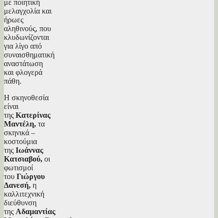
με ποιητική
μελαγχολία και
ήρωες
αληθινούς, που
κλυδωνίζονται
για λίγο από
συναισθηματική
αναστάτωση
και φλογερά
πάθη.
Η σκηνοθεσία
είναι
της
Κατερίνας
Μαντέλη,
τα
σκηνικά –
κοστούμια
της
Ιωάννας
Κατσιαβού,
οι
φωτισμοί
του
Γιώργου
Δανεσή,
η
καλλιτεχνική
διεύθυνση
της
Αδαμαντίας