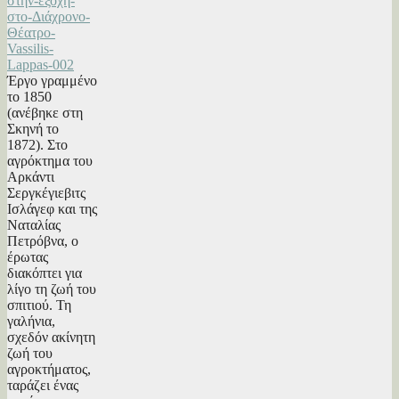
Έργο γραμμένο
το 1850
(ανέβηκε στη
Σκηνή το
1872). Στο
αγρόκτημα του
Αρκάντι
Σεργκέγιεβιτς
Ισλάγεφ και της
Ναταλίας
Πετρόβνα, ο
έρωτας
διακόπτει για
λίγο τη ζωή του
σπιτιού. Τη
γαλήνια,
σχεδόν ακίνητη
ζωή του
αγροκτήματος,
ταράζει ένας