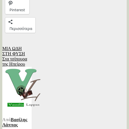
Pinterest
Περισσότερα
Πλοήγηση
ΜΙΑ ΩΔΗ
ΣΤΗ ΦΥΣΗ
άρθρων
Στα τσίπουρα
της Ηπείρου
Από
Βασίλης
Λάππας