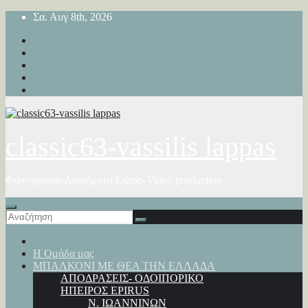
Μετάβαση
Σα. Αυγ 8th, 2026
στο
περιεχόμενο
classic63-vassilis lappas
Φωτογραφία-Διαφήμιση-Eshop-Video production
Η Ομάδα μας
ΜΠΑΛΚΟΝΙ ΜΕ ΘΕΑ ΤΗΝ ΕΛΛΑΔΑ
ΑΠΟΔΡΑΣΕΙΣ- ΟΔΟΙΠΟΡΙΚΟ
ΗΠΕΙΡΟΣ EPIRUS
Ν. ΙΩΑΝΝΙΝΩΝ