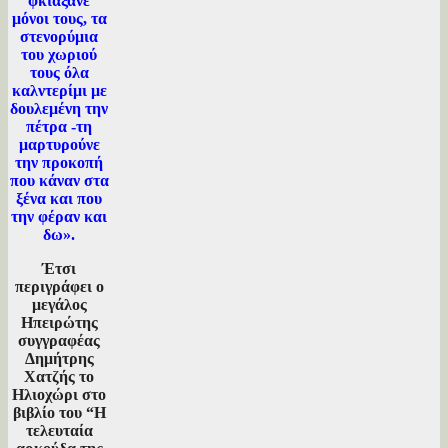
φκιάξανε
μόνοι τους, τα
στενορύμια
του χωριού
τους όλα
καλντερίμι με
δουλεμένη την
πέτρα -τη
μαρτυρούνε
την προκοπή
που κάναν στα
ξένα και που
την φέραν και
δω».
Έτσι
περιγράφει ο
μεγάλος
Ηπειρώτης
συγγραφέας
Δημήτρης
Χατζής το
Ηλιοχώρι στο
βιβλίο του “Η
τελευταία