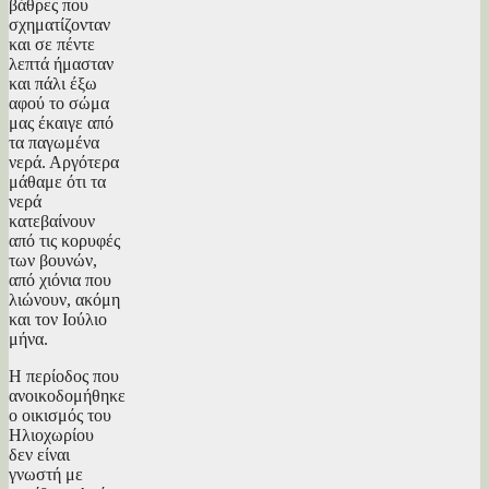
βάθρες που
σχηματίζονταν
και σε πέντε
λεπτά ήμασταν
και πάλι έξω
αφού το σώμα
μας έκαιγε από
τα παγωμένα
νερά. Αργότερα
μάθαμε ότι τα
νερά
κατεβαίνουν
από τις κορυφές
των βουνών,
από χιόνια που
λιώνουν, ακόμη
και τον Ιούλιο
μήνα.
Η περίοδος που
ανοικοδομήθηκε
ο οικισμός του
Ηλιοχωρίου
δεν είναι
γνωστή με