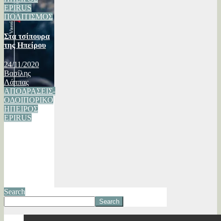
EPIRUS
ΠΟΛΙΤΙΣΜΟΣ
Στα τσίπουρα
της Ηπείρου
24/11/2020
Βασίλης
Λάππας
ΑΠΟΔΡΑΣΕΙΣ-
ΟΔΟΙΠΟΡΙΚΟ
ΗΠΕΙΡΟΣ
EPIRUS
ΜΙΑ ΩΔΗ
ΣΤΗ ΦΥΣΗ
21/11/2017
VASSILIS
LAPPAS
Search
Search