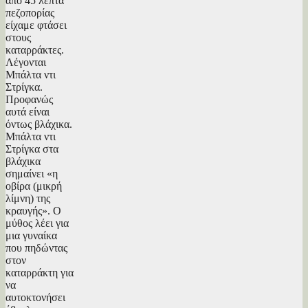
από 45 λεπτά
πεζοπορίας
είχαμε φτάσει
στους
καταρράκτες.
Λέγονται
Μπάλτα ντι
Στρίγκα.
Προφανώς
αυτά είναι
όντως βλάχικα.
Μπάλτα ντι
Στρίγκα στα
βλάχικα
σημαίνει «η
οβίρα (μικρή
λίμνη) της
κραυγής». Ο
μύθος λέει για
μια γυναίκα
που πηδώντας
στον
καταρράκτη για
να
αυτοκτονήσει