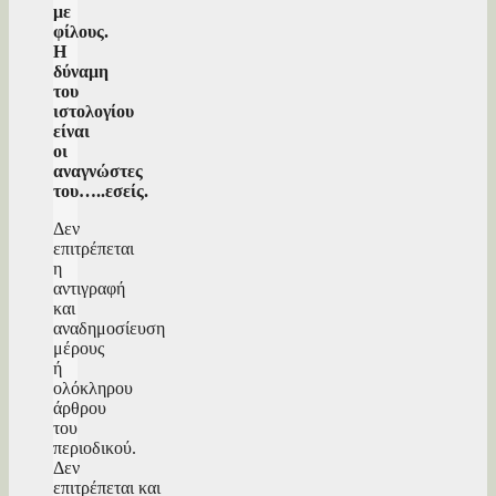
με
φίλους.
Η
δύναμη
του
ιστολογίου
είναι
οι
αναγνώστες
του…..εσείς.
Δεν
επιτρέπεται
η
αντιγραφή
και
αναδημοσίευση
μέρους
ή
ολόκληρου
άρθρου
του
περιοδικού.
Δεν
επιτρέπεται και