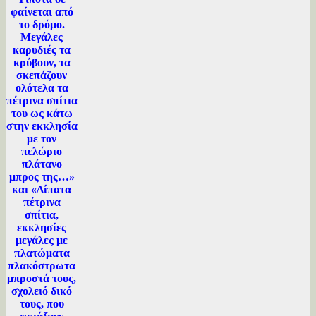
φαίνεται από
το δρόμο.
Μεγάλες
καρυδιές τα
κρύβουν, τα
σκεπάζουν
ολότελα τα
πέτρινα σπίτια
του ως κάτω
στην εκκλησία
με τον
πελώριο
πλάτανο
μπρος της…»
και «Δίπατα
πέτρινα
σπίτια,
εκκλησίες
μεγάλες με
πλατώματα
πλακόστρωτα
μπροστά τους,
σχολειό δικό
τους, που