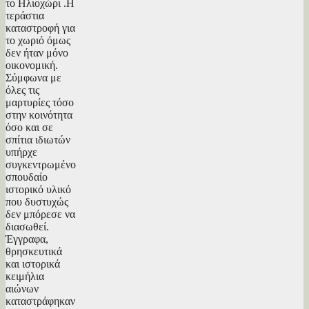
το Ηλιοχώρι .Η
τεράστια
καταστροφή για
το χωριό όμως
δεν ήταν μόνο
οικονομική.
Σύμφωνα με
όλες τις
μαρτυρίες τόσο
στην κοινότητα
όσο και σε
σπίτια ιδιωτών
υπήρχε
συγκεντρωμένο
σπουδαίο
ιστορικό υλικό
που δυστυχώς
δεν μπόρεσε να
διασωθεί.
Έγγραφα,
θρησκευτικά
και ιστορικά
κειμήλια
αιώνων
καταστράφηκαν