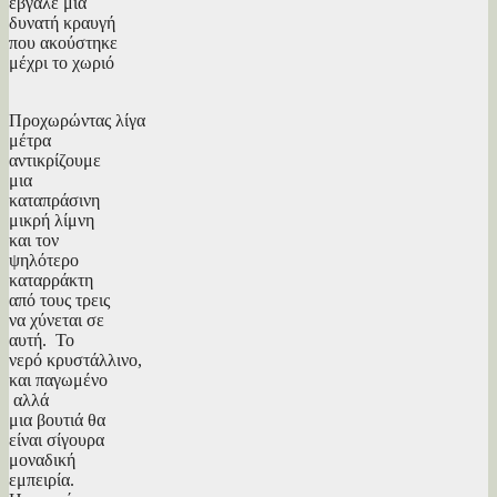
έβγαλε μια
δυνατή κραυγή
που ακούστηκε
μέχρι το χωριό
Προχωρώντας λίγα
μέτρα
αντικρίζουμε
μια
καταπράσινη
μικρή λίμνη
και τον
ψηλότερο
καταρράκτη
από τους τρεις
να χύνεται σε
αυτή. Το
νερό κρυστάλλινο,
και παγωμένο
αλλά
μια βουτιά θα
είναι σίγουρα
μοναδική
εμπειρία.