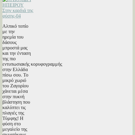
Αλπικό τοπίο
με την
ηρεμία του
δάσους
μπροστά μας
και την ένταση
της πιο
εντυπωσιακής κορυφογραμμής
στην Ελλάδα
πίσω σου. Το
μικρό χωριό
του Ζαγορίου
χάνεται μέσα
στην πυκνή
βλάστηση που
καλύπτει τις
πλαγιές της
Τύμφης! Η
φύση στο
μεγαλείο της
σκεφτήκαμε