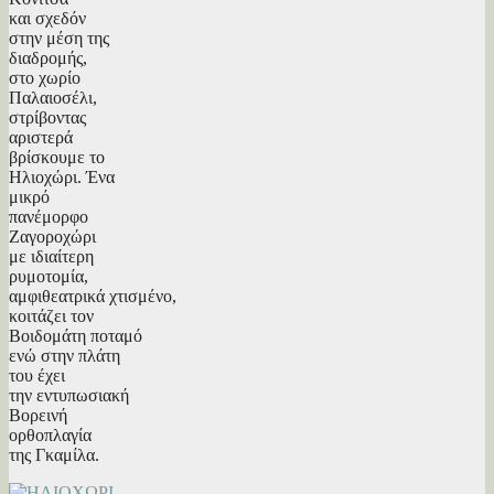
και σχεδόν
στην μέση της
διαδρομής,
στο χωρίο
Παλαιοσέλι,
στρίβοντας
αριστερά
βρίσκουμε το
Ηλιοχώρι. Ένα
μικρό
πανέμορφο
Ζαγοροχώρι
με ιδιαίτερη
ρυμοτομία,
αμφιθεατρικά χτισμένο,
κοιτάζει τον
Βοιδομάτη ποταμό
ενώ στην πλάτη
του έχει
την εντυπωσιακή
Βορεινή
ορθοπλαγία
της Γκαμίλα.