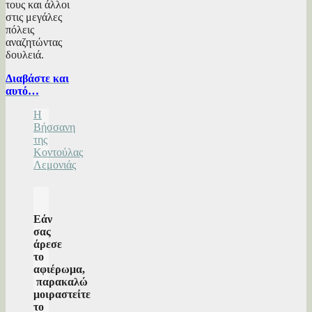
τους και άλλοι
στις μεγάλες
πόλεις
αναζητώντας
δουλειά.
Διαβάστε και
αυτό…
Η
Βήσσανη
της
Κοντούλας
Λεμονιάς
Εάν
σας
άρεσε
το
αφιέρωμα,
παρακαλώ
μοιραστείτε
το