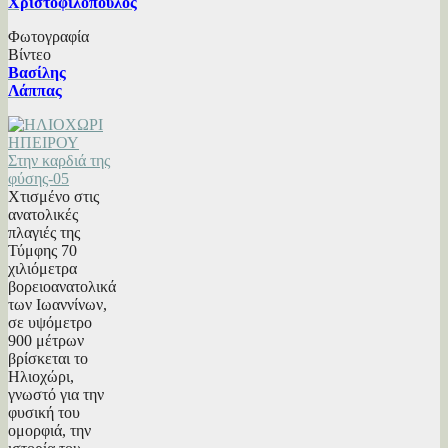
Χριστοφιλόπουλος
Φωτογραφία
Βίντεο
Βασίλης
Λάππας
Χτισμένο στις
ανατολικές
πλαγιές της
Τύμφης 70
χιλιόμετρα
βορειοανατολικά
των Ιωαννίνων,
σε υψόμετρο
900 μέτρων
βρίσκεται το
Ηλιοχώρι,
γνωστό για την
φυσική του
ομορφιά, την