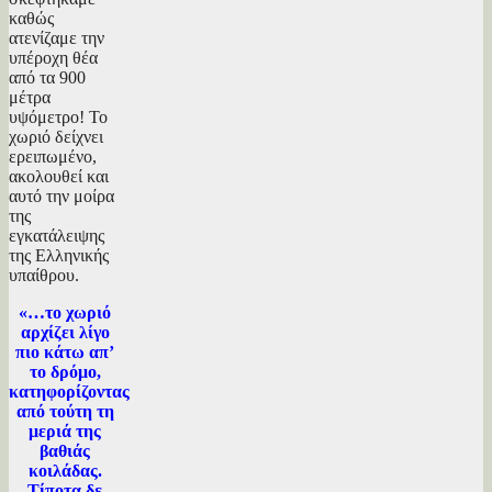
καθώς
ατενίζαμε την
υπέροχη θέα
από τα 900
μέτρα
υψόμετρο! Το
χωριό δείχνει
ερειπωμένο,
ακολουθεί και
αυτό την μοίρα
της
εγκατάλειψης
της Ελληνικής
υπαίθρου.
«…το χωριό
αρχίζει λίγο
πιο κάτω απ’
το δρόμο,
κατηφορίζοντας
από τούτη τη
μεριά της
βαθιάς
κοιλάδας.
Τίποτα δε