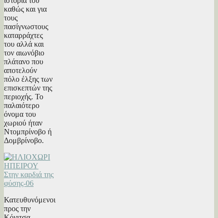
ιστορία του
καθώς και για
τους
πασίγνωστους
καταρράχτες
του αλλά και
τον αιωνόβιο
πλάτανο που
αποτελούν
πόλο έλξης των
επισκεπτών της
περιοχής. Το
παλαιότερο
όνομα του
χωριού ήταν
Ντομπρίνοβο ή
Δομβρίνοβο.
Κατευθυνόμενοι
προς την
Κόνιτσα