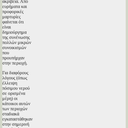
ακρίβεια. Από
ευρήματα και
προφορικές
μαρτυρίες
φαίνεται ότι
είναι
δημιούργημα
της συνένωσης
πολλών μικρών
συνοικισμών
που
προυπήρχαν
στην περιοχή.
Για διαφόρους
λόγους (όπως
έλλειψη
πόσιμου νερού
σε ορισμένα
μέρη) οι
κάτοικοι αυτών
των περιοχών
σταδιακά
εγκαταστάθηκαν
στην σημερινή