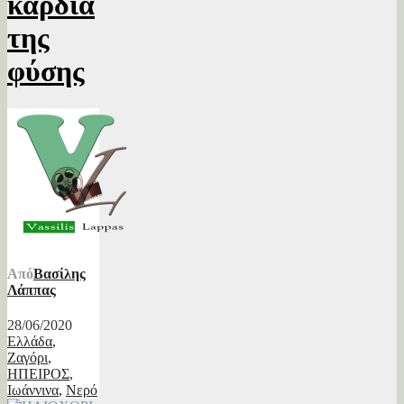
καρδιά
της
φύσης
Από
Βασίλης
Λάππας
28/06/2020
Ελλάδα
,
Ζαγόρι
,
ΗΠΕΙΡΟΣ
,
Ιωάννινα
,
Νερό