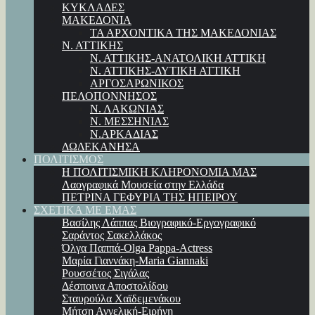
ΚΥΚΛΑΔΕΣ
ΜΑΚΕΔΟΝΙΑ
ΤΑ ΑΡΧΟΝΤΙΚΑ ΤΗΣ ΜΑΚΕΔΟΝΙΑΣ
Ν. ΑΤΤΙΚΗΣ
Ν. ΑΤΤΙΚΗΣ-ΑΝΑΤΟΛΙΚΗ ΑΤΤΙΚΗ
Ν. ΑΤΤΙΚΗΣ-ΔΥΤΙΚΗ ΑΤΤΙΚΗ
ΑΡΓΟΣΑΡΩΝΙΚΟΣ
ΠΕΛΟΠΟΝΝΗΣΟΣ
Ν. ΛΑΚΩΝΙΑΣ
Ν. ΜΕΣΣΗΝΙΑΣ
Ν.ΑΡΚΑΔΙΑΣ
ΔΩΔΕΚΑΝΗΣΑ
ΠΟΛΙΤΙΣΜΟΣ
Η ΠΟΛΙΤΙΣΜΙΚΗ ΚΛΗΡΟΝΟΜΙΑ ΜΑΣ
Λαογραφικά Μουσεία στην Ελλάδα
ΠΕΤΡΙΝΑ ΓΕΦΥΡΙΑ ΤΗΣ ΗΠΕΙΡΟΥ
ΣΧΕΤΙΚΑ ΜΕ ΕΜΑΣ
Βασίλης Λάππας Βιογραφικό-Εργογραφικό
Σαράντος Σακελλάκος
Όλγα Παππά-Olga Pappa-Αctress
Μαρία Γιαννάκη-Maria Giannaki
Ρουσσέτος Σιγάλας
Δέσποινα Αποστολίδου
Σταυρούλα Χαϊδεμενάκου
Μήτση Αγγελική-Ειρήνη