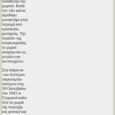
τοποθεσία του
χωριού. Κατά
τον 14ο αιώνα
ιδρύθηκε
μοναστήρι στην
περιοχή από
κρητικούς
μοναχούς. Την
περίοδο της
τουρκοκρατίας
το χωριό
αναφέρεται ως
μεγάλο και
ανεπτυγμένο.
Στη διάρκεια
του δεύτερου
παγκοσμίου
πολέμου στις
18 Οκτωβρίου
του 1943 οι
Γερμανοί καίνε
όλα τα χωριά
της περιοχής
και φυσικά και