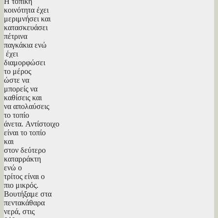
Η τοπική
κοινότητα έχει
μεριμνήσει και
κατασκευάσει
πέτρινα
παγκάκια ενώ
έχει
διαμορφώσει
το μέρος
ώστε να
μπορείς να
καθίσεις και
να απολαύσεις
το τοπίο
άνετα. Αντίστοιχο
είναι το τοπίο
και
στον δεύτερο
καταρράκτη
ενώ ο
τρίτος είναι ο
πιο μικρός.
Βουτήξαμε στα
πεντακάθαρα
νερά, στις