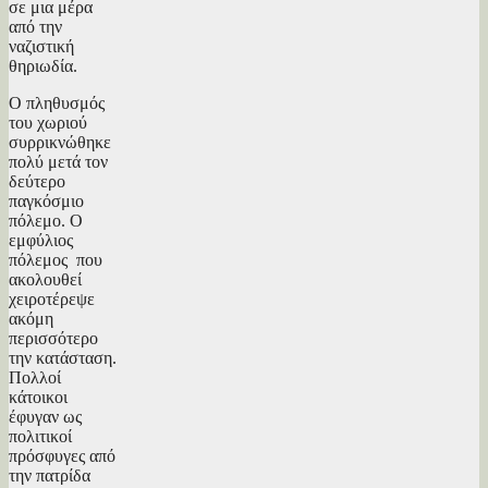
σε μια μέρα
από την
ναζιστική
θηριωδία.
Ο πληθυσμός
του χωριού
συρρικνώθηκε
πολύ μετά τον
δεύτερο
παγκόσμιο
πόλεμο. Ο
εμφύλιος
πόλεμος που
ακολουθεί
χειροτέρεψε
ακόμη
περισσότερο
την κατάσταση.
Πολλοί
κάτοικοι
έφυγαν ως
πολιτικοί
πρόσφυγες από
την πατρίδα