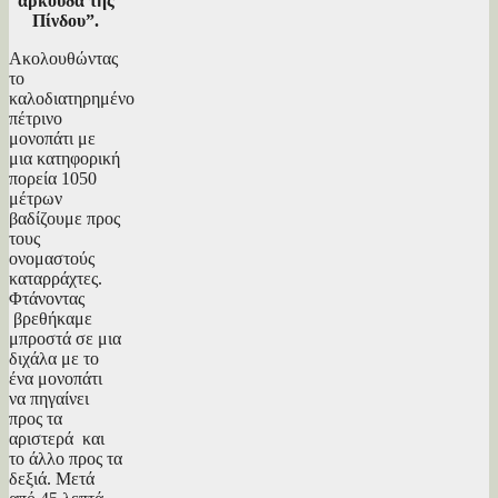
αρκούδα της
Πίνδου”.
Ακολουθώντας
το
καλοδιατηρημένο
πέτρινο
μονοπάτι με
μια κατηφορική
πορεία 1050
μέτρων
βαδίζουμε προς
τους
ονομαστούς
καταρράχτες.
Φτάνοντας
βρεθήκαμε
μπροστά σε μια
διχάλα με το
ένα μονοπάτι
να πηγαίνει
προς τα
αριστερά και
το άλλο προς τα
δεξιά. Μετά