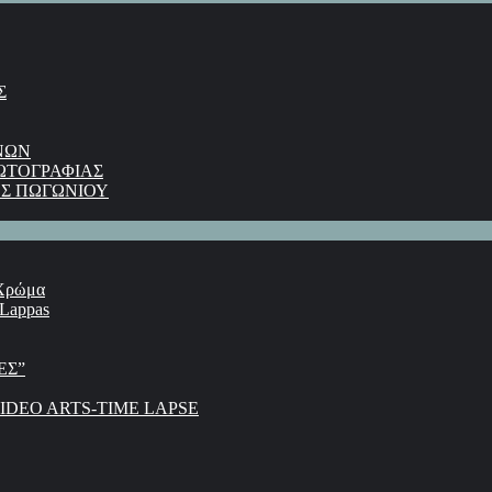
Σ
ΝΩΝ
ΩΤΟΓΡΑΦΙΑΣ
Σ ΠΩΓΩΝΙΟΥ
 Χρώμα
 Lappas
ΕΣ”
DEO ARTS-TIME LAPSE