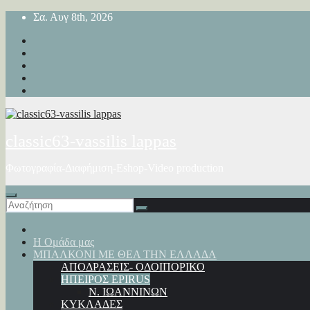
Μετάβαση
Σα. Αυγ 8th, 2026
στο
περιεχόμενο
classic63-vassilis lappas
Φωτογραφία-Διαφήμιση-Eshop-Video production
Η Ομάδα μας
ΜΠΑΛΚΟΝΙ ΜΕ ΘΕΑ ΤΗΝ ΕΛΛΑΔΑ
ΑΠΟΔΡΑΣΕΙΣ- ΟΔΟΙΠΟΡΙΚΟ
ΗΠΕΙΡΟΣ EPIRUS
Ν. ΙΩΑΝΝΙΝΩΝ
ΚΥΚΛΑΔΕΣ