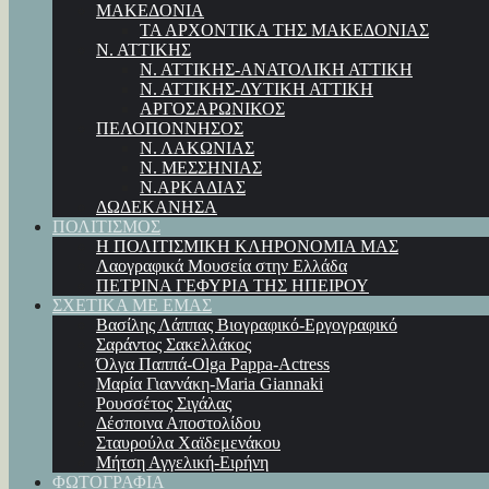
ΜΑΚΕΔΟΝΙΑ
ΤΑ ΑΡΧΟΝΤΙΚΑ ΤΗΣ ΜΑΚΕΔΟΝΙΑΣ
Ν. ΑΤΤΙΚΗΣ
Ν. ΑΤΤΙΚΗΣ-ΑΝΑΤΟΛΙΚΗ ΑΤΤΙΚΗ
Ν. ΑΤΤΙΚΗΣ-ΔΥΤΙΚΗ ΑΤΤΙΚΗ
ΑΡΓΟΣΑΡΩΝΙΚΟΣ
ΠΕΛΟΠΟΝΝΗΣΟΣ
Ν. ΛΑΚΩΝΙΑΣ
Ν. ΜΕΣΣΗΝΙΑΣ
Ν.ΑΡΚΑΔΙΑΣ
ΔΩΔΕΚΑΝΗΣΑ
ΠΟΛΙΤΙΣΜΟΣ
Η ΠΟΛΙΤΙΣΜΙΚΗ ΚΛΗΡΟΝΟΜΙΑ ΜΑΣ
Λαογραφικά Μουσεία στην Ελλάδα
ΠΕΤΡΙΝΑ ΓΕΦΥΡΙΑ ΤΗΣ ΗΠΕΙΡΟΥ
ΣΧΕΤΙΚΑ ΜΕ ΕΜΑΣ
Βασίλης Λάππας Βιογραφικό-Εργογραφικό
Σαράντος Σακελλάκος
Όλγα Παππά-Olga Pappa-Αctress
Μαρία Γιαννάκη-Maria Giannaki
Ρουσσέτος Σιγάλας
Δέσποινα Αποστολίδου
Σταυρούλα Χαϊδεμενάκου
Μήτση Αγγελική-Ειρήνη
ΦΩΤΟΓΡΑΦΙΑ