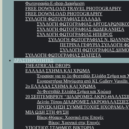
Φωτογραφία-E-shop-Διαφήμιση
FREE DOWNLOAD TRAVEL PHOTOGRAPHY
FREE DOWNLOAD PHOTOGRAPHY
ΣΥΛΛΟΓΗ ΦΩΤΟΓΡΑΦΙΑΣ ΕΛΛΑΔΑ
ΣΥΛΛΟΓΗ ΦΩΤΟΓΡΑΦΙΑΣ ΑΡΓΟΣΑΡΩΝΙΚΟ
ΣΥΛΛΟΓΗ ΦΩΤΟΓΡΑΦΙΑΣ ΔΩΔΕΚΑΝΗΣΑ
ΣΥΛΛΟΓΗ ΦΩΤΟΓΡΑΦΙΑΣ ΗΠΕΙΡΟΣ
ΣΥΛΛΟΓΗ ΦΩΤΟΓΡΑΦΙΑΣ Ν. ΙΩΑΝΝΙ
ΠΕΤΡΙΝΑ ΓΕΦΥΡΙΑ ΣΥΛΛΟΓΗ Φ
ΣΥΛΛΟΓΗ ΦΩΤΟΓΡΑΦΙΑΣ ΔΗΜΟ
ΣΥΛΛΟΓΗ ΦΩΤΟΓΡΑΦΙΑΣ ΣΙΑΤΙΣΤΑ
ΔΡΑΣΤΗΡΙΟΤΗΤΕΣ
THEATRICAL DROPS
ΕΛΛΑΔΑ ΣΧΗΜΑ ΚΑΙ ΧΡΩΜΑ
Έγραψαν για το 1ο Φεστιβάλ Ελλάδα Σχήμα και
Ευχαριστήρια Μηνύματα από KL Gallery Vassilis
2ο ΕΛΛΑΔΑ ΣΧΗΜΑ ΚΑΙ ΧΡΩΜΑ
2ο Φεστιβάλ Ελλάδα Σχήμα και Χρώμα
20 ΣΕΠΤΕΜΒΡΙΟΥ “ΔΙΑΔΡΟΜΕΣ ΑΚΡΟ-ΘΑΛΑΣΣΙ
Δελτίο Τύπου ΔΙΑΔΡΟΜΕΣ ΑΚΡΟΘΑΛΑΣΣΙΕΣ
ΠΡΟΣΚΛΗΣΗ ΣΥΜΜΕΤΟΧΗΣ ΗΧΟΡΑΜΑ-VI
ΜΙΑ ΩΔΗ ΣΤΗ ΦΥΣΗ
Βίκος-Θύαμις: Χρονικό στις Εποχές
Βίκος: Χρονικό στις Εποχές
ΥΠΟΓΕΙΟΣ ΣΤΑΘΜΟΣ ΒΙΚΤΩΡΙΑ