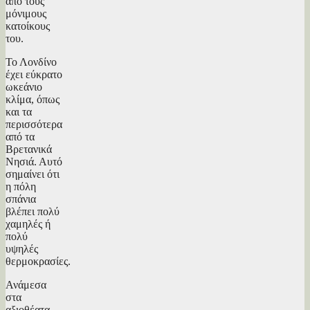
από τους
μόνιμους
κατοίκους
του.
Το Λονδίνο
έχει εύκρατο
ωκεάνιο
κλίμα, όπως
και τα
περισσότερα
από τα
Βρετανικά
Νησιά. Αυτό
σημαίνει ότι
η πόλη
σπάνια
βλέπει πολύ
χαμηλές ή
πολύ
υψηλές
θερμοκρασίες.
Ανάμεσα
στα
αξιοθέατα