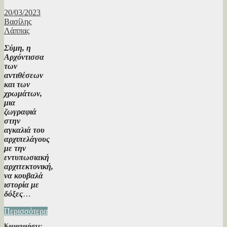
20/03/2023
Βασίλης
Λάππας
Σύμη, η
Αρχόντισσα
των
αντιθέσεων
και των
χρωμάτων,
μια
ζωγραφιά
στην
αγκαλιά του
αρχιπελάγους
με την
εντυπωσιακή
αρχιτεκτονική,
να κουβαλά
ιστορία με
δόξες
…
Περισσότερα
Κοινοποιήστε: