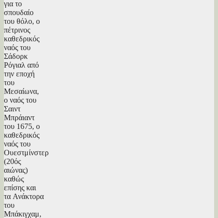
για το
σπουδαίο
του θόλο, ο
πέτρινος
καθεδρικός
ναός του
Σάδορκ
Ρόγιαλ από
την εποχή
του
Μεσαίωνα,
ο ναός του
Σαιντ
Μπράιαντ
του 1675, ο
καθεδρικός
ναός του
Ουεστμίνστερ
(20ός
αιώνας)
καθώς
επίσης και
τα Ανάκτορα
του
Μπάκιγχαμ,