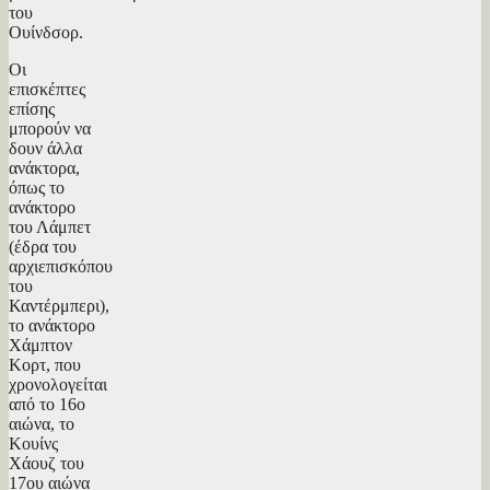
του
Ουίνδσορ.
Οι
επισκέπτες
επίσης
μπορούν να
δουν άλλα
ανάκτορα,
όπως το
ανάκτορο
του Λάμπετ
(έδρα του
αρχιεπισκόπου
του
Καντέρμπερι),
το ανάκτορο
Χάμπτον
Κορτ, που
χρονολογείται
από το 16ο
αιώνα, το
Κουίνς
Χάουζ του
17ου αιώνα