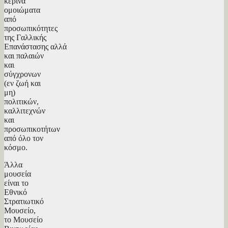
κέρινα
ομοιώματα
από
προσωπικότητες
της Γαλλικής
Επανάστασης αλλά
και παλαιών
και
σύγχρονων
(εν ζωή και
μη)
πολιτικών,
καλλιτεχνών
και
προσωπικοτήτων
από όλο τον
κόσμο.
Άλλα
μουσεία
είναι το
Εθνικό
Στρατιωτικό
Μουσείο,
το Μουσείο