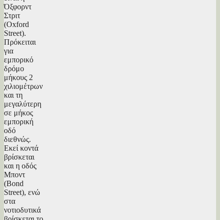
Όξφορντ
Στριτ
(Oxford
Street).
Πρόκειται
για
εμπορικό
δρόμο
μήκους 2
χιλιομέτρων
και τη
μεγαλύτερη
σε μήκος
εμπορική
οδό
διεθνώς.
Εκεί κοντά
βρίσκεται
και η οδός
Μποντ
(Bond
Street), ενώ
στα
νοτιοδυτικά
βρίσκεται το