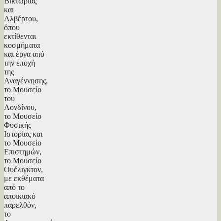
Βικτωρίας
και
Αλβέρτου,
όπου
εκτίθενται
κοσμήματα
και έργα από
την εποχή
της
Αναγέννησης,
το Μουσείο
του
Λονδίνου,
το Μουσείο
Φυσικής
Ιστορίας και
το Μουσείο
Επιστημών,
το Μουσείο
Ουέλιγκτον,
με εκθέματα
από το
αποικιακό
παρελθόν,
το