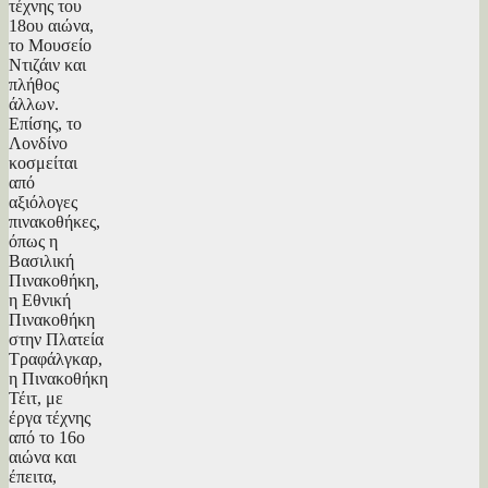
τέχνης του
18ου αιώνα,
το Μουσείο
Ντιζάιν και
πλήθος
άλλων.
Επίσης, το
Λονδίνο
κοσμείται
από
αξιόλογες
πινακοθήκες,
όπως η
Βασιλική
Πινακοθήκη,
η Εθνική
Πινακοθήκη
στην Πλατεία
Τραφάλγκαρ,
η Πινακοθήκη
Τέιτ, με
έργα τέχνης
από το 16ο
αιώνα και
έπειτα,