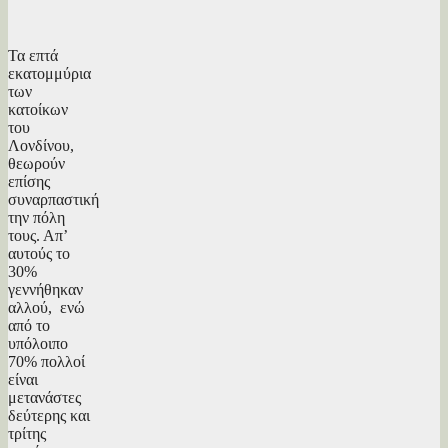
Τα επτά
εκατομμύρια
των
κατοίκων
του
Λονδίνου,
θεωρούν
επίσης
συναρπαστική
την πόλη
τους. Απ’
αυτούς το
30%
γεννήθηκαν
αλλού, ενώ
από το
υπόλοιπο
70% πολλοί
είναι
μετανάστες
δεύτερης και
τρίτης