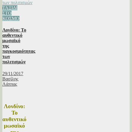
ΤΑΞΙΔΙ
ΣΤΟ
ΚΟΣΜΟ
Λονδίνο: Το
αυθεντικό
μωσαϊκό
της
παγκοσμιότητας
των
πολιτισμών
29/11/2017
Βασίλης
Λάππας
Λονδίνο:
Το
αυθεντικό
μωσαϊκό