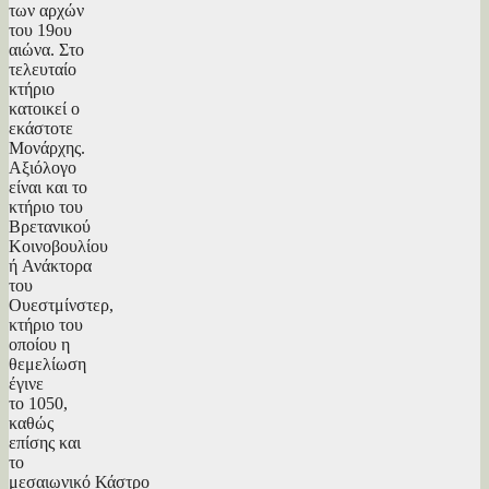
των αρχών
του 19ου
αιώνα. Στο
τελευταίο
κτήριο
κατοικεί ο
εκάστοτε
Μονάρχης.
Αξιόλογο
είναι και το
κτήριο του
Βρετανικού
Κοινοβουλίου
ή Ανάκτορα
του
Ουεστμίνστερ,
κτήριο του
οποίου η
θεμελίωση
έγινε
το 1050,
καθώς
επίσης και
το
μεσαιωνικό Κάστρο