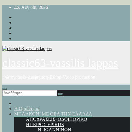
Μετάβαση
Σα. Αυγ 8th, 2026
στο
περιεχόμενο
classic63-vassilis lappas
Φωτογραφία-Διαφήμιση-Eshop-Video production
Η Ομάδα μας
ΜΠΑΛΚΟΝΙ ΜΕ ΘΕΑ ΤΗΝ ΕΛΛΑΔΑ
ΑΠΟΔΡΑΣΕΙΣ- ΟΔΟΙΠΟΡΙΚΟ
ΗΠΕΙΡΟΣ EPIRUS
Ν. ΙΩΑΝΝΙΝΩΝ