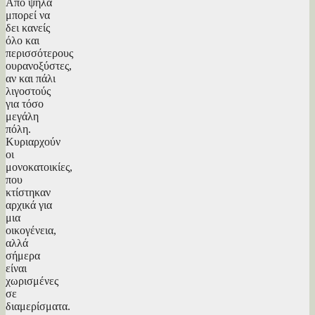
Από ψηλά
μπορεί να
δει κανείς
όλο και
περισσότερους
ουρανοξύστες,
αν και πάλι
λιγοστούς
για τόσο
μεγάλη
πόλη.
Κυριαρχούν
οι
μονοκατοικίες,
που
κτίστηκαν
αρχικά για
μια
οικογένεια,
αλλά
σήμερα
είναι
χωρισμένες
σε
διαμερίσματα.