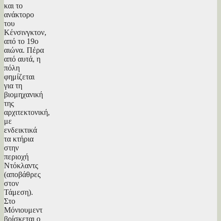
και το
ανάκτορο
του
Κένσινγκτον,
από το 19ο
αιώνα. Πέρα
από αυτά, η
πόλη
φημίζεται
για τη
βιομηχανική
της
αρχιτεκτονική,
με
ενδεικτικά
τα κτήρια
στην
περιοχή
Ντόκλαντς
(αποβάθρες
στον
Τάμεση).
Στο
Μόνιουμεντ
βρίσκεται ο