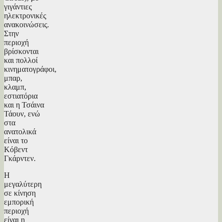
γιγάντιες
ηλεκτρονικές
ανακοινώσεις.
Στην
περιοχή
βρίσκονται
και πολλοί
κινηματογράφοι,
μπαρ,
κλαμπ,
εστιατόρια
και η Τσάινα
Τάουν, ενώ
στα
ανατολικά
είναι το
Κόβεντ
Γκάρντεν.
Η
μεγαλύτερη
σε κίνηση
εμπορική
περιοχή
είναι η