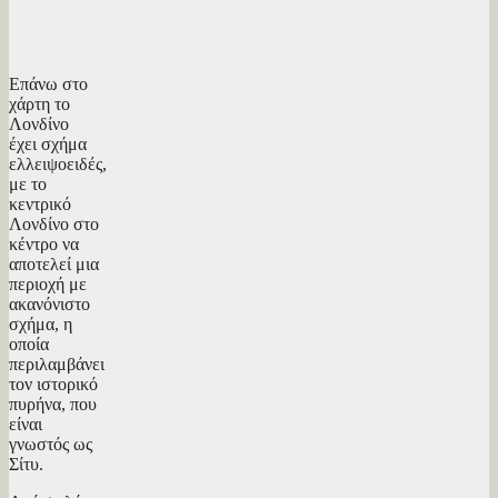
Επάνω στο
χάρτη το
Λονδίνο
έχει σχήμα
ελλειψοειδές,
με το
κεντρικό
Λονδίνο στο
κέντρο να
αποτελεί μια
περιοχή με
ακανόνιστο
σχήμα, η
οποία
περιλαμβάνει
τον ιστορικό
πυρήνα, που
είναι
γνωστός ως
Σίτυ.