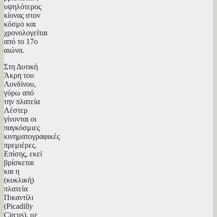
υψηλότερος
κίονας στον
κόσμο και
χρονολογείται
από το 17ο
αιώνα.
Στη Δυτική
Άκρη του
Λονδίνου,
γύρω από
την πλατεία
Λέστερ
γίνονται οι
παγκόσμιες
κινηματογραφικές
πρεμιέρες.
Επίσης, εκεί
βρίσκεται
και η
(κυκλική)
πλατεία
Πικαντίλι
(Picadilly
Circus), με