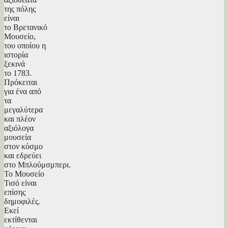
της πόλης
είναι
το Βρετανικό
Μουσείο,
του οποίου η
ιστορία
ξεκινά
το 1783.
Πρόκειται
για ένα από
τα
μεγαλύτερα
και πλέον
αξιόλογα
μουσεία
στον κόσμο
και εδρεύει
στο Μπλούμσμπερι.
Το Μουσείο
Τισό είναι
επίσης
δημοφιλές.
Εκεί
εκτίθενται