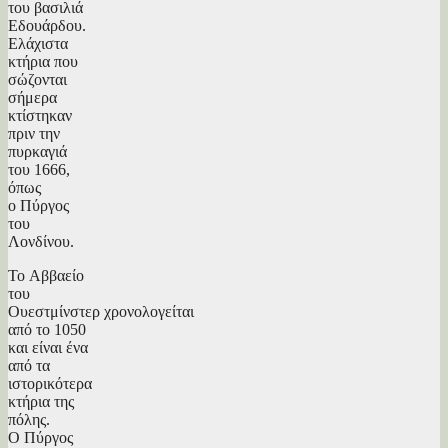
του βασιλιά
Εδουάρδου.
Ελάχιστα
κτήρια που
σώζονται
σήμερα
κτίστηκαν
πριν την
πυρκαγιά
του 1666,
όπως
ο Πύργος
του
Λονδίνου.
Το Αββαείο
του
Ουεστμίνστερ χρονολογείται
από το 1050
και είναι ένα
από τα
ιστορικότερα
κτήρια της
πόλης.
Ο Πύργος