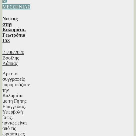
Ν.
ΜΕΣΣΗΝΙΑΣ
Να πας
στην
Καλαμάτα-
Γεωτρόπιο
158
21/06/2020
Βασίλης
Λάππας
Αρκετοί
συγγραφείς
παρομοιάζουν
την
Καλαμάτα
με τη Γη της
Επαγγελίας.
Υπερβολή
ίσως,
πάντως είναι
από τις
ωραιότερες