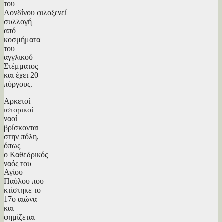
του
Λονδίνου φιλοξενεί
συλλογή
από
κοσμήματα
του
αγγλικού
Στέμματος
και έχει 20
πύργους.
Αρκετοί
ιστορικοί
ναοί
βρίσκονται
στην πόλη,
όπως
ο Καθεδρικός
ναός του
Αγίου
Παύλου που
κτίστηκε το
17ο αιώνα
και
φημίζεται