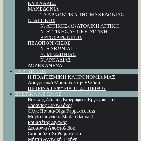
ΚΥΚΛΑΔΕΣ
ΜΑΚΕΔΟΝΙΑ
ΤΑ ΑΡΧΟΝΤΙΚΑ ΤΗΣ ΜΑΚΕΔΟΝΙΑΣ
Ν. ΑΤΤΙΚΗΣ
Ν. ΑΤΤΙΚΗΣ-ΑΝΑΤΟΛΙΚΗ ΑΤΤΙΚΗ
Ν. ΑΤΤΙΚΗΣ-ΔΥΤΙΚΗ ΑΤΤΙΚΗ
ΑΡΓΟΣΑΡΩΝΙΚΟΣ
ΠΕΛΟΠΟΝΝΗΣΟΣ
Ν. ΛΑΚΩΝΙΑΣ
Ν. ΜΕΣΣΗΝΙΑΣ
Ν.ΑΡΚΑΔΙΑΣ
ΔΩΔΕΚΑΝΗΣΑ
ΠΟΛΙΤΙΣΜΟΣ
Η ΠΟΛΙΤΙΣΜΙΚΗ ΚΛΗΡΟΝΟΜΙΑ ΜΑΣ
Λαογραφικά Μουσεία στην Ελλάδα
ΠΕΤΡΙΝΑ ΓΕΦΥΡΙΑ ΤΗΣ ΗΠΕΙΡΟΥ
ΣΧΕΤΙΚΑ ΜΕ ΕΜΑΣ
Βασίλης Λάππας Βιογραφικό-Εργογραφικό
Σαράντος Σακελλάκος
Όλγα Παππά-Olga Pappa-Αctress
Μαρία Γιαννάκη-Maria Giannaki
Ρουσσέτος Σιγάλας
Δέσποινα Αποστολίδου
Σταυρούλα Χαϊδεμενάκου
Μήτση Αγγελική-Ειρήνη