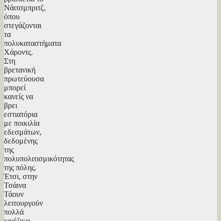
Νάιτσμπριτζ,
όπου
στεγάζονται
τα
πολυκαταστήματα
Χάροντς.
Στη
βρετανική
πρωτεύουσα
μπορεί
κανείς να
βρει
εστιατόρια
με ποικιλία
εδεσμάτων,
δεδομένης
της
πολυπολιτισμικότητας
της πόλης.
Έτσι, στην
Τσάινα
Τάουν
λειτουργούν
πολλά
κινέζικα