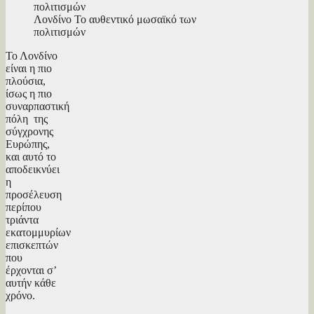
Λονδίνο Το αυθεντικό μωσαϊκό των
πολιτισμών
Το Λονδίνο
είναι η πιο
πλούσια,
ίσως η πιο
συναρπαστική
πόλη της
σύγχρονης
Ευρώπης,
και αυτό το
αποδεικνύει
η
προσέλευση
περίπου
τριάντα
εκατομμυρίων
επισκεπτών
που
έρχονται σ’
αυτήν κάθε
χρόνο.