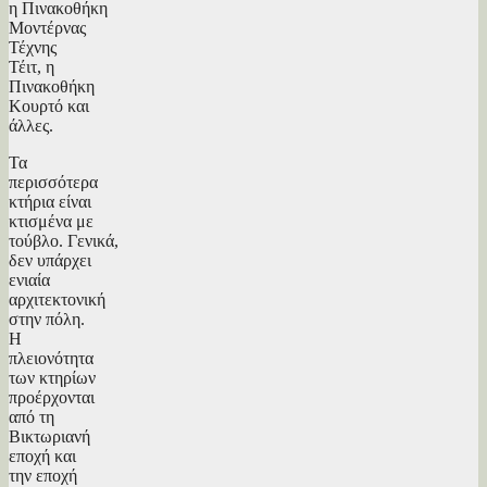
η Πινακοθήκη
Μοντέρνας
Τέχνης
Τέιτ, η
Πινακοθήκη
Κουρτό και
άλλες.
Τα
περισσότερα
κτήρια είναι
κτισμένα με
τούβλο. Γενικά,
δεν υπάρχει
ενιαία
αρχιτεκτονική
στην πόλη.
Η
πλειονότητα
των κτηρίων
προέρχονται
από τη
Βικτωριανή
εποχή και
την εποχή