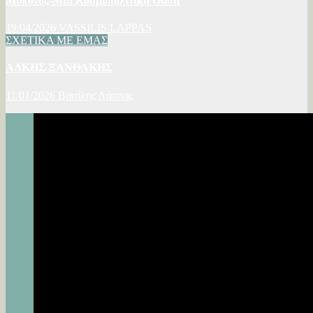
Μύκονος-Μια Κοσμοπολίτικη Όαση
19/04/2026
VASSILIS LAPPAS
ΣΧΕΤΙΚΑ ΜΕ ΕΜΑΣ
ΑΛΚΗΣ ΞΑΝΘΑΚΗΣ
11/01/2026
Βασίλης Λάππας