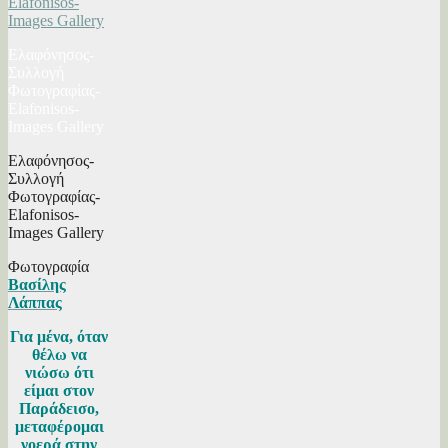
Ελαφόνησος-
Συλλογή
Φωτογραφίας-
Elafonisos-
Images Gallery
Ελαφόνησος-
Συλλογή
Φωτογραφίας-
Elafonisos-
Images Gallery
Φωτογραφία
Βασίλης
Λάππας
Για μένα, όταν
θέλω να
νιώσω ότι
είμαι στον
Παράδεισο,
μεταφέρομαι
νοερά στην