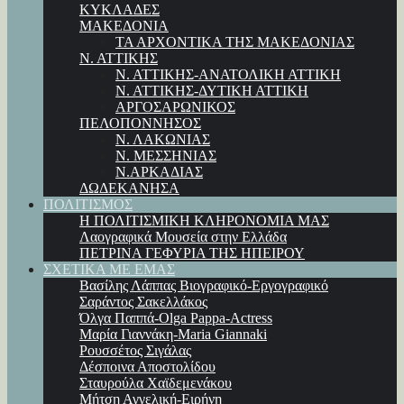
ΚΥΚΛΑΔΕΣ
ΜΑΚΕΔΟΝΙΑ
ΤΑ ΑΡΧΟΝΤΙΚΑ ΤΗΣ ΜΑΚΕΔΟΝΙΑΣ
Ν. ΑΤΤΙΚΗΣ
Ν. ΑΤΤΙΚΗΣ-ΑΝΑΤΟΛΙΚΗ ΑΤΤΙΚΗ
Ν. ΑΤΤΙΚΗΣ-ΔΥΤΙΚΗ ΑΤΤΙΚΗ
ΑΡΓΟΣΑΡΩΝΙΚΟΣ
ΠΕΛΟΠΟΝΝΗΣΟΣ
Ν. ΛΑΚΩΝΙΑΣ
Ν. ΜΕΣΣΗΝΙΑΣ
Ν.ΑΡΚΑΔΙΑΣ
ΔΩΔΕΚΑΝΗΣΑ
ΠΟΛΙΤΙΣΜΟΣ
Η ΠΟΛΙΤΙΣΜΙΚΗ ΚΛΗΡΟΝΟΜΙΑ ΜΑΣ
Λαογραφικά Μουσεία στην Ελλάδα
ΠΕΤΡΙΝΑ ΓΕΦΥΡΙΑ ΤΗΣ ΗΠΕΙΡΟΥ
ΣΧΕΤΙΚΑ ΜΕ ΕΜΑΣ
Βασίλης Λάππας Βιογραφικό-Εργογραφικό
Σαράντος Σακελλάκος
Όλγα Παππά-Olga Pappa-Αctress
Μαρία Γιαννάκη-Maria Giannaki
Ρουσσέτος Σιγάλας
Δέσποινα Αποστολίδου
Σταυρούλα Χαϊδεμενάκου
Μήτση Αγγελική-Ειρήνη