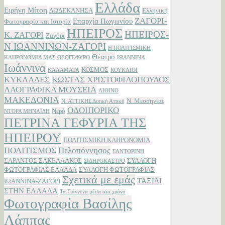
Ελλάδα
Ειρήνη Μίτση
ΔΩΔΕΚΑΝΗΣΑ
Ελληνική
ΖΑΓΟΡΙ-
Επαρχία Πωγωνίου
Φωτογραφία και Ιστορία
ΗΠΕΙΡΟΣ
ΗΠΕΙΡΟΣ-
Κ. ΖΑΓΟΡΙ
Ζαγόρι
Ν.ΙΩΑΝΝΙΝΩΝ-ΖΑΓΟΡΙ
Η ΠΟΛΙΤΙΣΜΙΚΗ
Θέατρο
ΚΛΗΡΟΝΟΜΙΑ ΜΑΣ
ΘΕΟΓΕΦΥΡΟ
ΙΩΑΝΝΙΝΑ
Ιωάννινα
ΚΟΣΜΟΣ
ΚΑΛΑΜΑΤΑ
ΚΟΥΚΛΙΟΙ
ΚΥΚΛΑΔΕΣ
ΚΩΣΤΑΣ ΧΡΙΣΤΟΦΙΛΟΠΟΥΛΟΣ
ΛΑΟΓΡΑΦΙΚΑ ΜΟΥΣΕΙΑ
ΛΙΘΙΝΟ
ΜΑΚΕΔΟΝΙΑ
Ν. Μεσσηνίας
Ν. ΑΤΤΙΚΗΣ Δυτική Αττική
ΟΔΟΙΠΟΡΙΚΟ
Νερό
ΝΤΟΡΑ ΜΗΝΑΪΔΗ
ΠΕΤΡΙΝΑ ΓΕΦΥΡΙΑ ΤΗΣ
ΗΠΕΙΡΟΥ
ΠΟΛΙΤΙΣΜΙΚΗ ΚΛΗΡΟΝΟΜΙΑ
ΠΟΛΙΤΙΣΜΟΣ
Πελοπόννησος
ΣΑΝΤΟΡΙΝΗ
ΣΑΡΑΝΤΟΣ ΣΑΚΕΛΛΑΚΟΣ
ΣΥΛΛΟΓΗ
ΣΙΔΗΡΟΚΑΣΤΡΟ
ΦΩΤΟΓΡΑΦΙΑΣ ΕΛΛΑΔΑ
ΣΥΛΛΟΓΗ ΦΩΤΟΓΡΑΦΙΑΣ
Σχετικά με εμάς
ΤΑΞΙΔΙ
ΙΩΑΝΝΙΝΑ-ΖΑΓΟΡΙ
ΣΤΗΝ ΕΛΛΑΔΑ
Τα Γιάννενα μέσα στο χρόνο
Φωτογραφία Βασίλης
Λάππας