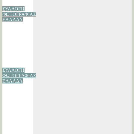
ΣΥΛΛΟΓΗ
ΦΩΤΟΓΡΑΦΙΑΣ
ΕΛΛΑΔΑ
Λαύριο η δική
μας συλλογή
φωτογραφίας
08/05/2023
Βασίλης
Λάππας
ΣΥΛΛΟΓΗ
ΦΩΤΟΓΡΑΦΙΑΣ
ΕΛΛΑΔΑ
Σιδηρόκαστρο
Τριφυλίας-
Συλλογή
φωτογραφίας
14/02/2021
Βασίλης
Λάππας