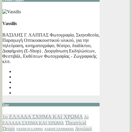
Vassilis Lappas
Vassilis
ΒΑΣΙΛΗΣ Γ. ΛΑΠΠΑΣ Φωτογραφία, Σκηνοθεσία,
Παραγωγή Οπτικοακουστικού υλικού, για την
τηλεόραση, κινηματογράφο, θέατρο, διαδίκτυο,
Διαφήμιση (E-Shop) . Διοργάνωση Εκδηλώσεων,
Φεστιβάλ, Εκθέσεων Φωτογραφίας - Ζωγραφικής
κλπ.
Tags
1ο ΕΛΛΑΔΑ ΣΧΗΜΑ ΚΑΙ ΧΡΩΜΑ
2ο
Theatrical
ΕΛΛΑΔΑ ΣΧΗΜΑ ΚΑΙ ΧΡΩΜΑ
Drops
Αγγελική
VASSILIS LAPPAS
ΑΛΚΗΣ ΞΑΝΘΑΚΗΣ