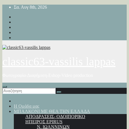
Μετάβαση
Σα. Αυγ 8th, 2026
στο
περιεχόμενο
classic63-vassilis lappas
Φωτογραφία-Διαφήμιση-Eshop-Video production
Η Ομάδα μας
ΜΠΑΛΚΟΝΙ ΜΕ ΘΕΑ ΤΗΝ ΕΛΛΑΔΑ
ΑΠΟΔΡΑΣΕΙΣ- ΟΔΟΙΠΟΡΙΚΟ
ΗΠΕΙΡΟΣ EPIRUS
Ν. ΙΩΑΝΝΙΝΩΝ