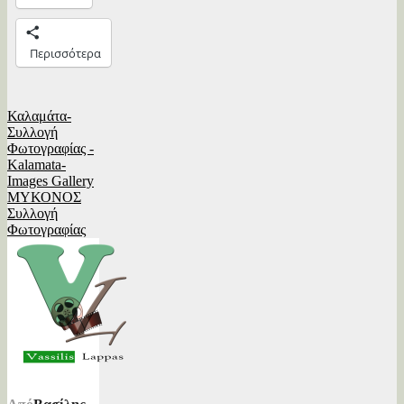
Περισσότερα
Πλοήγηση
Καλαμάτα-
Συλλογή
άρθρων
Φωτογραφίας -
Kalamata-
Images Gallery
ΜΥΚΟΝΟΣ
Συλλογή
Φωτογραφίας