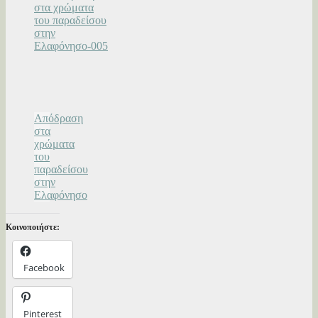
Απόδραση
στα
χρώματα
του
παραδείσου
στην
Ελαφόνησο
Κοινοποιήστε:
Facebook
Pinterest