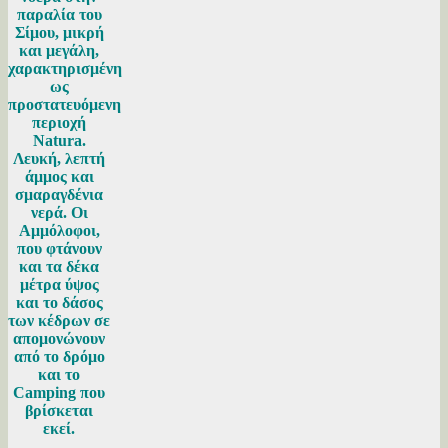
παραλία του
Σίμου, μικρή
και μεγάλη,
χαρακτηρισμένη
ως
προστατευόμενη
περιοχή
Natura.
Λευκή, λεπτή
άμμος και
σμαραγδένια
νερά. Οι
Αμμόλοφοι,
που φτάνουν
και τα δέκα
μέτρα ύψος
και το δάσος
των κέδρων σε
απομονώνουν
από το δρόμο
και το
Camping που
βρίσκεται
εκεί.