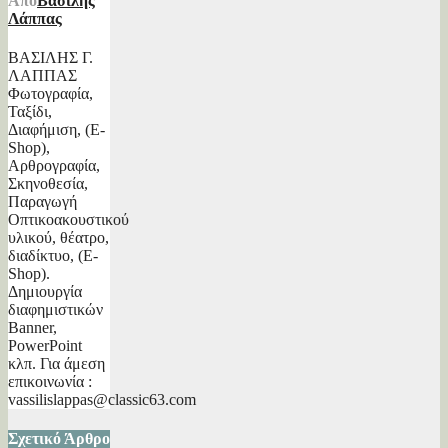
Από
Βασίλης
Λάππας
ΒΑΣΙΛΗΣ Γ.
ΛΑΠΠΑΣ
Φωτογραφία,
Ταξίδι,
Διαφήμιση, (E-
Shop),
Αρθρογραφία,
Σκηνοθεσία,
Παραγωγή
Οπτικοακουστικού
υλικού, θέατρο,
διαδίκτυο, (E-
Shop).
Δημιουργία
διαφημιστικών
Banner,
PowerPoint
κλπ. Για άμεση
επικοινωνία :
vassilislappas@classic63.com
Σχετικό Άρθρο