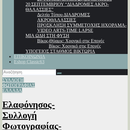
20 ΣΕΠΤΕΜΒΡΙΟΥ “ΔΙΑΔΡΟΜΕΣ ΑΚΡΟ-
ΘΑΛΑΣΣΙΕΣ”
Δελτίο Τύπου ΔΙΑΔΡΟΜΕΣ
ΑΚΡΟΘΑΛΑΣΣΙΕΣ
ΠΡΟΣΚΛΗΣΗ ΣΥΜΜΕΤΟΧΗΣ ΗΧΟΡΑΜΑ-
VIDEO ARTS-TIME LAPSE
ΜΙΑ ΩΔΗ ΣΤΗ ΦΥΣΗ
Βίκος-Θύαμις: Χρονικό στις Εποχές
Βίκος: Χρονικό στις Εποχές
ΥΠΟΓΕΙΟΣ ΣΤΑΘΜΟΣ ΒΙΚΤΩΡΙΑ
ΕΠΙΚΟΙΝΩΝΙΑ
Eshop Classic63
ΣΥΛΛΟΓΗ
ΦΩΤΟΓΡΑΦΙΑΣ
ΕΛΛΑΔΑ
Ελαφόνησος-
Συλλογή
Φωτογραφίας-