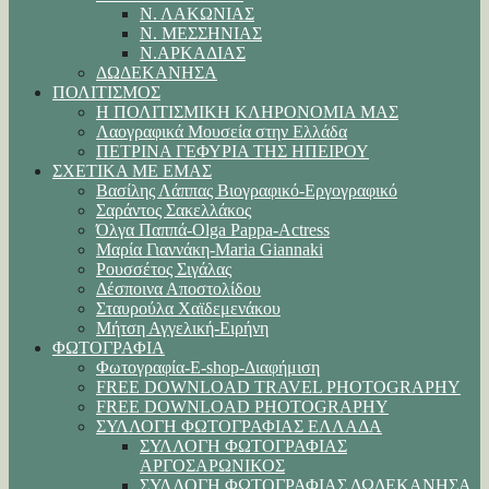
Ν. ΛΑΚΩΝΙΑΣ
Ν. ΜΕΣΣΗΝΙΑΣ
Ν.ΑΡΚΑΔΙΑΣ
ΔΩΔΕΚΑΝΗΣΑ
ΠΟΛΙΤΙΣΜΟΣ
Η ΠΟΛΙΤΙΣΜΙΚΗ ΚΛΗΡΟΝΟΜΙΑ ΜΑΣ
Λαογραφικά Μουσεία στην Ελλάδα
ΠΕΤΡΙΝΑ ΓΕΦΥΡΙΑ ΤΗΣ ΗΠΕΙΡΟΥ
ΣΧΕΤΙΚΑ ΜΕ ΕΜΑΣ
Βασίλης Λάππας Βιογραφικό-Εργογραφικό
Σαράντος Σακελλάκος
Όλγα Παππά-Olga Pappa-Αctress
Μαρία Γιαννάκη-Maria Giannaki
Ρουσσέτος Σιγάλας
Δέσποινα Αποστολίδου
Σταυρούλα Χαϊδεμενάκου
Μήτση Αγγελική-Ειρήνη
ΦΩΤΟΓΡΑΦΙΑ
Φωτογραφία-E-shop-Διαφήμιση
FREE DOWNLOAD TRAVEL PHOTOGRAPHY
FREE DOWNLOAD PHOTOGRAPHY
ΣΥΛΛΟΓΗ ΦΩΤΟΓΡΑΦΙΑΣ ΕΛΛΑΔΑ
ΣΥΛΛΟΓΗ ΦΩΤΟΓΡΑΦΙΑΣ
ΑΡΓΟΣΑΡΩΝΙΚΟΣ
ΣΥΛΛΟΓΗ ΦΩΤΟΓΡΑΦΙΑΣ ΔΩΔΕΚΑΝΗΣΑ