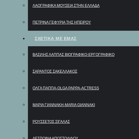
ΛΑΟΓΡΑΦΙΚΆ ΜΟΥΣΕΊΑ ΣΤΗΝ ΕΛΛΆΔΑ
ΠΕΤΡΙΝΑ ΓΕΦΥΡΙΑ ΤΗΣ ΗΠΕΙΡΟΥ
ΣΧΕΤΙΚΑ ΜΕ ΕΜΑΣ
ΒΑΣΊΛΗΣ ΛΆΠΠΑΣ ΒΙΟΓΡΑΦΙΚΌ-ΕΡΓΟΓΡΑΦΙΚΌ
ΣΑΡΆΝΤΟΣ ΣΑΚΕΛΛΆΚΟΣ
ΌΛΓΑ ΠΑΠΠΆ-OLGA PAPPA-ΑCTRESS
ΜΑΡΊΑ ΓΙΑΝΝΆΚΗ-MARIA GIANNAKI
ΡΟΥΣΣΈΤΟΣ ΣΙΓΆΛΑΣ
ΔΈΣΠΟΙΝΑ ΑΠΟΣΤΟΛΊΔΟΥ