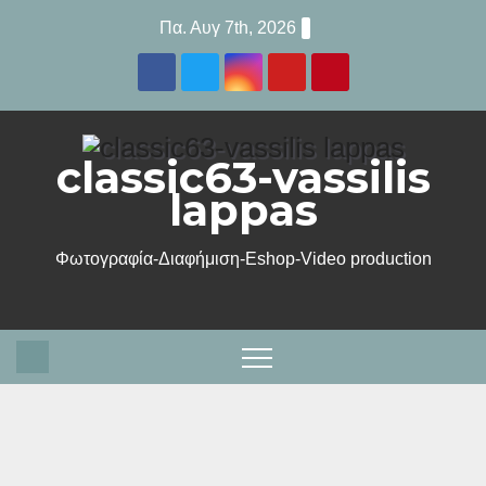
Μετάβαση
Πα. Αυγ 7th, 2026
στο
περιεχόμενο
classic63-vassilis
lappas
Φωτογραφία-Διαφήμιση-Eshop-Video production