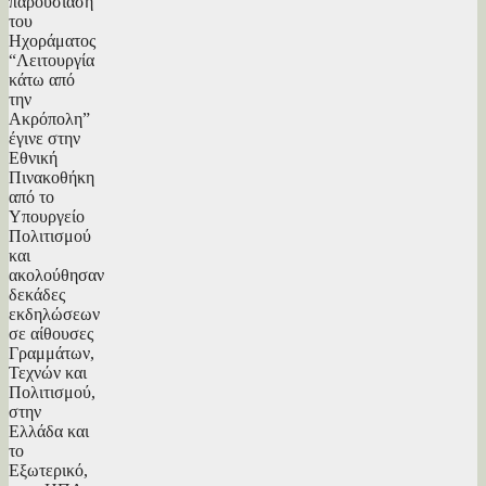
παρουσίαση
του
Ηχοράματος
“Λειτουργία
κάτω από
την
Ακρόπολη”
έγινε στην
Εθνική
Πινακοθήκη
από το
Υπουργείο
Πολιτισμού
και
ακολούθησαν
δεκάδες
εκδηλώσεων
σε αίθουσες
Γραμμάτων,
Τεχνών και
Πολιτισμού,
στην
Ελλάδα και
το
Εξωτερικό,