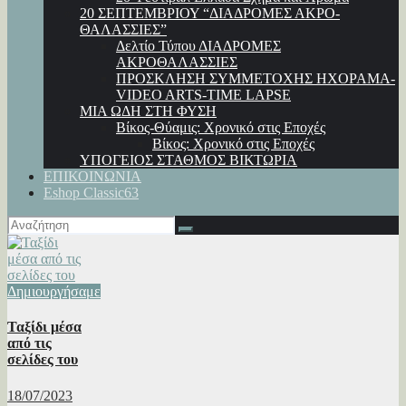
20 ΣΕΠΤΕΜΒΡΙΟΥ “ΔΙΑΔΡΟΜΕΣ ΑΚΡΟ-
ΘΑΛΑΣΣΙΕΣ”
Δελτίο Τύπου ΔΙΑΔΡΟΜΕΣ
ΑΚΡΟΘΑΛΑΣΣΙΕΣ
ΠΡΟΣΚΛΗΣΗ ΣΥΜΜΕΤΟΧΗΣ ΗΧΟΡΑΜΑ-
VIDEO ARTS-TIME LAPSE
ΜΙΑ ΩΔΗ ΣΤΗ ΦΥΣΗ
Βίκος-Θύαμις: Χρονικό στις Εποχές
Βίκος: Χρονικό στις Εποχές
ΥΠΟΓΕΙΟΣ ΣΤΑΘΜΟΣ ΒΙΚΤΩΡΙΑ
ΕΠΙΚΟΙΝΩΝΙΑ
Eshop Classic63
Δημιουργήσαμε
Ταξίδι μέσα
από τις
σελίδες του
18/07/2023