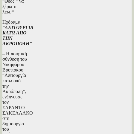
“Θεός¨” να
ξέρω τι
λέω.
“
Ηχόραμα
“ΛΕΙΤΟΥΡΓΙΑ
ΚΑΤΩ ΑΠΟ
ΤΗΝ
ΑΚΡΟΠΟΛΗ”
– Η ποιητική
σύνθεση του
Νικηφόρου
Βρεττάκου
“Λειτουργία
κάτω από
την
Ακρόπολη”,
ενέπνευσε
τον
ΣΑΡΑΝΤΟ
ΣΑΚΕΛΛΑΚΟ
στη
δημιουργία
του