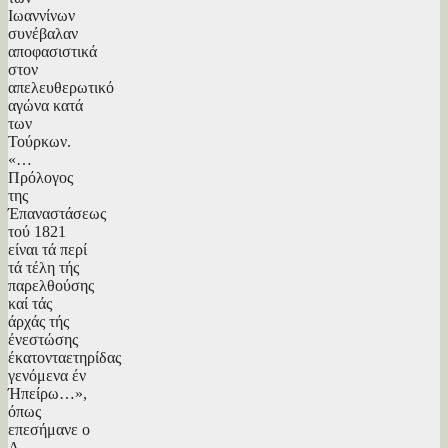
Ιωαννίνων
συνέβαλαν
αποφασιστικά
στον
απελευθερωτικό
αγώνα κατά
των
Τούρκων.
«…
Πρόλογος
της
Έπαναστάσεως
τού 1821
είναι τά περί
τά τέλη τής
παρελθούσης
καί τάς
άρχάς τής
ένεστώσης
έκατονταετηρίδας
γενόμενα έν
Ήπείρω…»,
όπως
επεσήμανε ο
Α.