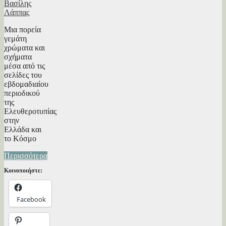
Βασίλης
Λάππας
Μια πορεία
γεμάτη
χρώματα και
σχήματα
μέσα από τις
σελίδες του
εβδομαδιαίου
περιοδικού
της
Ελευθεροτυπίας
στην
Ελλάδα και
το Κόσμο
Περισσότερα
Κοινοποιήστε:
Facebook