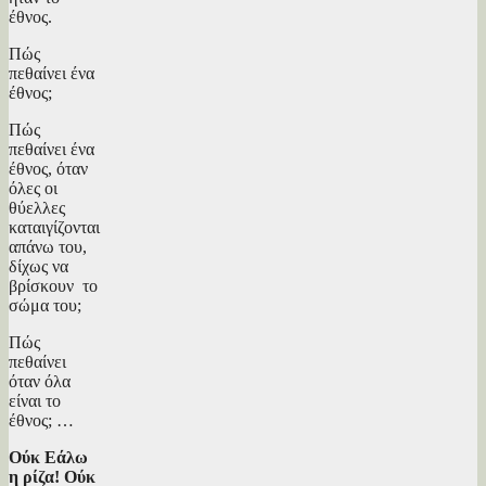
έθνος.
Πώς
πεθαίνει ένα
έθνος;
Πώς
πεθαίνει ένα
έθνος, όταν
όλες οι
θύελλες
καταιγίζονται
απάνω του,
δίχως να
βρίσκουν το
σώμα του;
Πώς
πεθαίνει
όταν όλα
είναι το
έθνος; …
Ούκ Εάλω
η ρίζα! Ούκ