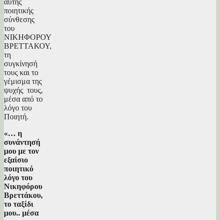
αυτής
ποιητικής
σύνθεσης
του
ΝΙΚΗΦΟΡΟΥ
ΒΡΕΤΤΑΚΟΥ,
τη
συγκίνησή
τους και το
γέμισμα της
ψυχής τους,
μέσα από το
λόγο του
Ποιητή.
«… η
συνάντησή
μου με τον
εξαίσιο
ποιητικό
λόγο του
Νικηφόρου
Βρεττάκου,
το ταξίδι
μου.. μέσα