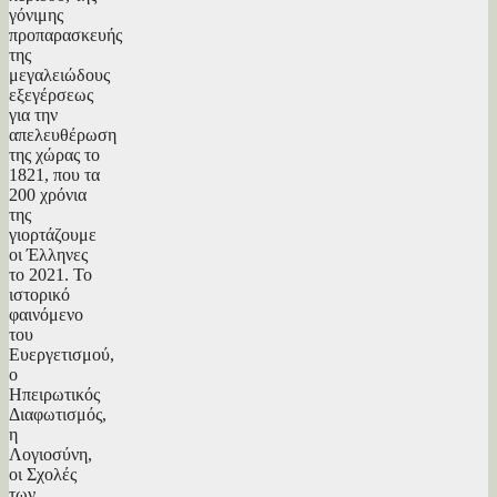
γόνιμης
προπαρασκευής
της
μεγαλειώδους
εξεγέρσεως
για την
απελευθέρωση
της χώρας το
1821, που τα
200 χρόνια
της
γιορτάζουμε
οι Έλληνες
το 2021. Το
ιστορικό
φαινόμενο
του
Ευεργετισμού,
ο
Ηπειρωτικός
Διαφωτισμός,
η
Λογιοσύνη,
οι Σχολές
των