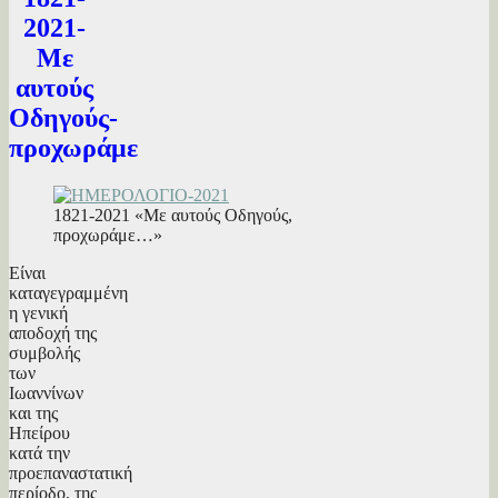
2021-
Με
αυτούς
Οδηγούς-
προχωράμε
1821-2021 «Με αυτούς Οδηγούς,
προχωράμε…»
Είναι
καταγεγραμμένη
η γενική
αποδοχή της
συμβολής
των
Ιωαννίνων
και της
Ηπείρου
κατά την
προεπαναστατική
περίοδο, της