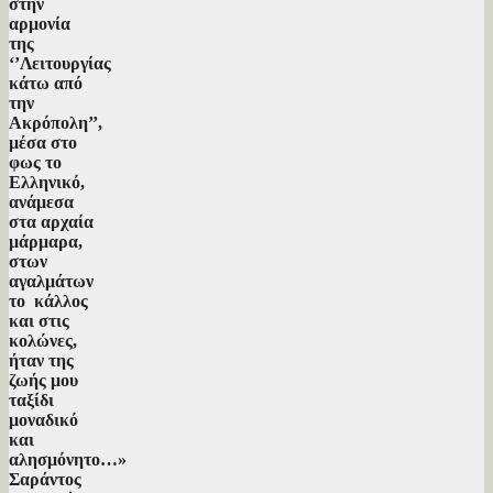
στην
αρμονία
της
‘’Λειτουργίας
κάτω από
την
Ακρόπολη’’,
μέσα στο
φως το
Ελληνικό,
ανάμεσα
στα αρχαία
μάρμαρα,
στων
αγαλμάτων
το κάλλος
και στις
κολώνες,
ήταν της
ζωής μου
ταξίδι
μοναδικό
και
αλησμόνητο…»
Σαράντος