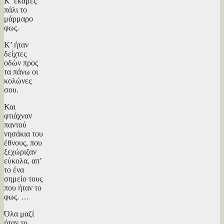
Κ’ έκαμες
πάλι το
μάρμαρο
φως.
Κ’ ήταν
δείχτες
οδών προς
τα πάνω οι
κολώνες
σου.
Και
φτιάχναν
παντού
νησάκια του
έθνους, που
ξεχώριζαν
εύκολα, απ’
το ένα
σημείο τους
που ήταν το
φως. …
Όλα μαζί
ήταν το