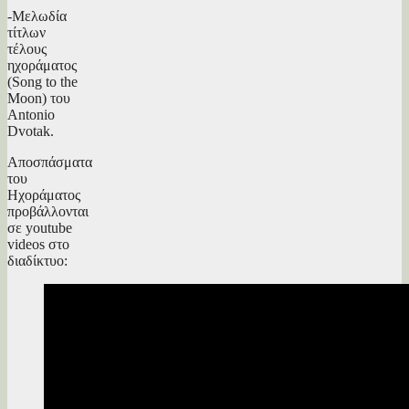
-Μελωδία
τίτλων
τέλους
ηχοράματος
(Song to the
Moon) του
Antonio
Dvotak.
Αποσπάσματα
του
Ηχοράματος
προβάλλονται
σε youtube
videos στο
διαδίκτυο: