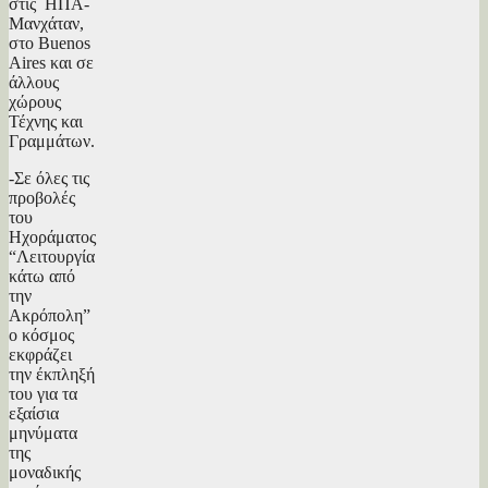
στις ΗΠΑ-
Μανχάταν,
στο Buenos
Aires και σε
άλλους
χώρους
Τέχνης και
Γραμμάτων.
-Σε όλες τις
προβολές
του
Ηχοράματος
“Λειτουργία
κάτω από
την
Ακρόπολη”
ο κόσμος
εκφράζει
την έκπληξή
του για τα
εξαίσια
μηνύματα
της
μοναδικής