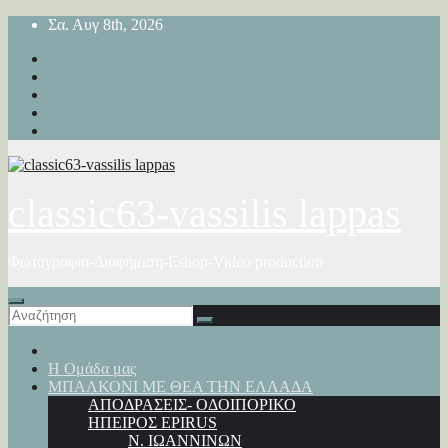
Μετάβαση
Σα. Αυγ 8th, 2026
στο
περιεχόμενο
classic63-vassilis lappas
Φωτογραφία-Διαφήμιση-Eshop-Video production
Η Ομάδα μας
ΜΠΑΛΚΟΝΙ ΜΕ ΘΕΑ ΤΗΝ ΕΛΛΑΔΑ
ΑΠΟΔΡΑΣΕΙΣ- ΟΔΟΙΠΟΡΙΚΟ
ΗΠΕΙΡΟΣ EPIRUS
Ν. ΙΩΑΝΝΙΝΩΝ