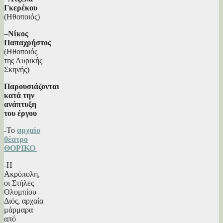
Γκερέκου
(Ηθοποιός)
–
Νίκος
Παπαχρήστος
(Ηθοποιός
της Λυρικής
Σκηνής)
Παρουσιάζονται
κατά την
ανάπτυξη
του έργου
-Το
αρχαίο
θέατρο
ΘΟΡΙΚΟ
-Η
Ακρόπολη,
οι Στήλες
Ολυμπίου
Διός, αρχαία
μάρμαρα
από