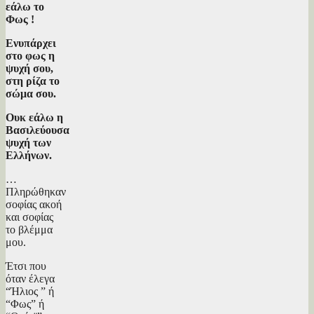
εάλω το
Φως !
Ενυπάρχει
στο φως η
ψυχή σου,
στη ρίζα το
σώμα σου.
Ουκ εάλω η
Βασιλεύουσα
ψυχή των
Ελλήνων.
…
Πληρώθηκαν
σοφίας ακοή
και σοφίας
το βλέμμα
μου.
Έτσι που
όταν έλεγα
“Ήλιος ” ή
“Φως” ή