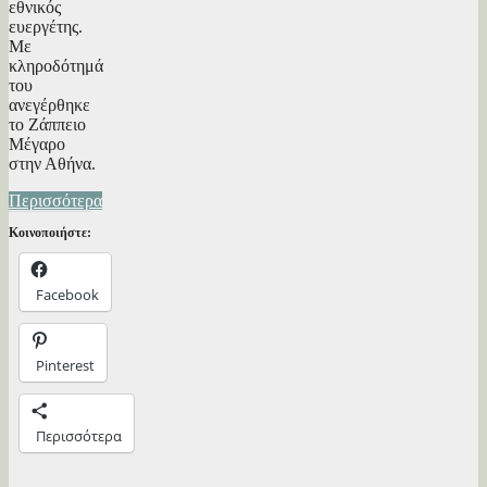
εθνικός
ευεργέτης.
Με
κληροδότημά
του
ανεγέρθηκε
το Ζάππειο
Μέγαρο
στην Αθήνα.
Περισσότερα
Κοινοποιήστε:
Facebook
Pinterest
Περισσότερα