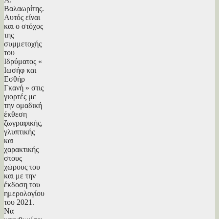
Βαλαωρίτης.
Αυτός είναι
και ο στόχος
της
συμμετοχής
του
Ιδρύματος «
Ιωσήφ και
Εσθήρ
Γκανή » στις
γιορτές με
την ομαδική
έκθεση
ζωγραφικής,
γλυπτικής
και
χαρακτικής
στους
χώρους του
και με την
έκδοση του
ημερολογίου
του 2021.
Να