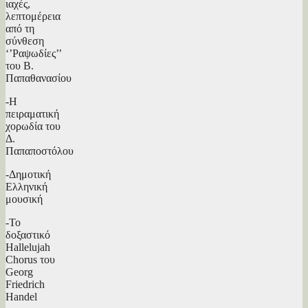
ιαχές,
λεπτομέρεια
από τη
σύνθεση
‘’Ραψωδίες’’
του Β.
Παπαθανασίου
-Η
πειραματική
χορωδία του
Δ.
Παπαποστόλου
-Δημοτική
Ελληνική
μουσική
-Το
δοξαστικό
Hallelujah
Chorus του
Georg
Friedrich
Handel