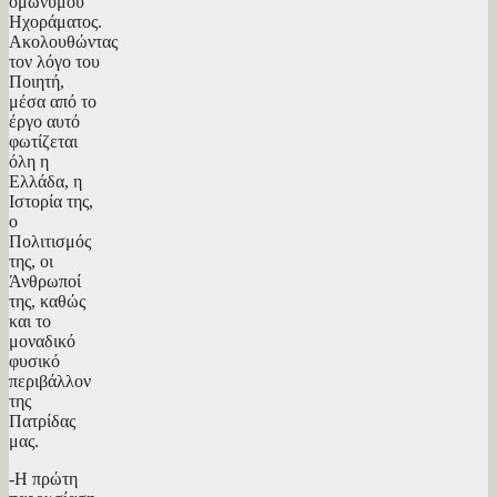
ομώνυμου
Ηχοράματος.
Ακολουθώντας
τον λόγο του
Ποιητή,
μέσα από το
έργο αυτό
φωτίζεται
όλη η
Ελλάδα, η
Ιστορία της,
ο
Πολιτισμός
της, οι
Άνθρωποί
της, καθώς
και το
μοναδικό
φυσικό
περιβάλλον
της
Πατρίδας
μας.
-Η πρώτη