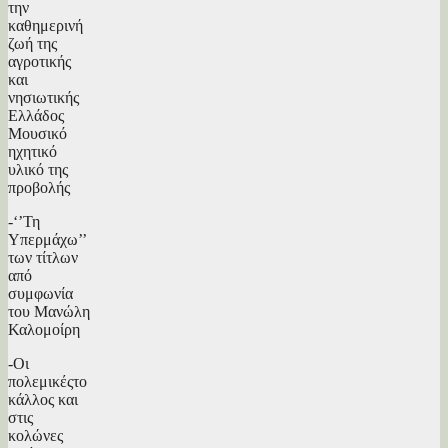
την
καθημερινή
ζωή της
αγροτικής
και
νησιωτικής
Ελλάδος
Μουσικό
ηχητικό
υλικό της
προβολής
-‘’Τη
Υπερμάχω’’
των τίτλων
από
συμφωνία
του Μανώλη
Καλομοίρη
-Οι
πολεμικέςτο
κάλλος και
στις
κολώνες