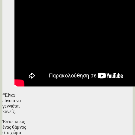
“
Είναι
εύνοια να
γεννιέται
κανείς,
Έστω κι ως
ένας θάμνος
στο χώμα