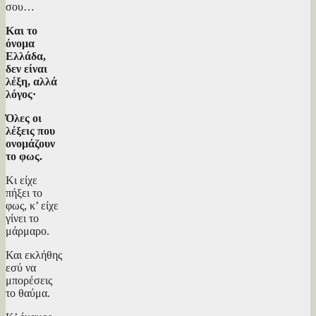
σου…
Και το
όνομα
Ελλάδα,
δεν είναι
λέξη, αλλά
λόγος·
Όλες οι
λέξεις που
ονομάζουν
το φως.
Κι είχε
πήξει το
φως, κ’ είχε
γίνει το
μάρμαρο.
Και εκλήθης
εσύ να
μπορέσεις
το θαύμα.