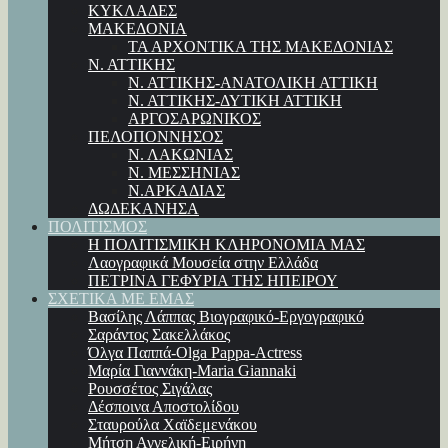
ΚΥΚΛΑΔΕΣ
ΜΑΚΕΔΟΝΙΑ
ΤΑ ΑΡΧΟΝΤΙΚΑ ΤΗΣ ΜΑΚΕΔΟΝΙΑΣ
Ν. ΑΤΤΙΚΗΣ
Ν. ΑΤΤΙΚΗΣ-ΑΝΑΤΟΛΙΚΗ ΑΤΤΙΚΗ
Ν. ΑΤΤΙΚΗΣ-ΔΥΤΙΚΗ ΑΤΤΙΚΗ
ΑΡΓΟΣΑΡΩΝΙΚΟΣ
ΠΕΛΟΠΟΝΝΗΣΟΣ
Ν. ΛΑΚΩΝΙΑΣ
Ν. ΜΕΣΣΗΝΙΑΣ
Ν.ΑΡΚΑΔΙΑΣ
ΔΩΔΕΚΑΝΗΣΑ
ΠΟΛΙΤΙΣΜΟΣ
Η ΠΟΛΙΤΙΣΜΙΚΗ ΚΛΗΡΟΝΟΜΙΑ ΜΑΣ
Λαογραφικά Μουσεία στην Ελλάδα
ΠΕΤΡΙΝΑ ΓΕΦΥΡΙΑ ΤΗΣ ΗΠΕΙΡΟΥ
ΣΧΕΤΙΚΑ ΜΕ ΕΜΑΣ
Βασίλης Λάππας Βιογραφικό-Εργογραφικό
Σαράντος Σακελλάκος
Όλγα Παππά-Olga Pappa-Αctress
Μαρία Γιαννάκη-Maria Giannaki
Ρουσσέτος Σιγάλας
Δέσποινα Αποστολίδου
Σταυρούλα Χαϊδεμενάκου
Μήτση Αγγελική-Ειρήνη