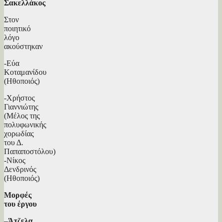
Σακελλάκος
Στον
ποιητικό
λόγο
ακούστηκαν
-Εύα
Κοταμανίδου
(Ηθοποιός)
-Χρήστος
Γιαννιώτης
(Μέλος της
πολυφωνικής
χορωδίας
του Δ.
Παπαποστόλου)
-Νίκος
Δενδρινός
(Ηθοποιός)
Μορφές
του έργου
–
Άτζελα