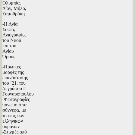
Ολυμπία,
Δίον, Μήλο,
Σαμοθράκη
-Η Αγία
Σοφία,
Αγιογραφίες
του Ναού
και του
Αγίου
Όρους
-Ηρωικές
μορφές της
επανάστασης
του ’21, του
ζωγράφου Γ.
Γουναρόπουλου
-Φωτογραφίες
πάνω από τα
σύννεφα, με
το φως των
ελληνικών
ουρανών
-Στιγμές από